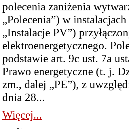
polecenia zaniżenia wytwarz
„Polecenia”) w instalacjach
„Instalacje PV”) przyłączo
elektroenergetycznego. Pol
podstawie art. 9c ust. 7a us
Prawo energetyczne (t. j. Dz
zm., dalej „PE”), z uwzględ
dnia 28...
Więcej...