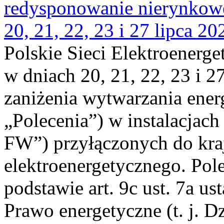
redysponowanie nierynkowe
20, 21, 22, 23 i 27 lipca 202
Polskie Sieci Elektroenerge
w dniach 20, 21, 22, 23 i 2
zaniżenia wytwarzania energi
„Polecenia”) w instalacjach
FW”) przyłączonych do kr
elektroenergetycznego. Pol
podstawie art. 9c ust. 7a us
Prawo energetyczne (t. j. D