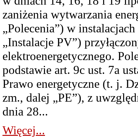
w dniach 14, 16, 18 i 19 li
zaniżenia wytwarzania energi
„Polecenia”) w instalacjach
„Instalacje PV”) przyłączo
elektroenergetycznego. Pol
podstawie art. 9c ust. 7a us
Prawo energetyczne (t. j. Dz
zm., dalej „PE”), z uwzględ
dnia 28...
Więcej...