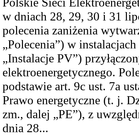
Polskie Sieci Elektroenerge
w dniach 28, 29, 30 i 31 lip
polecenia zaniżenia wytwarz
„Polecenia”) w instalacjach
„Instalacje PV”) przyłączo
elektroenergetycznego. Pol
podstawie art. 9c ust. 7a us
Prawo energetyczne (t. j. Dz
zm., dalej „PE”), z uwzględ
dnia 28...