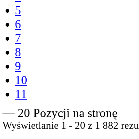
5
6
7
8
9
10
11
— 20 Pozycji na stronę
Wyświetlanie 1 - 20 z 1 882 rezu