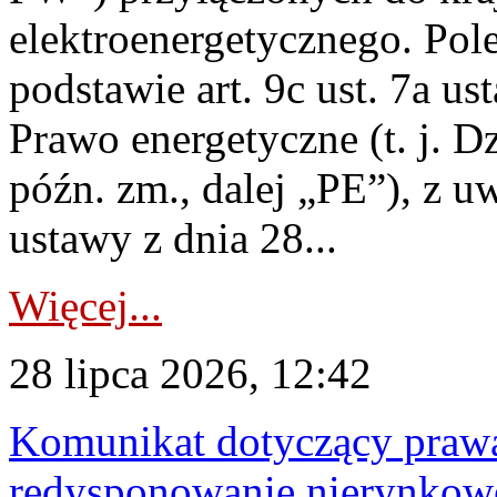
elektroenergetycznego. Pol
podstawie art. 9c ust. 7a us
Prawo energetyczne (t. j. D
późn. zm., dalej „PE”), z u
ustawy z dnia 28...
Więcej...
28 lipca 2026, 12:42
Komunikat dotyczący praw
redysponowanie nierynkowe 