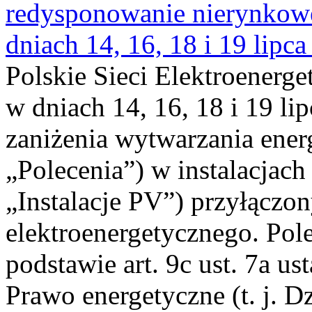
redysponowanie nierynkowe 
dniach 14, 16, 18 i 19 lipca
Polskie Sieci Elektroenerge
w dniach 14, 16, 18 i 19 li
zaniżenia wytwarzania energi
„Polecenia”) w instalacjach
„Instalacje PV”) przyłączo
elektroenergetycznego. Pol
podstawie art. 9c ust. 7a us
Prawo energetyczne (t. j. Dz