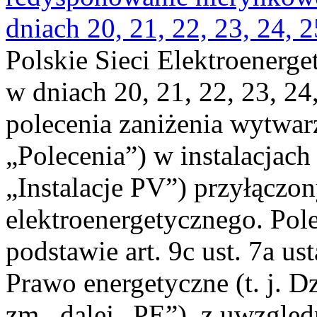
dniach 20, 21, 22, 23, 24, 2
Polskie Sieci Elektroenerge
w dniach 20, 21, 22, 23, 24,
polecenia zaniżenia wytwarz
„Polecenia”) w instalacjach
„Instalacje PV”) przyłączo
elektroenergetycznego. Pol
podstawie art. 9c ust. 7a us
Prawo energetyczne (t. j. Dz
zm., dalej „PE”), z uwzględ