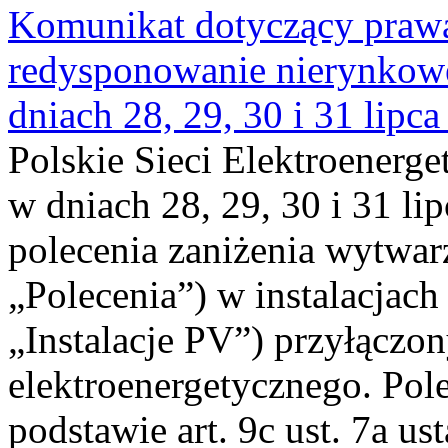
Komunikat dotyczący praw
redysponowanie nierynkowe 
dniach 28, 29, 30 i 31 lipca
Polskie Sieci Elektroenerge
w dniach 28, 29, 30 i 31 lip
polecenia zaniżenia wytwarz
„Polecenia”) w instalacjach
„Instalacje PV”) przyłączo
elektroenergetycznego. Pol
podstawie art. 9c ust. 7a us