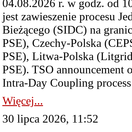
04.08.2026 r. w godz. od 
jest zawieszenie procesu J
Bieżącego (SIDC) na grani
PSE), Czechy-Polska (CEP
PSE), Litwa-Polska (Litgri
PSE). TSO announcement on
Intra-Day Coupling process
Więcej...
30 lipca 2026, 11:52