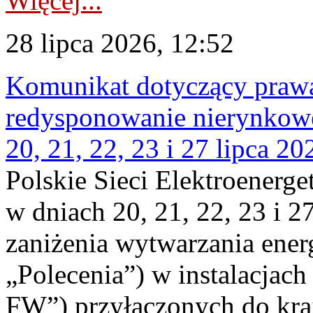
Więcej...
28 lipca 2026, 12:52
Komunikat dotyczący praw
redysponowanie nierynkowe
20, 21, 22, 23 i 27 lipca 202
Polskie Sieci Elektroenerge
w dniach 20, 21, 22, 23 i 2
zaniżenia wytwarzania energi
„Polecenia”) w instalacjach
FW”) przyłączonych do kr