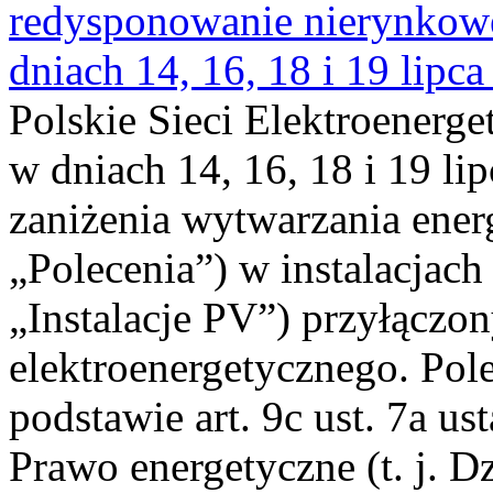
redysponowanie nierynkowe 
dniach 14, 16, 18 i 19 lipca
Polskie Sieci Elektroenerge
w dniach 14, 16, 18 i 19 li
zaniżenia wytwarzania energi
„Polecenia”) w instalacjach
„Instalacje PV”) przyłączo
elektroenergetycznego. Pol
podstawie art. 9c ust. 7a us
Prawo energetyczne (t. j. Dz