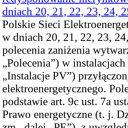
dniach 20, 21, 22, 23, 24, 2
Polskie Sieci Elektroenerge
w dniach 20, 21, 22, 23, 24,
polecenia zaniżenia wytwarz
„Polecenia”) w instalacjach
„Instalacje PV”) przyłączo
elektroenergetycznego. Pol
podstawie art. 9c ust. 7a us
Prawo energetyczne (t. j. Dz
zm., dalej „PE”), z uwzględ