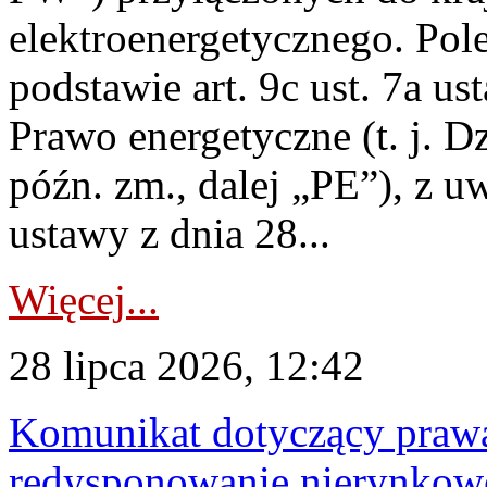
elektroenergetycznego. Pol
podstawie art. 9c ust. 7a us
Prawo energetyczne (t. j. D
późn. zm., dalej „PE”), z u
ustawy z dnia 28...
Więcej...
28 lipca 2026, 12:42
Komunikat dotyczący praw
redysponowanie nierynkowe 