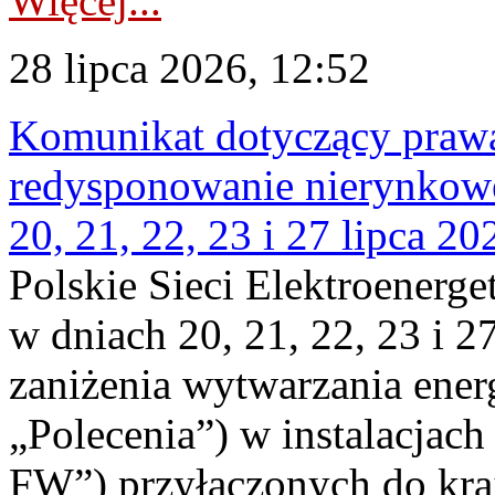
Więcej...
28 lipca 2026, 12:52
Komunikat dotyczący praw
redysponowanie nierynkowe
20, 21, 22, 23 i 27 lipca 202
Polskie Sieci Elektroenerge
w dniach 20, 21, 22, 23 i 2
zaniżenia wytwarzania energi
„Polecenia”) w instalacjach
FW”) przyłączonych do kr