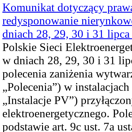
Komunikat dotyczący praw
redysponowanie nierynkowe 
dniach 28, 29, 30 i 31 lipca
Polskie Sieci Elektroenerge
w dniach 28, 29, 30 i 31 lip
polecenia zaniżenia wytwarz
„Polecenia”) w instalacjach
„Instalacje PV”) przyłączo
elektroenergetycznego. Pol
podstawie art. 9c ust. 7a us