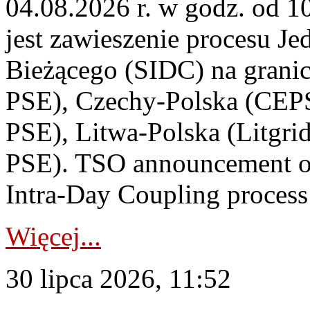
04.08.2026 r. w godz. od 
jest zawieszenie procesu J
Bieżącego (SIDC) na grani
PSE), Czechy-Polska (CEP
PSE), Litwa-Polska (Litgri
PSE). TSO announcement on
Intra-Day Coupling process
Więcej...
30 lipca 2026, 11:52