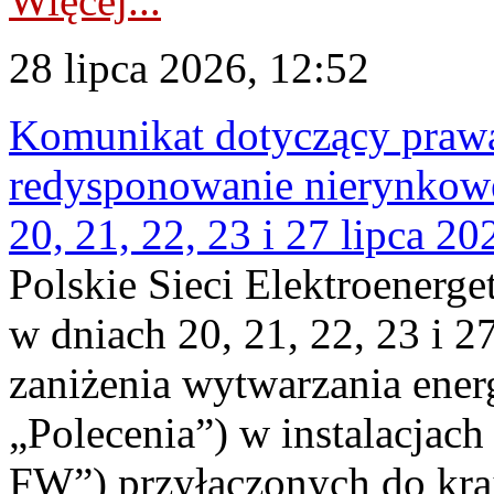
Więcej...
28 lipca 2026, 12:52
Komunikat dotyczący praw
redysponowanie nierynkowe
20, 21, 22, 23 i 27 lipca 202
Polskie Sieci Elektroenerge
w dniach 20, 21, 22, 23 i 2
zaniżenia wytwarzania energi
„Polecenia”) w instalacjach
FW”) przyłączonych do kr