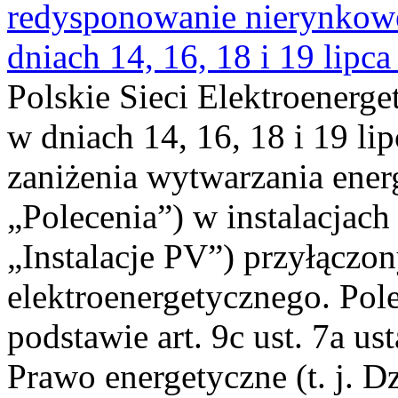
redysponowanie nierynkowe 
dniach 14, 16, 18 i 19 lipca
Polskie Sieci Elektroenerge
w dniach 14, 16, 18 i 19 li
zaniżenia wytwarzania energi
„Polecenia”) w instalacjach
„Instalacje PV”) przyłączo
elektroenergetycznego. Pol
podstawie art. 9c ust. 7a us
Prawo energetyczne (t. j. Dz