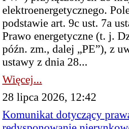
elektroenergetycznego. Pol
podstawie art. 9c ust. 7a us
Prawo energetyczne (t. j. D
późn. zm., dalej „PE”), z u
ustawy z dnia 28...
Więcej...
28 lipca 2026, 12:42
Komunikat dotyczący praw
redysponowanie nierynkowe 