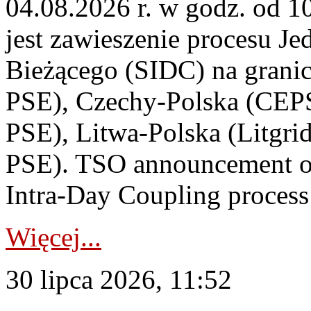
04.08.2026 r. w godz. od 
jest zawieszenie procesu J
Bieżącego (SIDC) na grani
PSE), Czechy-Polska (CEP
PSE), Litwa-Polska (Litgri
PSE). TSO announcement on
Intra-Day Coupling process
Więcej...
30 lipca 2026, 11:52