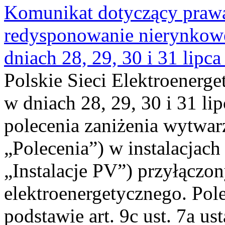
Komunikat dotyczący praw
redysponowanie nierynkowe 
dniach 28, 29, 30 i 31 lipca
Polskie Sieci Elektroenerge
w dniach 28, 29, 30 i 31 lip
polecenia zaniżenia wytwarz
„Polecenia”) w instalacjach
„Instalacje PV”) przyłączo
elektroenergetycznego. Pol
podstawie art. 9c ust. 7a us