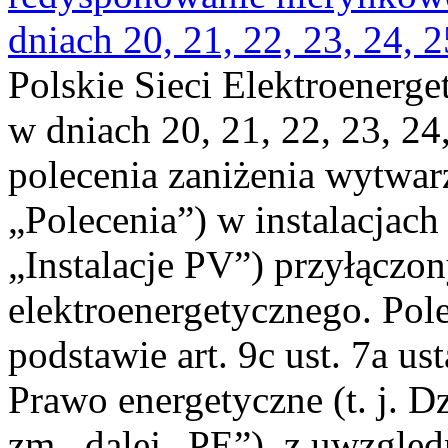
dniach 20, 21, 22, 23, 24, 2
Polskie Sieci Elektroenerge
w dniach 20, 21, 22, 23, 24,
polecenia zaniżenia wytwarz
„Polecenia”) w instalacjach
„Instalacje PV”) przyłączo
elektroenergetycznego. Pol
podstawie art. 9c ust. 7a us
Prawo energetyczne (t. j. Dz
zm., dalej „PE”), z uwzględ