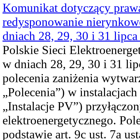
Komunikat dotyczący praw
redysponowanie nierynkowe 
dniach 28, 29, 30 i 31 lipca
Polskie Sieci Elektroenerge
w dniach 28, 29, 30 i 31 lip
polecenia zaniżenia wytwarz
„Polecenia”) w instalacjach
„Instalacje PV”) przyłączo
elektroenergetycznego. Pol
podstawie art. 9c ust. 7a us