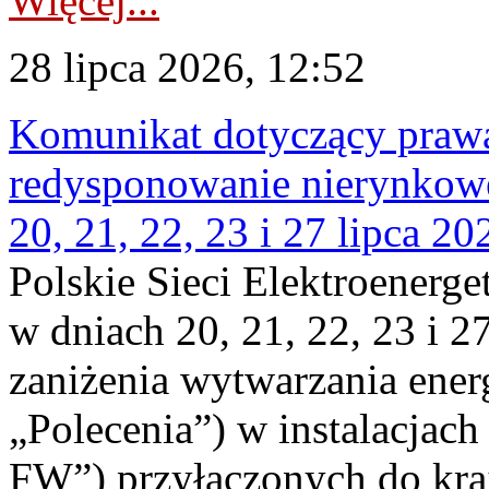
Więcej...
28 lipca 2026, 12:52
Komunikat dotyczący praw
redysponowanie nierynkowe
20, 21, 22, 23 i 27 lipca 202
Polskie Sieci Elektroenerge
w dniach 20, 21, 22, 23 i 2
zaniżenia wytwarzania energi
„Polecenia”) w instalacjach
FW”) przyłączonych do kr