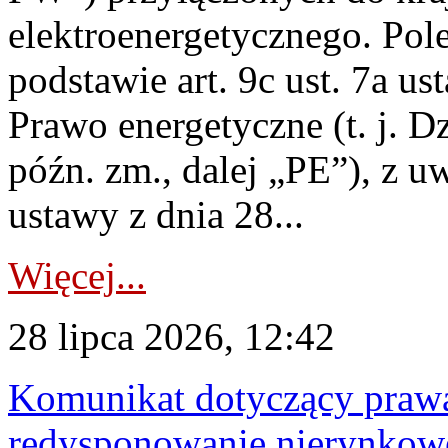
elektroenergetycznego. Pol
podstawie art. 9c ust. 7a us
Prawo energetyczne (t. j. D
późn. zm., dalej „PE”), z u
ustawy z dnia 28...
Więcej...
28 lipca 2026, 12:42
Komunikat dotyczący praw
redysponowanie nierynkowe 