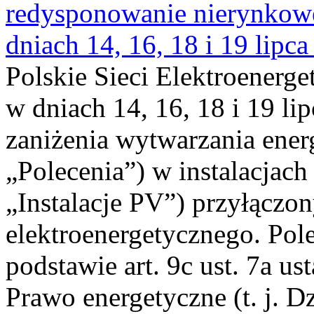
redysponowanie nierynkowe 
dniach 14, 16, 18 i 19 lipca
Polskie Sieci Elektroenerge
w dniach 14, 16, 18 i 19 li
zaniżenia wytwarzania energi
„Polecenia”) w instalacjach
„Instalacje PV”) przyłączo
elektroenergetycznego. Pol
podstawie art. 9c ust. 7a us
Prawo energetyczne (t. j. Dz