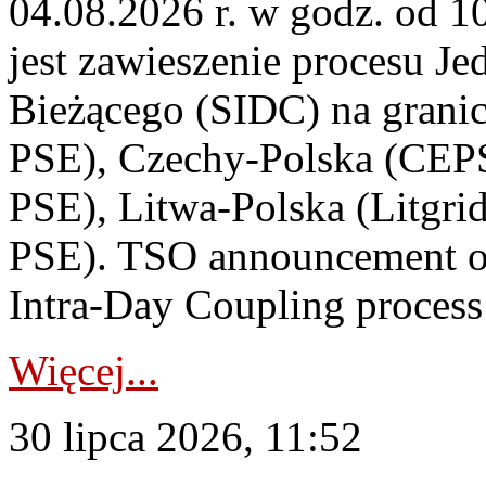
04.08.2026 r. w godz. od 
jest zawieszenie procesu J
Bieżącego (SIDC) na grani
PSE), Czechy-Polska (CEP
PSE), Litwa-Polska (Litgri
PSE). TSO announcement on
Intra-Day Coupling process
Więcej...
30 lipca 2026, 11:52