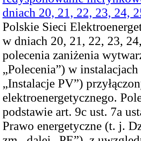
dniach 20, 21, 22, 23, 24, 2
Polskie Sieci Elektroenerge
w dniach 20, 21, 22, 23, 24,
polecenia zaniżenia wytwarz
„Polecenia”) w instalacjach
„Instalacje PV”) przyłączo
elektroenergetycznego. Pol
podstawie art. 9c ust. 7a us
Prawo energetyczne (t. j. Dz
zm., dalej „PE”), z uwzględ