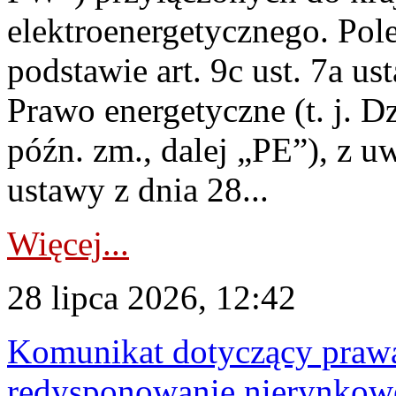
elektroenergetycznego. Pol
podstawie art. 9c ust. 7a us
Prawo energetyczne (t. j. D
późn. zm., dalej „PE”), z u
ustawy z dnia 28...
Więcej...
28 lipca 2026, 12:42
Komunikat dotyczący praw
redysponowanie nierynkowe 