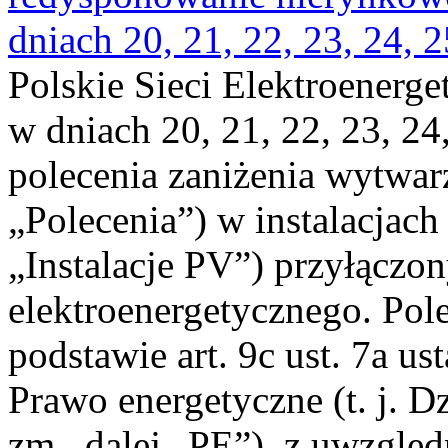
dniach 20, 21, 22, 23, 24, 2
Polskie Sieci Elektroenerge
w dniach 20, 21, 22, 23, 24,
polecenia zaniżenia wytwarz
„Polecenia”) w instalacjach
„Instalacje PV”) przyłączo
elektroenergetycznego. Pol
podstawie art. 9c ust. 7a us
Prawo energetyczne (t. j. Dz
zm., dalej „PE”), z uwzględ