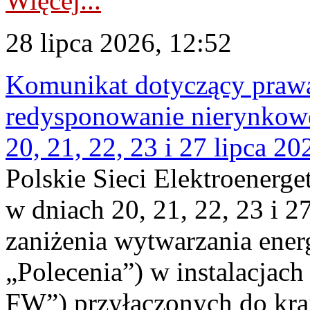
Więcej...
28 lipca 2026, 12:52
Komunikat dotyczący praw
redysponowanie nierynkowe
20, 21, 22, 23 i 27 lipca 202
Polskie Sieci Elektroenerge
w dniach 20, 21, 22, 23 i 2
zaniżenia wytwarzania energi
„Polecenia”) w instalacjach
FW”) przyłączonych do kr