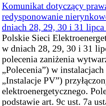
Komunikat dotyczący praw
redysponowanie nierynkowe 
dniach 28, 29, 30 i 31 lipca
Polskie Sieci Elektroenerge
w dniach 28, 29, 30 i 31 lip
polecenia zaniżenia wytwarz
„Polecenia”) w instalacjach
„Instalacje PV”) przyłączo
elektroenergetycznego. Pol
podstawie art. 9c ust. 7a us