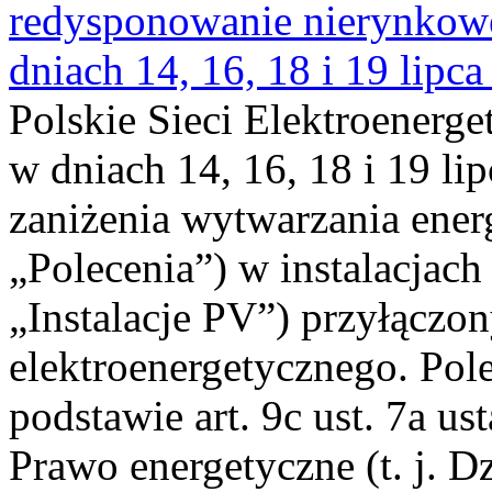
redysponowanie nierynkowe 
dniach 14, 16, 18 i 19 lipca
Polskie Sieci Elektroenerge
w dniach 14, 16, 18 i 19 li
zaniżenia wytwarzania energi
„Polecenia”) w instalacjach
„Instalacje PV”) przyłączo
elektroenergetycznego. Pol
podstawie art. 9c ust. 7a us
Prawo energetyczne (t. j. Dz