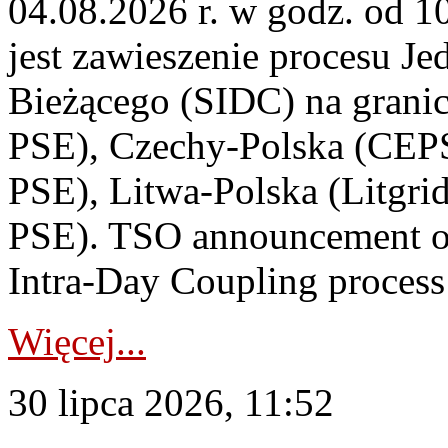
04.08.2026 r. w godz. od 
jest zawieszenie procesu J
Bieżącego (SIDC) na grani
PSE), Czechy-Polska (CEP
PSE), Litwa-Polska (Litgri
PSE). TSO announcement on
Intra-Day Coupling process
Więcej...
30 lipca 2026, 11:52