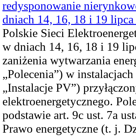
redysponowanie nierynkowe 
dniach 14, 16, 18 i 19 lipca
Polskie Sieci Elektroenerge
w dniach 14, 16, 18 i 19 li
zaniżenia wytwarzania energi
„Polecenia”) w instalacjach
„Instalacje PV”) przyłączo
elektroenergetycznego. Pol
podstawie art. 9c ust. 7a us
Prawo energetyczne (t. j. Dz