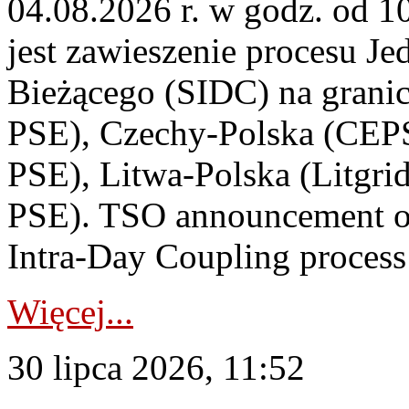
04.08.2026 r. w godz. od 
jest zawieszenie procesu J
Bieżącego (SIDC) na grani
PSE), Czechy-Polska (CEP
PSE), Litwa-Polska (Litgri
PSE). TSO announcement on
Intra-Day Coupling process
Więcej...
30 lipca 2026, 11:52