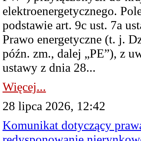
elektroenergetycznego. Pol
podstawie art. 9c ust. 7a us
Prawo energetyczne (t. j. D
późn. zm., dalej „PE”), z u
ustawy z dnia 28...
Więcej...
28 lipca 2026, 12:42
Komunikat dotyczący praw
redysponowanie nierynkowe 