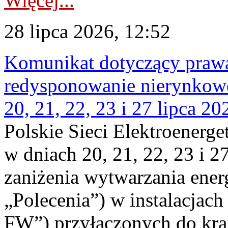
Więcej...
28 lipca 2026, 12:52
Komunikat dotyczący praw
redysponowanie nierynkowe
20, 21, 22, 23 i 27 lipca 202
Polskie Sieci Elektroenerge
w dniach 20, 21, 22, 23 i 2
zaniżenia wytwarzania energi
„Polecenia”) w instalacjach
FW”) przyłączonych do kr