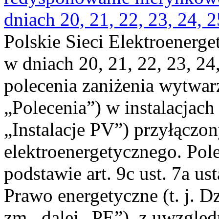
dniach 20, 21, 22, 23, 24, 2
Polskie Sieci Elektroenerge
w dniach 20, 21, 22, 23, 24,
polecenia zaniżenia wytwarz
„Polecenia”) w instalacjach
„Instalacje PV”) przyłączo
elektroenergetycznego. Pol
podstawie art. 9c ust. 7a us
Prawo energetyczne (t. j. Dz
zm., dalej „PE”), z uwzględ