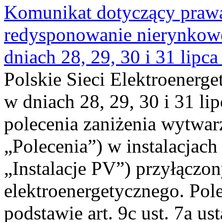
Komunikat dotyczący praw
redysponowanie nierynkowe 
dniach 28, 29, 30 i 31 lipca
Polskie Sieci Elektroenerge
w dniach 28, 29, 30 i 31 lip
polecenia zaniżenia wytwarz
„Polecenia”) w instalacjach
„Instalacje PV”) przyłączo
elektroenergetycznego. Pol
podstawie art. 9c ust. 7a us