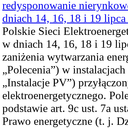
redysponowanie nierynkowe 
dniach 14, 16, 18 i 19 lipca
Polskie Sieci Elektroenerge
w dniach 14, 16, 18 i 19 li
zaniżenia wytwarzania energi
„Polecenia”) w instalacjach
„Instalacje PV”) przyłączo
elektroenergetycznego. Pol
podstawie art. 9c ust. 7a us
Prawo energetyczne (t. j. Dz