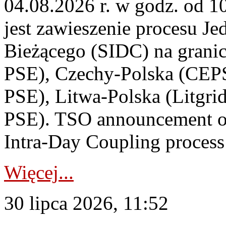
04.08.2026 r. w godz. od 
jest zawieszenie procesu J
Bieżącego (SIDC) na grani
PSE), Czechy-Polska (CEP
PSE), Litwa-Polska (Litgri
PSE). TSO announcement on
Intra-Day Coupling process
Więcej...
30 lipca 2026, 11:52