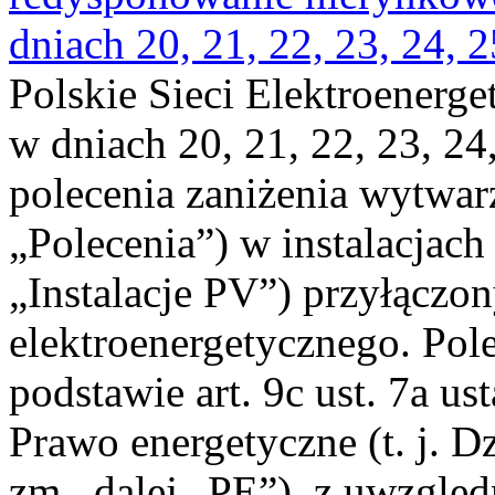
dniach 20, 21, 22, 23, 24, 2
Polskie Sieci Elektroenerge
w dniach 20, 21, 22, 23, 24,
polecenia zaniżenia wytwarz
„Polecenia”) w instalacjach
„Instalacje PV”) przyłączo
elektroenergetycznego. Pol
podstawie art. 9c ust. 7a us
Prawo energetyczne (t. j. Dz
zm., dalej „PE”), z uwzględ