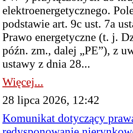
elektroenergetycznego. Pol
podstawie art. 9c ust. 7a us
Prawo energetyczne (t. j. D
późn. zm., dalej „PE”), z u
ustawy z dnia 28...
Więcej...
28 lipca 2026, 12:42
Komunikat dotyczący praw
redysponowanie nierynkowe 