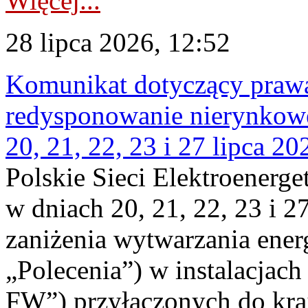
Więcej...
28 lipca 2026, 12:52
Komunikat dotyczący praw
redysponowanie nierynkowe
20, 21, 22, 23 i 27 lipca 202
Polskie Sieci Elektroenerge
w dniach 20, 21, 22, 23 i 2
zaniżenia wytwarzania energi
„Polecenia”) w instalacjach
FW”) przyłączonych do kr