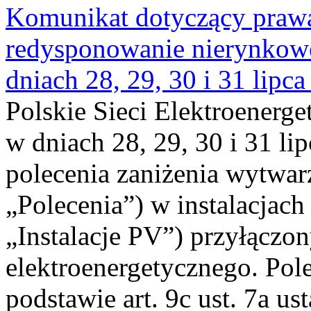
Komunikat dotyczący praw
redysponowanie nierynkowe 
dniach 28, 29, 30 i 31 lipca
Polskie Sieci Elektroenerge
w dniach 28, 29, 30 i 31 lip
polecenia zaniżenia wytwarz
„Polecenia”) w instalacjach
„Instalacje PV”) przyłączo
elektroenergetycznego. Pol
podstawie art. 9c ust. 7a us