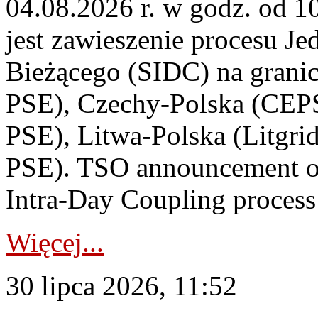
04.08.2026 r. w godz. od 
jest zawieszenie procesu J
Bieżącego (SIDC) na grani
PSE), Czechy-Polska (CEP
PSE), Litwa-Polska (Litgri
PSE). TSO announcement on
Intra-Day Coupling process
Więcej...
30 lipca 2026, 11:52