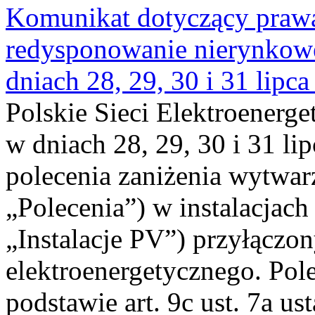
Komunikat dotyczący praw
redysponowanie nierynkowe 
dniach 28, 29, 30 i 31 lipca
Polskie Sieci Elektroenerge
w dniach 28, 29, 30 i 31 lip
polecenia zaniżenia wytwarz
„Polecenia”) w instalacjach
„Instalacje PV”) przyłączo
elektroenergetycznego. Pol
podstawie art. 9c ust. 7a us