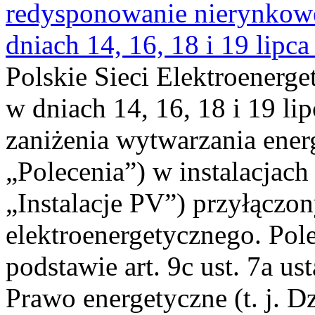
redysponowanie nierynkowe 
dniach 14, 16, 18 i 19 lipca
Polskie Sieci Elektroenerge
w dniach 14, 16, 18 i 19 li
zaniżenia wytwarzania energi
„Polecenia”) w instalacjach
„Instalacje PV”) przyłączo
elektroenergetycznego. Pol
podstawie art. 9c ust. 7a us
Prawo energetyczne (t. j. Dz