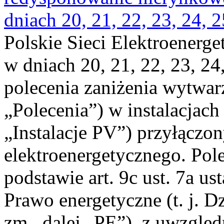
dniach 20, 21, 22, 23, 24, 2
Polskie Sieci Elektroenerge
w dniach 20, 21, 22, 23, 24,
polecenia zaniżenia wytwarz
„Polecenia”) w instalacjach
„Instalacje PV”) przyłączo
elektroenergetycznego. Pol
podstawie art. 9c ust. 7a us
Prawo energetyczne (t. j. Dz
zm., dalej „PE”), z uwzględ