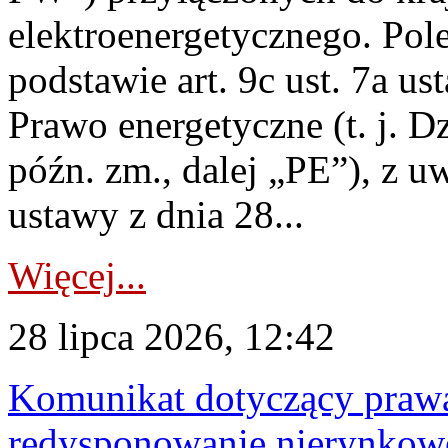
elektroenergetycznego. Pol
podstawie art. 9c ust. 7a us
Prawo energetyczne (t. j. D
późn. zm., dalej „PE”), z u
ustawy z dnia 28...
Więcej...
28 lipca 2026, 12:42
Komunikat dotyczący praw
redysponowanie nierynkowe 