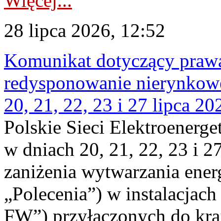
Więcej...
28 lipca 2026, 12:52
Komunikat dotyczący praw
redysponowanie nierynkowe
20, 21, 22, 23 i 27 lipca 202
Polskie Sieci Elektroenerge
w dniach 20, 21, 22, 23 i 2
zaniżenia wytwarzania energi
„Polecenia”) w instalacjach
FW”) przyłączonych do kr