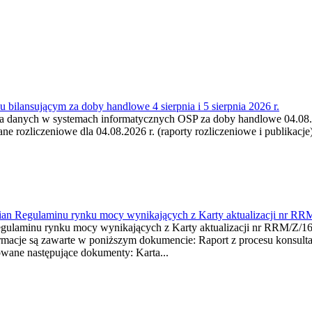
 bilansującym za doby handlowe 4 sierpnia i 5 sierpnia 2026 r.
a danych w systemach informatycznych OSP za doby handlowe 04.08.202
 rozliczeniowe dla 04.08.2026 r. (raporty rozliczeniowe i publikacje)
mian Regulaminu rynku mocy wynikających z Karty aktualizacji nr RR
minu rynku mocy wynikających z Karty aktualizacji nr RRM/Z/
je są zawarte w poniższym dokumencie: Raport z procesu konsultacj
wane następujące dokumenty: Karta...