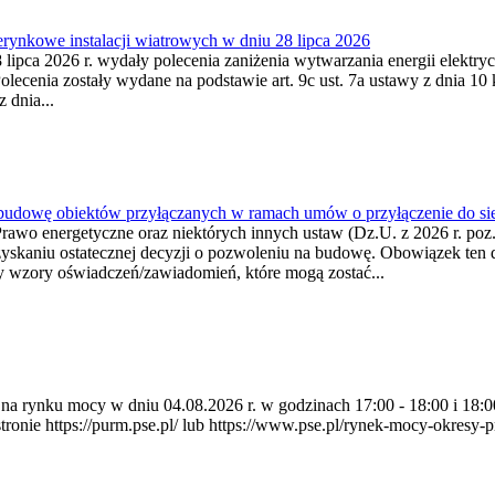
ynkowe instalacji wiatrowych w dniu 28 lipca 2026
lipca 2026 r. wydały polecenia zaniżenia wytwarzania energii elektrycz
cenia zostały wydane na podstawie art. 9c ust. 7a ustawy z dnia 10 k
 dnia...
 budowę obiektów przyłączanych w ramach umów o przyłączenie do sie
Prawo energetyczne oraz niektórych innych ustaw (Dz.U. z 2026 r. po
uzyskaniu ostatecznej decyzji o pozwoleniu na budowę. Obowiązek ten 
y wzory oświadczeń/zawiadomień, które mogą zostać...
ia na rynku mocy w dniu 04.08.2026 r. w godzinach 17:00 - 18:00 i 1
e https://purm.pse.pl/ lub https://www.pse.pl/rynek-mocy-okresy-prz