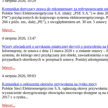
5 sierpnia 2026, 10:29
Komunikat dotyczący prawa do rekompensaty za redysponowanie nier
Polskie Sieci Elektroenergetyczne S.A. (dalej: „PSE S.A.”) w dniu 28 
FW”) przyłączonych do krajowego systemu elektroenergetycznego. Pole
266 z późn. zm., dalej „PE”), z uwzględnieniem art. 30 ust. 5 ustawy z
Więcej...
4 sierpnia 2026, 13:47
Wzory oświadczeń o uzyskaniu ostatecznej decyzji o pozwoleniu na
Informujemy, że ustawa z dnia 13 marca 2026 r. o zmianie ustawy – 
systemu, do którego sieci przyłączany jest obiekt, zawiadomienia o 
przypadkach określonych w przepisach ustawy. Poniżej udostępniam
Więcej...
4 sierpnia 2026, 09:03
Komunikat o ogłoszeniu okresów przywołania na rynku mocy
Polskie Sieci Elektroenergetyczne S.A. ogłaszają okresy przywołan
wyznaczenie skorygowanego obowiązku mocowego dostępne są na stroni
2017 r. o rynku...
Więcej...