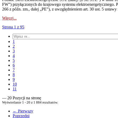
FW”) przyłączonych do krajowego systemu elektroenergetycznego. Pole
266 z późn. zm., dalej „PE”), z uwzględnieniem art. 30 ust. 5 ustawy z
Więcej...
Strona 1 z 95
1
2
3
4
5
6
7
8
9
10
11
— 20 Pozycji na stronę
Wyświetlanie 1 - 20 z 1 884 rezultatów.
← Pierwszy
Poprzedni