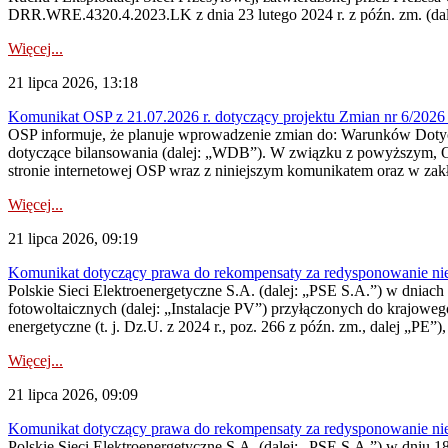
DRR.WRE.4320.4.2023.LK z dnia 23 lutego 2024 r. z późn. zm. (dale
Więcej...
21 lipca 2026, 13:18
Komunikat OSP z 21.07.2026 r. dotyczący projektu Zmian nr 6/20
OSP informuje, że planuje wprowadzenie zmian do: Warunków Dotycz
dotyczące bilansowania (dalej: „WDB”). W związku z powyższym, 
stronie internetowej OSP wraz z niniejszym komunikatem oraz w zak
Więcej...
21 lipca 2026, 09:19
Komunikat dotyczący prawa do rekompensaty za redysponowanie nieryn
Polskie Sieci Elektroenergetyczne S.A. (dalej: „PSE S.A.”) w dniach 1
fotowoltaicznych (dalej: „Instalacje PV”) przyłączonych do krajoweg
energetyczne (t. j. Dz.U. z 2024 r., poz. 266 z późn. zm., dalej „PE”),
Więcej...
21 lipca 2026, 09:09
Komunikat dotyczący prawa do rekompensaty za redysponowanie nier
Polskie Sieci Elektroenergetyczne S.A. (dalej: „PSE S.A.”) w dniu 18 