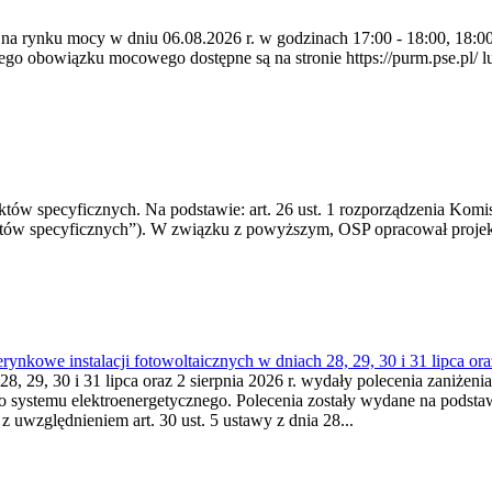
 na rynku mocy w dniu 06.08.2026 r. w godzinach 17:00 - 18:00, 18:00 
 obowiązku mocowego dostępne są na stronie https://purm.pse.pl/ lu
 specyficznych. Na podstawie: art. 26 ust. 1 rozporządzenia Komisji
któw specyficznych”). W związku z powyższym, OSP opracował proje
kowe instalacji fotowoltaicznych w dniach 28, 29, 30 i 31 lipca ora
8, 29, 30 i 31 lipca oraz 2 sierpnia 2026 r. wydały polecenia zaniżenia
o systemu elektroenergetycznego. Polecenia zostały wydane na podstawi
 z uwzględnieniem art. 30 ust. 5 ustawy z dnia 28...