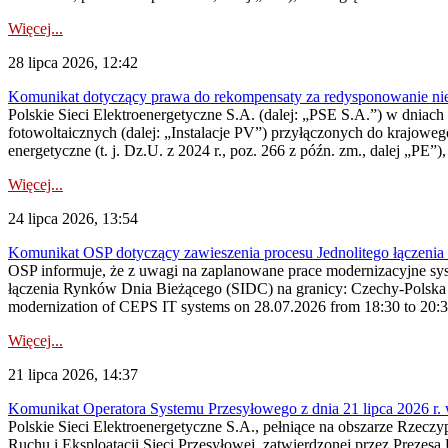
Więcej...
28 lipca 2026, 12:42
Komunikat dotyczący prawa do rekompensaty za redysponowanie nieryn
Polskie Sieci Elektroenergetyczne S.A. (dalej: „PSE S.A.”) w dniach 2
fotowoltaicznych (dalej: „Instalacje PV”) przyłączonych do krajoweg
energetyczne (t. j. Dz.U. z 2024 r., poz. 266 z późn. zm., dalej „PE”),
Więcej...
24 lipca 2026, 13:54
Komunikat OSP dotyczący zawieszenia procesu Jednolitego łączeni
OSP informuje, że z uwagi na zaplanowane prace modernizacyjne sy
łączenia Rynków Dnia Bieżącego (SIDC) na granicy: Czechy-Polska 
modernization of CEPS IT systems on 28.07.2026 from 18:30 to 20:30, 
Więcej...
21 lipca 2026, 14:37
Komunikat Operatora Systemu Przesyłowego z dnia 21 lipca 2026 r. 
Polskie Sieci Elektroenergetyczne S.A., pełniące na obszarze Rzecz
Ruchu i Eksploatacji Sieci Przesyłowej, zatwierdzonej przez Prezes