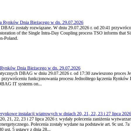
ia Rynków Dnia Bieżącego w dn. 29.07.2026
h DBAG zostały rozwiązane. W dniu 29.07.2026 r. od 20:41 przywróco
ration of the Single Intra-Day Coupling process TSO informs that Si
en-Poland.
a Rynków Dnia Bieżącego w dn. 29.07.2026
atycznych DBAG w dniu 29.07.2026 r. od 17:30 zawieszono proces Je
przywróceniu funkcjonowania procesu Jednolitego łączenia Rynków D
 DBAG IT systems on...
nkowe instalacji wiatrowych w dniach 20, 21, 22, 23 i 27 lipca 2026 
20, 21, 22, 23 i 27 lipca 2026 r. wydały polecenia zaniżenia wytwarzani
nergetycznego. Polecenia zostały wydane na podstawie art. 9c ust. 7a 
0 ust. 5 ustawy z dnia 28...