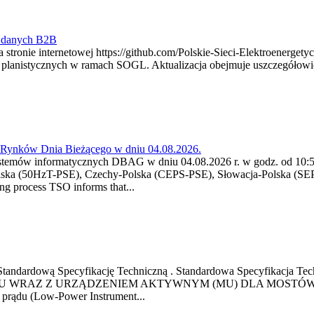
y danych B2B
 stronie internetowej https://github.com/Polskie-Sieci-Elektroenerget
ch planistycznych w ramach SOGL. Aktualizacja obejmuje uszczegół
a Rynków Dnia Bieżącego w dniu 04.08.2026.
stemów informatycznych DBAG w dniu 04.08.2026 r. w godz. od 10:55
lska (50HzT-PSE), Czechy-Polska (CEPS-PSE), Słowacja-Polska (SEP
g process TSO informs that...
ową Standardową Specyfikację Techniczną . Standardowa Specyfi
 WRAZ Z URZĄDZENIEM AKTYWNYM (MU) DLA MOSTÓW SZYN
u prądu (Low-Power Instrument...