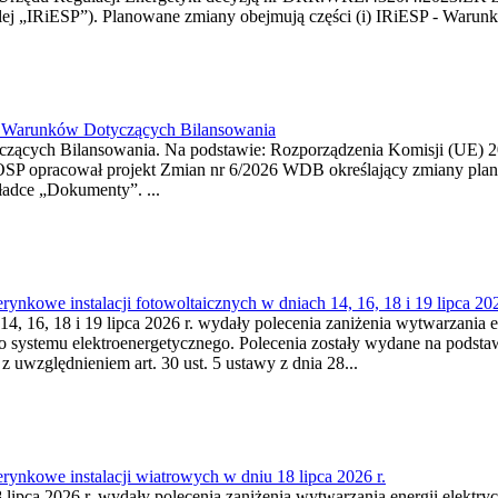
j „IRiESP”). Planowane zmiany obejmują części (i) IRiESP - Warunki 
26 Warunków Dotyczących Bilansowania
ących Bilansowania. Na podstawie: Rozporządzenia Komisji (UE) 2017
OSP opracował projekt Zmian nr 6/2026 WDB określający zmiany pla
ładce „Dokumenty”. ...
kowe instalacji fotowoltaicznych w dniach 14, 16, 18 i 19 lipca 202
4, 16, 18 i 19 lipca 2026 r. wydały polecenia zaniżenia wytwarzania ene
o systemu elektroenergetycznego. Polecenia zostały wydane na podstawi
 z uwzględnieniem art. 30 ust. 5 ustawy z dnia 28...
ynkowe instalacji wiatrowych w dniu 18 lipca 2026 r.
lipca 2026 r. wydały polecenia zaniżenia wytwarzania energii elektrycz