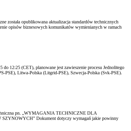
yczne została opublikowana aktualizacja standardów technicznych
owienie opisów biznesowych komunikatów wymienianych w ramach
 do 12:25 (CET), planowane jest zawieszenie procesu Jednolitego
S-PSE), Litwa-Polska (Litgrid-PSE), Szwecja-Polska (Svk-PSE).
kacja Techniczna pn. „WYMAGANIA TECHNICZNE DLA
OWYCH” Dokument dotyczy wymagań jakie powinny