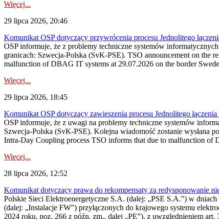
Więcej...
29 lipca 2026, 20:46
Komunikat OSP dotyczący przywrócenia procesu Jednolitego łączen
OSP informuje, że z problemy techniczne systemów informatycznyc
granicach: Szwecja-Polska (SvK-PSE). TSO announcement on the resto
malfunction of DBAG IT systems at 29.07.2026 on the border Swed
Więcej...
29 lipca 2026, 18:45
Komunikat OSP dotyczący zawieszenia procesu Jednolitego łączeni
OSP informuje, że z uwagi na problemy techniczne systemów inform
Szwecja-Polska (SvK-PSE). Kolejna wiadomość zostanie wysłana po 
Intra-Day Coupling process TSO informs that due to malfunction of
Więcej...
28 lipca 2026, 12:52
Komunikat dotyczący prawa do rekompensaty za redysponowanie niery
Polskie Sieci Elektroenergetyczne S.A. (dalej: „PSE S.A.”) w dniach 
(dalej: „Instalacje FW”) przyłączonych do krajowego systemu elektroe
2024 roku, poz. 266 z późn. zm., dalej „PE”), z uwzględnieniem art. 3