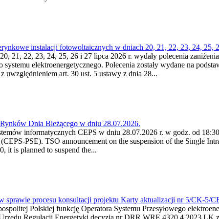
kowe instalacji fotowoltaicznych w dniach 20, 21, 22, 23, 24, 25, 26
0, 21, 22, 23, 24, 25, 26 i 27 lipca 2026 r. wydały polecenia zaniżenia
o systemu elektroenergetycznego. Polecenia zostały wydane na podstawi
 z uwzględnieniem art. 30 ust. 5 ustawy z dnia 28...
a Rynków Dnia Bieżącego w dniu 28.07.2026.
stemów informatycznych CEPS w dniu 28.07.2026 r. w godz. od 18:30 
(CEPS-PSE). TSO announcement on the suspension of the Single Intra
it is planned to suspend the...
w sprawie procesu konsultacji projektu Karty aktualizacji nr 5/CK-5/
ypospolitej Polskiej funkcję Operatora Systemu Przesyłowego elektroe
a Urzędu Regulacji Energetyki decyzją nr DRR.WRE.4320.4.2023.LK z d