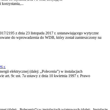
korzystania,...
/2195 z dnia 23‍ listopada 2017 r. ustanawiającego wytyczne
nowane do wprowadzenia do WDB, który został zamieszczony na
6 r.
rgii elektrycznej (dalej: „Polecenia”) w instalacjach
e art. 9c ust. 7a ustawy z dnia 10 kwietnia 1997 r. Prawo
nej (dalej: „Polecenia”) w instalacjach wiatrowych (dalej: „Instalacje