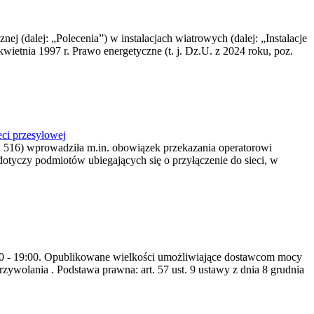
nej (dalej: „Polecenia”) w instalacjach wiatrowych (dalej: „Instalacje
wietnia 1997 r. Prawo energetyczne (t. j. Dz.U. z 2024 roku, poz.
ci przesyłowej
z. 516) wprowadziła m.in. obowiązek przekazania operatorowi
dotyczy podmiotów ubiegających się o przyłączenie do sieci, w
8:00 - 19:00. Opublikowane wielkości umożliwiające dostawcom mocy
ywolania . Podstawa prawna: art. 57 ust. 9 ustawy z dnia 8 grudnia