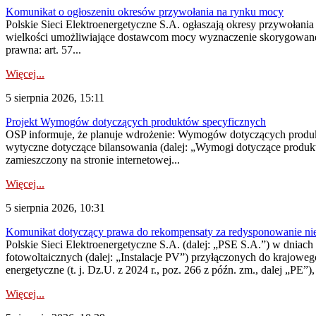
Komunikat o ogłoszeniu okresów przywołania na rynku mocy
Polskie Sieci Elektroenergetyczne S.A. ogłaszają okresy przywołania
wielkości umożliwiające dostawcom mocy wyznaczenie skorygowanego
prawna: art. 57...
Więcej...
5 sierpnia 2026, 15:11
Projekt Wymogów dotyczących produktów specyficznych
OSP informuje, że planuje wdrożenie: Wymogów dotyczących produktów
wytyczne dotyczące bilansowania (dalej: „Wymogi dotyczące produ
zamieszczony na stronie internetowej...
Więcej...
5 sierpnia 2026, 10:31
Komunikat dotyczący prawa do rekompensaty za redysponowanie nieryn
Polskie Sieci Elektroenergetyczne S.A. (dalej: „PSE S.A.”) w dniach 2
fotowoltaicznych (dalej: „Instalacje PV”) przyłączonych do krajoweg
energetyczne (t. j. Dz.U. z 2024 r., poz. 266 z późn. zm., dalej „PE”),
Więcej...