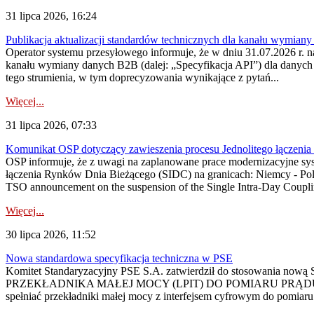
31 lipca 2026, 16:24
Publikacja aktualizacji standardów technicznych dla kanału wymian
Operator systemu przesyłowego informuje, że w dniu 31.07.2026 r. na
kanału wymiany danych B2B (dalej: „Specyfikacja API”) dla dany
tego strumienia, w tym doprecyzowania wynikające z pytań...
Więcej...
31 lipca 2026, 07:33
Komunikat OSP dotyczący zawieszenia procesu Jednolitego łączeni
OSP informuje, że z uwagi na zaplanowane prace modernizacyjne sy
łączenia Rynków Dnia Bieżącego (SIDC) na granicach: Niemcy - Po
TSO announcement on the suspension of the Single Intra-Day Couplin
Więcej...
30 lipca 2026, 11:52
Nowa standardowa specyfikacja techniczna w PSE
Komitet Standaryzacyjny PSE S.A. zatwierdził do stosowania n
PRZEKŁADNIKA MAŁEJ MOCY (LPIT) DO POMIARU PRĄDU
spełniać przekładniki małej mocy z interfejsem cyfrowym do pomiar