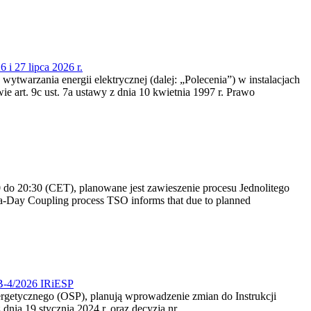
 i 27 lipca 2026 r.
 wytwarzania energii elektrycznej (dalej: „Polecenia”) w instalacjach
e art. 9c ust. 7a ustawy z dnia 10 kwietnia 1997 r. Prawo
do 20:30 (CET), planowane jest zawieszenie procesu Jednolitego
-Day Coupling process TSO informs that due to planned
CB-4/2026 IRiESP
nergetycznego (OSP), planują wprowadzenie zmian do Instrukcji
nia 19 stycznia 2024 r. oraz decyzją nr