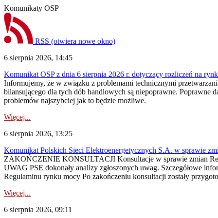
Komunikaty OSP
RSS
(otwiera nowe okno)
6 sierpnia 2026, 14:45
Komunikat OSP z dnia 6 sierpnia 2026 r. dotyczący rozliczeń na rynku
Informujemy, że w związku z problemami technicznymi przetwarzani
bilansującego dla tych dób handlowych są niepoprawne. Poprawne dane
problemów najszybciej jak to będzie możliwe.
Więcej...
6 sierpnia 2026, 13:25
Komunikat Polskich Sieci Elektroenergetycznych S.A. w sprawie z
ZAKOŃCZENIE KONSULTACJI Konsultacje w sprawie zmian Regula
UWAG PSE dokonały analizy zgłoszonych uwag. Szczegółowe informac
Regulaminu rynku mocy Po zakończeniu konsultacji zostały przygoto
Więcej...
6 sierpnia 2026, 09:11