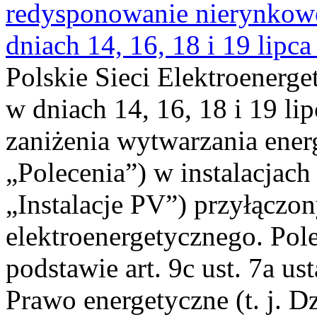
redysponowanie nierynkowe 
dniach 14, 16, 18 i 19 lipca
Polskie Sieci Elektroenerge
w dniach 14, 16, 18 i 19 li
zaniżenia wytwarzania energi
„Polecenia”) w instalacjach
„Instalacje PV”) przyłączo
elektroenergetycznego. Pol
podstawie art. 9c ust. 7a us
Prawo energetyczne (t. j. Dz