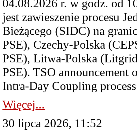
04.08.2026 r. w godz. od 
jest zawieszenie procesu J
Bieżącego (SIDC) na grani
PSE), Czechy-Polska (CEP
PSE), Litwa-Polska (Litgri
PSE). TSO announcement on
Intra-Day Coupling process
Więcej...
30 lipca 2026, 11:52