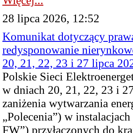
Więcej...
28 lipca 2026, 12:52
Komunikat dotyczący praw
redysponowanie nierynkowe
20, 21, 22, 23 i 27 lipca 202
Polskie Sieci Elektroenerge
w dniach 20, 21, 22, 23 i 2
zaniżenia wytwarzania energi
„Polecenia”) w instalacjach
FW”) przyłączonych do kr