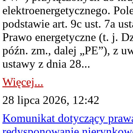
elektroenergetycznego. Pol
podstawie art. 9c ust. 7a us
Prawo energetyczne (t. j. D
późn. zm., dalej „PE”), z u
ustawy z dnia 28...
Więcej...
28 lipca 2026, 12:42
Komunikat dotyczący praw
redysponowanie nierynkowe 