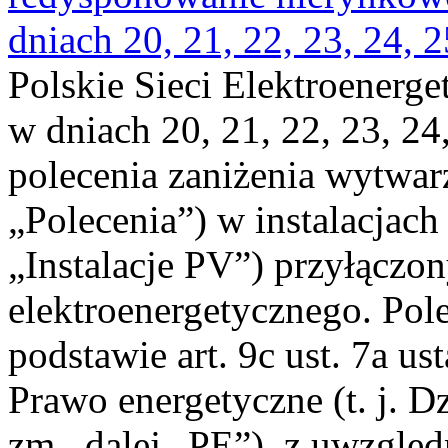
dniach 20, 21, 22, 23, 24, 2
Polskie Sieci Elektroenerge
w dniach 20, 21, 22, 23, 24,
polecenia zaniżenia wytwarz
„Polecenia”) w instalacjach
„Instalacje PV”) przyłączo
elektroenergetycznego. Pol
podstawie art. 9c ust. 7a us
Prawo energetyczne (t. j. Dz
zm., dalej „PE”), z uwzględ