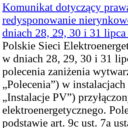
Komunikat dotyczący praw
redysponowanie nierynkowe 
dniach 28, 29, 30 i 31 lipca
Polskie Sieci Elektroenerge
w dniach 28, 29, 30 i 31 lip
polecenia zaniżenia wytwarz
„Polecenia”) w instalacjach
„Instalacje PV”) przyłączo
elektroenergetycznego. Pol
podstawie art. 9c ust. 7a us