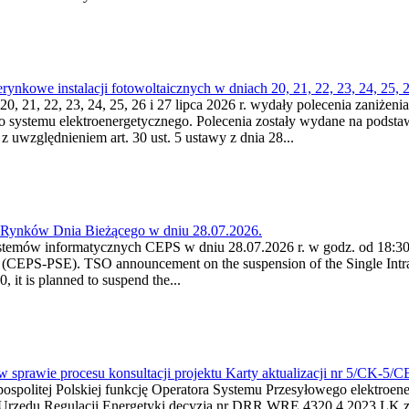
kowe instalacji fotowoltaicznych w dniach 20, 21, 22, 23, 24, 25, 26
0, 21, 22, 23, 24, 25, 26 i 27 lipca 2026 r. wydały polecenia zaniżenia
o systemu elektroenergetycznego. Polecenia zostały wydane na podstawi
 z uwzględnieniem art. 30 ust. 5 ustawy z dnia 28...
a Rynków Dnia Bieżącego w dniu 28.07.2026.
stemów informatycznych CEPS w dniu 28.07.2026 r. w godz. od 18:30 
(CEPS-PSE). TSO announcement on the suspension of the Single Intra
it is planned to suspend the...
w sprawie procesu konsultacji projektu Karty aktualizacji nr 5/CK-5/
ypospolitej Polskiej funkcję Operatora Systemu Przesyłowego elektroe
a Urzędu Regulacji Energetyki decyzją nr DRR.WRE.4320.4.2023.LK z d