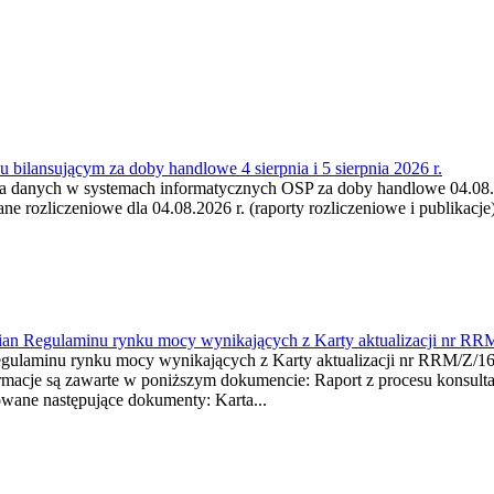
 bilansującym za doby handlowe 4 sierpnia i 5 sierpnia 2026 r.
a danych w systemach informatycznych OSP za doby handlowe 04.08.202
 rozliczeniowe dla 04.08.2026 r. (raporty rozliczeniowe i publikacje)
mian Regulaminu rynku mocy wynikających z Karty aktualizacji nr RR
minu rynku mocy wynikających z Karty aktualizacji nr RRM/Z/
je są zawarte w poniższym dokumencie: Raport z procesu konsultacj
wane następujące dokumenty: Karta...