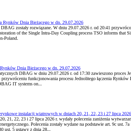
ia Rynków Dnia Bieżącego w dn. 29.07.2026
h DBAG zostały rozwiązane. W dniu 29.07.2026 r. od 20:41 przywróco
ration of the Single Intra-Day Coupling process TSO informs that Si
en-Poland.
a Rynków Dnia Bieżącego w dn. 29.07.2026
atycznych DBAG w dniu 29.07.2026 r. od 17:30 zawieszono proces Je
przywróceniu funkcjonowania procesu Jednolitego łączenia Rynków D
 DBAG IT systems on...
nkowe instalacji wiatrowych w dniach 20, 21, 22, 23 i 27 lipca 2026 
20, 21, 22, 23 i 27 lipca 2026 r. wydały polecenia zaniżenia wytwarzani
nergetycznego. Polecenia zostały wydane na podstawie art. 9c ust. 7a 
0 ust. 5 ustawy z dnia 28...