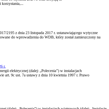
korzystania,...
/2195 z dnia 23‍ listopada 2017 r. ustanawiającego wytyczne
nowane do wprowadzenia do WDB, który został zamieszczony na
6 r.
rgii elektrycznej (dalej: „Polecenia”) w instalacjach
e art. 9c ust. 7a ustawy z dnia 10 kwietnia 1997 r. Prawo
nej (dalej: „Polecenia”) w instalacjach wiatrowych (dalej: „Instalacje