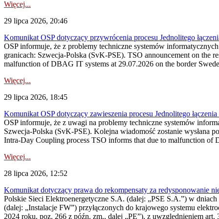
Więcej...
29 lipca 2026, 20:46
Komunikat OSP dotyczący przywrócenia procesu Jednolitego łączen
OSP informuje, że z problemy techniczne systemów informatycznyc
granicach: Szwecja-Polska (SvK-PSE). TSO announcement on the resto
malfunction of DBAG IT systems at 29.07.2026 on the border Swed
Więcej...
29 lipca 2026, 18:45
Komunikat OSP dotyczący zawieszenia procesu Jednolitego łączeni
OSP informuje, że z uwagi na problemy techniczne systemów inform
Szwecja-Polska (SvK-PSE). Kolejna wiadomość zostanie wysłana po 
Intra-Day Coupling process TSO informs that due to malfunction of
Więcej...
28 lipca 2026, 12:52
Komunikat dotyczący prawa do rekompensaty za redysponowanie niery
Polskie Sieci Elektroenergetyczne S.A. (dalej: „PSE S.A.”) w dniach 
(dalej: „Instalacje FW”) przyłączonych do krajowego systemu elektroe
2024 roku, poz. 266 z późn. zm., dalej „PE”), z uwzględnieniem art. 3