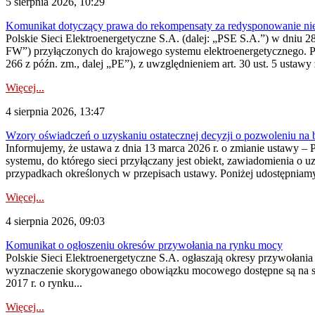
5 sierpnia 2026, 10:29
Komunikat dotyczący prawa do rekompensaty za redysponowanie nier
Polskie Sieci Elektroenergetyczne S.A. (dalej: „PSE S.A.”) w dniu 28 
FW”) przyłączonych do krajowego systemu elektroenergetycznego. Pole
266 z późn. zm., dalej „PE”), z uwzględnieniem art. 30 ust. 5 ustawy z
Więcej...
4 sierpnia 2026, 13:47
Wzory oświadczeń o uzyskaniu ostatecznej decyzji o pozwoleniu na
Informujemy, że ustawa z dnia 13 marca 2026 r. o zmianie ustawy – 
systemu, do którego sieci przyłączany jest obiekt, zawiadomienia o 
przypadkach określonych w przepisach ustawy. Poniżej udostępniam
Więcej...
4 sierpnia 2026, 09:03
Komunikat o ogłoszeniu okresów przywołania na rynku mocy
Polskie Sieci Elektroenergetyczne S.A. ogłaszają okresy przywołan
wyznaczenie skorygowanego obowiązku mocowego dostępne są na stroni
2017 r. o rynku...
Więcej...