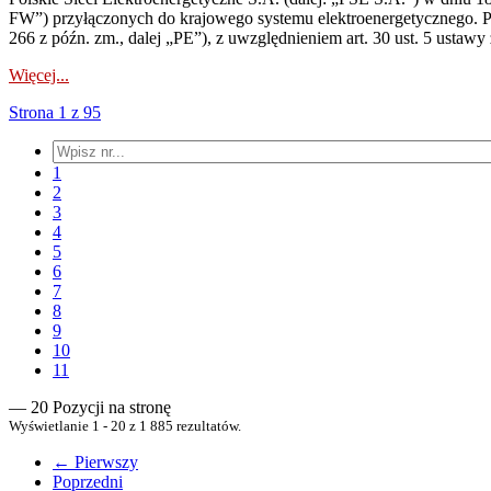
FW”) przyłączonych do krajowego systemu elektroenergetycznego. Pole
266 z późn. zm., dalej „PE”), z uwzględnieniem art. 30 ust. 5 ustawy z
Więcej...
Strona 1 z 95
1
2
3
4
5
6
7
8
9
10
11
— 20 Pozycji na stronę
Wyświetlanie 1 - 20 z 1 885 rezultatów.
← Pierwszy
Poprzedni