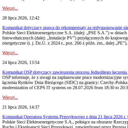
Więcej...
28 lipca 2026, 12:42
Komunikat dotyczący prawa do rekompensaty za redysponowanie nieryn
Polskie Sieci Elektroenergetyczne S.A. (dalej: „PSE S.A.”) w dniach 2
fotowoltaicznych (dalej: „Instalacje PV”) przyłączonych do krajoweg
energetyczne (t. j. Dz.U. z 2024 r., poz. 266 z późn. zm., dalej „PE”),
Więcej...
24 lipca 2026, 13:54
Komunikat OSP dotyczący zawieszenia procesu Jednolitego łączeni
OSP informuje, że z uwagi na zaplanowane prace modernizacyjne sy
łączenia Rynków Dnia Bieżącego (SIDC) na granicy: Czechy-Polska 
modernization of CEPS IT systems on 28.07.2026 from 18:30 to 20:30, 
Więcej...
21 lipca 2026, 14:37
Komunikat Operatora Systemu Przesyłowego z dnia 21 lipca 2026 r. 
Polskie Sieci Elektroenergetyczne S.A., pełniące na obszarze Rzecz
Ruchu i Eksploatacji Sieci Przesyłowej, zatwierdzonej przez Prezes