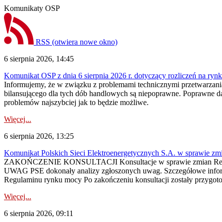
Komunikaty OSP
RSS
(otwiera nowe okno)
6 sierpnia 2026, 14:45
Komunikat OSP z dnia 6 sierpnia 2026 r. dotyczący rozliczeń na rynku
Informujemy, że w związku z problemami technicznymi przetwarzani
bilansującego dla tych dób handlowych są niepoprawne. Poprawne dane
problemów najszybciej jak to będzie możliwe.
Więcej...
6 sierpnia 2026, 13:25
Komunikat Polskich Sieci Elektroenergetycznych S.A. w sprawie z
ZAKOŃCZENIE KONSULTACJI Konsultacje w sprawie zmian Regula
UWAG PSE dokonały analizy zgłoszonych uwag. Szczegółowe informac
Regulaminu rynku mocy Po zakończeniu konsultacji zostały przygoto
Więcej...
6 sierpnia 2026, 09:11