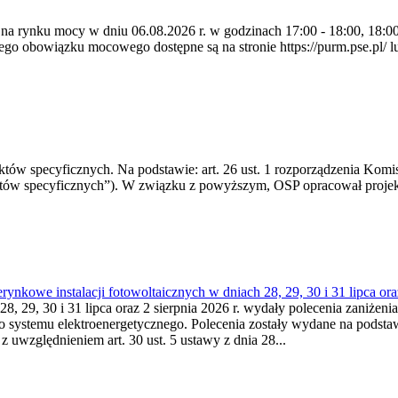
 na rynku mocy w dniu 06.08.2026 r. w godzinach 17:00 - 18:00, 18:00 
 obowiązku mocowego dostępne są na stronie https://purm.pse.pl/ lu
 specyficznych. Na podstawie: art. 26 ust. 1 rozporządzenia Komisji
któw specyficznych”). W związku z powyższym, OSP opracował proje
kowe instalacji fotowoltaicznych w dniach 28, 29, 30 i 31 lipca ora
8, 29, 30 i 31 lipca oraz 2 sierpnia 2026 r. wydały polecenia zaniżenia
o systemu elektroenergetycznego. Polecenia zostały wydane na podstawi
 z uwzględnieniem art. 30 ust. 5 ustawy z dnia 28...