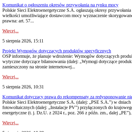
Komunikat o ogłoszeniu okresów przywołania na rynku mocy
Polskie Sieci Elektroenergetyczne S.A. ogłaszają okresy przywołania
wielkości umożliwiające dostawcom mocy wyznaczenie skorygowanego
prawna: art. 57...
Więcej...
5 sierpnia 2026, 15:11
Projekt Wymogów dotyczących produktów specyficznych
OSP informuje, że planuje wdrożenie: Wymogów dotyczących produktów
wytyczne dotyczące bilansowania (dalej: „Wymogi dotyczące produ
zamieszczony na stronie internetowej...
Więcej...
5 sierpnia 2026, 10:31
Komunikat dotyczący prawa do rekompensaty za redysponowanie nieryn
Polskie Sieci Elektroenergetyczne S.A. (dalej: „PSE S.A.”) w dniach 2
fotowoltaicznych (dalej: „Instalacje PV”) przyłączonych do krajoweg
energetyczne (t. j. Dz.U. z 2024 r., poz. 266 z późn. zm., dalej „PE”),
Więcej...