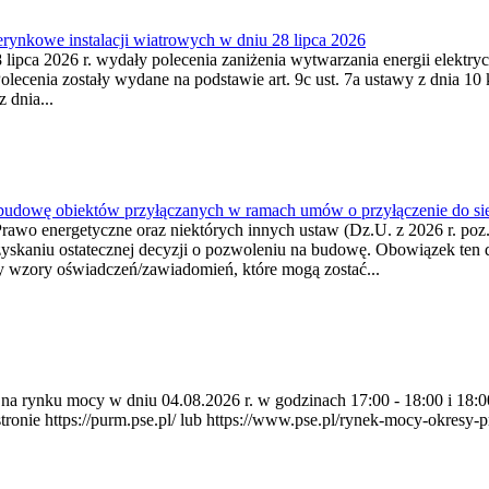
ynkowe instalacji wiatrowych w dniu 28 lipca 2026
lipca 2026 r. wydały polecenia zaniżenia wytwarzania energii elektrycz
cenia zostały wydane na podstawie art. 9c ust. 7a ustawy z dnia 10 k
 dnia...
 budowę obiektów przyłączanych w ramach umów o przyłączenie do sie
Prawo energetyczne oraz niektórych innych ustaw (Dz.U. z 2026 r. po
uzyskaniu ostatecznej decyzji o pozwoleniu na budowę. Obowiązek ten 
y wzory oświadczeń/zawiadomień, które mogą zostać...
ia na rynku mocy w dniu 04.08.2026 r. w godzinach 17:00 - 18:00 i 1
e https://purm.pse.pl/ lub https://www.pse.pl/rynek-mocy-okresy-prz