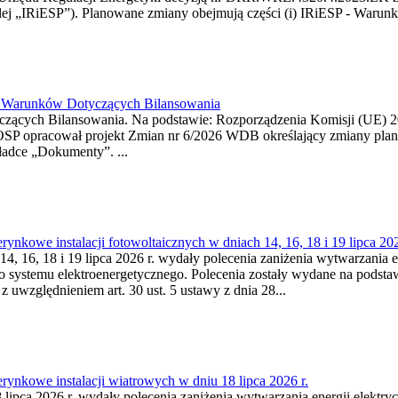
j „IRiESP”). Planowane zmiany obejmują części (i) IRiESP - Warunki 
26 Warunków Dotyczących Bilansowania
ących Bilansowania. Na podstawie: Rozporządzenia Komisji (UE) 2017
OSP opracował projekt Zmian nr 6/2026 WDB określający zmiany pla
ładce „Dokumenty”. ...
kowe instalacji fotowoltaicznych w dniach 14, 16, 18 i 19 lipca 202
4, 16, 18 i 19 lipca 2026 r. wydały polecenia zaniżenia wytwarzania ene
o systemu elektroenergetycznego. Polecenia zostały wydane na podstawi
 z uwzględnieniem art. 30 ust. 5 ustawy z dnia 28...
ynkowe instalacji wiatrowych w dniu 18 lipca 2026 r.
lipca 2026 r. wydały polecenia zaniżenia wytwarzania energii elektrycz