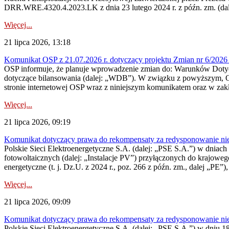
DRR.WRE.4320.4.2023.LK z dnia 23 lutego 2024 r. z późn. zm. (dale
Więcej...
21 lipca 2026, 13:18
Komunikat OSP z 21.07.2026 r. dotyczący projektu Zmian nr 6/20
OSP informuje, że planuje wprowadzenie zmian do: Warunków Dotycz
dotyczące bilansowania (dalej: „WDB”). W związku z powyższym, 
stronie internetowej OSP wraz z niniejszym komunikatem oraz w zak
Więcej...
21 lipca 2026, 09:19
Komunikat dotyczący prawa do rekompensaty za redysponowanie nieryn
Polskie Sieci Elektroenergetyczne S.A. (dalej: „PSE S.A.”) w dniach 1
fotowoltaicznych (dalej: „Instalacje PV”) przyłączonych do krajoweg
energetyczne (t. j. Dz.U. z 2024 r., poz. 266 z późn. zm., dalej „PE”),
Więcej...
21 lipca 2026, 09:09
Komunikat dotyczący prawa do rekompensaty za redysponowanie nier
Polskie Sieci Elektroenergetyczne S.A. (dalej: „PSE S.A.”) w dniu 18 