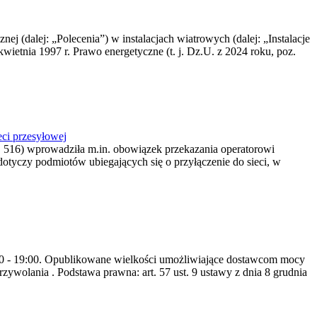
nej (dalej: „Polecenia”) w instalacjach wiatrowych (dalej: „Instalacje
wietnia 1997 r. Prawo energetyczne (t. j. Dz.U. z 2024 roku, poz.
ci przesyłowej
z. 516) wprowadziła m.in. obowiązek przekazania operatorowi
dotyczy podmiotów ubiegających się o przyłączenie do sieci, w
8:00 - 19:00. Opublikowane wielkości umożliwiające dostawcom mocy
ywolania . Podstawa prawna: art. 57 ust. 9 ustawy z dnia 8 grudnia