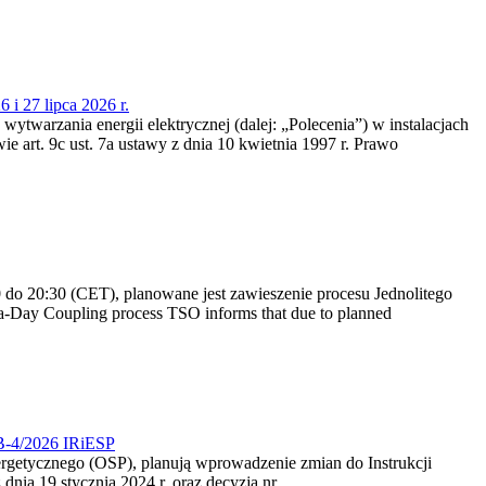
 i 27 lipca 2026 r.
 wytwarzania energii elektrycznej (dalej: „Polecenia”) w instalacjach
e art. 9c ust. 7a ustawy z dnia 10 kwietnia 1997 r. Prawo
do 20:30 (CET), planowane jest zawieszenie procesu Jednolitego
-Day Coupling process TSO informs that due to planned
CB-4/2026 IRiESP
nergetycznego (OSP), planują wprowadzenie zmian do Instrukcji
nia 19 stycznia 2024 r. oraz decyzją nr