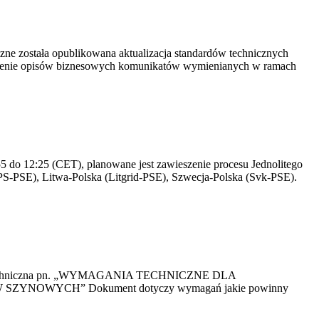
yczne została opublikowana aktualizacja standardów technicznych
owienie opisów biznesowych komunikatów wymienianych w ramach
 do 12:25 (CET), planowane jest zawieszenie procesu Jednolitego
S-PSE), Litwa-Polska (Litgrid-PSE), Szwecja-Polska (Svk-PSE).
kacja Techniczna pn. „WYMAGANIA TECHNICZNE DLA
OWYCH” Dokument dotyczy wymagań jakie powinny