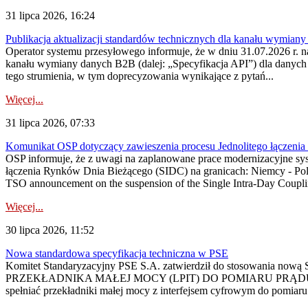
31 lipca 2026, 16:24
Publikacja aktualizacji standardów technicznych dla kanału wymian
Operator systemu przesyłowego informuje, że w dniu 31.07.2026 r. na
kanału wymiany danych B2B (dalej: „Specyfikacja API”) dla dany
tego strumienia, w tym doprecyzowania wynikające z pytań...
Więcej...
31 lipca 2026, 07:33
Komunikat OSP dotyczący zawieszenia procesu Jednolitego łączeni
OSP informuje, że z uwagi na zaplanowane prace modernizacyjne sy
łączenia Rynków Dnia Bieżącego (SIDC) na granicach: Niemcy - Po
TSO announcement on the suspension of the Single Intra-Day Couplin
Więcej...
30 lipca 2026, 11:52
Nowa standardowa specyfikacja techniczna w PSE
Komitet Standaryzacyjny PSE S.A. zatwierdził do stosowania n
PRZEKŁADNIKA MAŁEJ MOCY (LPIT) DO POMIARU PRĄDU
spełniać przekładniki małej mocy z interfejsem cyfrowym do pomiar