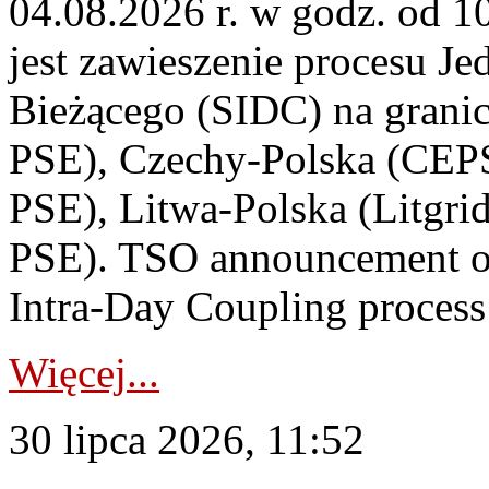
04.08.2026 r. w godz. od 
jest zawieszenie procesu J
Bieżącego (SIDC) na grani
PSE), Czechy-Polska (CEP
PSE), Litwa-Polska (Litgri
PSE). TSO announcement on
Intra-Day Coupling process
Więcej...
30 lipca 2026, 11:52