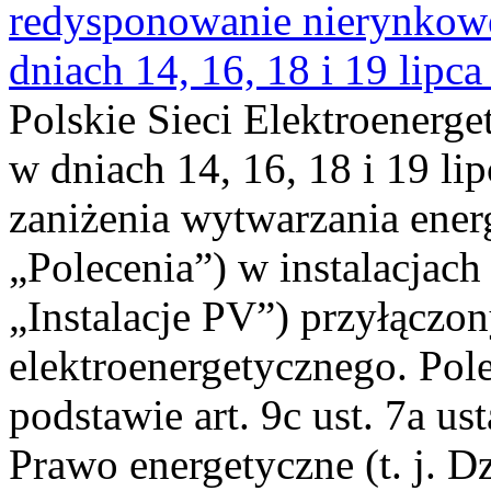
redysponowanie nierynkowe 
dniach 14, 16, 18 i 19 lipca
Polskie Sieci Elektroenerge
w dniach 14, 16, 18 i 19 li
zaniżenia wytwarzania energi
„Polecenia”) w instalacjach
„Instalacje PV”) przyłączo
elektroenergetycznego. Pol
podstawie art. 9c ust. 7a us
Prawo energetyczne (t. j. Dz