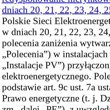
dniach 20, 21, 22, 23, 24, 2
Polskie Sieci Elektroenerge
w dniach 20, 21, 22, 23, 24,
polecenia zaniżenia wytwarz
„Polecenia”) w instalacjach
„Instalacje PV”) przyłączo
elektroenergetycznego. Pol
podstawie art. 9c ust. 7a us
Prawo energetyczne (t. j. Dz
zm., dalej „PE”), z uwzględ