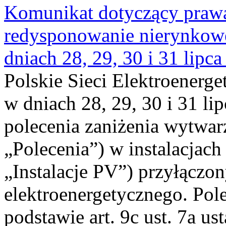
Komunikat dotyczący praw
redysponowanie nierynkowe 
dniach 28, 29, 30 i 31 lipca
Polskie Sieci Elektroenerge
w dniach 28, 29, 30 i 31 lip
polecenia zaniżenia wytwarz
„Polecenia”) w instalacjach
„Instalacje PV”) przyłączo
elektroenergetycznego. Pol
podstawie art. 9c ust. 7a us