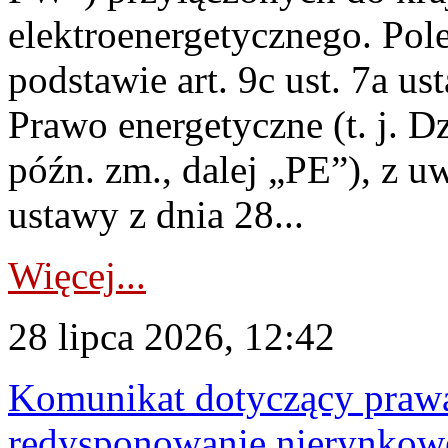
elektroenergetycznego. Pol
podstawie art. 9c ust. 7a us
Prawo energetyczne (t. j. D
późn. zm., dalej „PE”), z u
ustawy z dnia 28...
Więcej...
28 lipca 2026, 12:42
Komunikat dotyczący praw
redysponowanie nierynkowe 