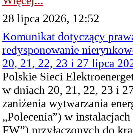
Więcej...
28 lipca 2026, 12:52
Komunikat dotyczący praw
redysponowanie nierynkowe
20, 21, 22, 23 i 27 lipca 202
Polskie Sieci Elektroenerge
w dniach 20, 21, 22, 23 i 2
zaniżenia wytwarzania energi
„Polecenia”) w instalacjach
FW”) przyłączonych do kr