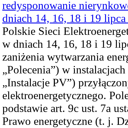
redysponowanie nierynkowe 
dniach 14, 16, 18 i 19 lipca
Polskie Sieci Elektroenerge
w dniach 14, 16, 18 i 19 li
zaniżenia wytwarzania energi
„Polecenia”) w instalacjach
„Instalacje PV”) przyłączo
elektroenergetycznego. Pol
podstawie art. 9c ust. 7a us
Prawo energetyczne (t. j. Dz