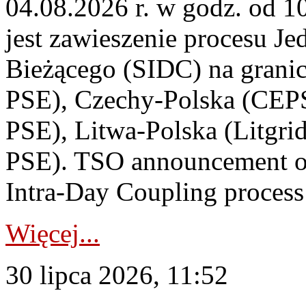
04.08.2026 r. w godz. od 
jest zawieszenie procesu J
Bieżącego (SIDC) na grani
PSE), Czechy-Polska (CEP
PSE), Litwa-Polska (Litgri
PSE). TSO announcement on
Intra-Day Coupling process
Więcej...
30 lipca 2026, 11:52