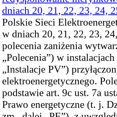
dniach 20, 21, 22, 23, 24, 2
Polskie Sieci Elektroenerge
w dniach 20, 21, 22, 23, 24,
polecenia zaniżenia wytwarz
„Polecenia”) w instalacjach
„Instalacje PV”) przyłączo
elektroenergetycznego. Pol
podstawie art. 9c ust. 7a us
Prawo energetyczne (t. j. Dz
zm., dalej „PE”), z uwzględ