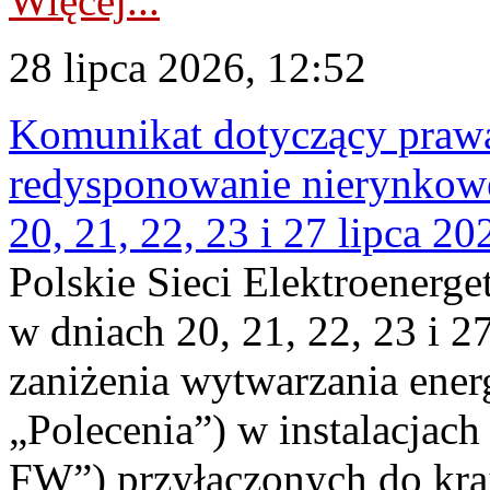
Więcej...
28 lipca 2026, 12:52
Komunikat dotyczący praw
redysponowanie nierynkowe
20, 21, 22, 23 i 27 lipca 202
Polskie Sieci Elektroenerge
w dniach 20, 21, 22, 23 i 2
zaniżenia wytwarzania energi
„Polecenia”) w instalacjach
FW”) przyłączonych do kr