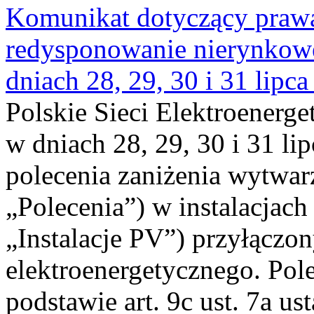
Komunikat dotyczący praw
redysponowanie nierynkowe 
dniach 28, 29, 30 i 31 lipca
Polskie Sieci Elektroenerge
w dniach 28, 29, 30 i 31 lip
polecenia zaniżenia wytwarz
„Polecenia”) w instalacjach
„Instalacje PV”) przyłączo
elektroenergetycznego. Pol
podstawie art. 9c ust. 7a us