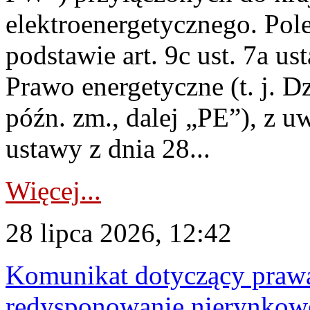
elektroenergetycznego. Pol
podstawie art. 9c ust. 7a us
Prawo energetyczne (t. j. D
późn. zm., dalej „PE”), z u
ustawy z dnia 28...
Więcej...
28 lipca 2026, 12:42
Komunikat dotyczący praw
redysponowanie nierynkowe 