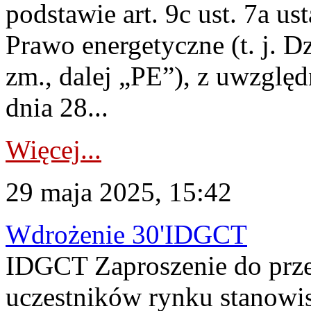
podstawie art. 9c ust. 7a us
Prawo energetyczne (t. j. Dz
zm., dalej „PE”), z uwzględ
dnia 28...
Więcej...
29 maja 2025, 15:42
Wdrożenie 30'IDGCT
IDGCT Zaproszenie do prz
uczestników rynku stanowi