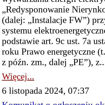
„Redysponowanie Nierynkow
(dalej: „Instalacje FW”) p
systemu elektroenergetyczn
podstawie art. 9c ust. 7a u
roku Prawo energetyczne (t.
z późn. zm., dalej „PE”), z..
Więcej...
6 listopada 2024, 07:37
Komunikat o ogłoszeniu ok