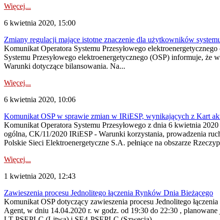
Więcej...
6 kwietnia 2020, 15:00
Zmiany regulacji mające istotne znaczenie dla użytkowników system
Komunikat Operatora Systemu Przesyłowego elektroenergetycznego do
Systemu Przesyłowego elektroenergetycznego (OSP) informuje, że w
Warunki dotyczące bilansowania. Na...
Więcej...
6 kwietnia 2020, 10:06
Komunikat OSP w sprawie zmian w IRiESP, wynikających z Kart akt
Komunikat Operatora Systemu Przesyłowego z dnia 6 kwietnia 2020 r.
ogólna, CK/11/2020 IRiESP - Warunki korzystania, prowadzenia ruch
Polskie Sieci Elektroenergetyczne S.A. pełniące na obszarze Rzeczypos
Więcej...
1 kwietnia 2020, 12:43
Zawieszenia procesu Jednolitego łączenia Rynków Dnia Bieżącego
Komunikat OSP dotyczący zawieszenia procesu Jednolitego łączeni
Agent, w dniu 14.04.2020 r. w godz. od 19:30 do 22:30 , planowane
LT-PSEPLC (Litwa) i SE4-PSEPLC (Szwecja). ...