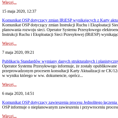
Więcej...
15 maja 2020, 12:37
Komunikat OSP dotyczący zmian IRiESP wynikających z Karty aktua
Komunikat OSP dotyczący zmian Instrukcji Ruchu i Eksploatacji Siec
planowania rozwoju sieci. Operator Systemu Przesyłowego elektroen
Instrukcji Ruchu i Eksploatacji Sieci Przesyłowej (IRiESP) wynikając
Więcej...
7 maja 2020, 09:21
Publikacja Standardów wymiany danych strukturalnych i planistyczn
Operator Systemu Przesyłowego informuje, że zostały opublikowane 
przeprowadzonym procesem konsultacji Karty Aktualizacji nr CK/12/20
w wyniku którego w ww. dokumencie, oprócz...
Więcej...
6 maja 2020, 14:51
Komunikat OSP dotyczący zawieszenia procesu Jednolitego łączeni
OSP informuje o nieplanowanym zawieszeniu i przywroceniu procesu
Więcej...