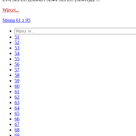
Więcej...
Strona 61 z 95
51
52
53
54
55
56
57
58
59
60
61
62
63
64
65
66
67
68
69