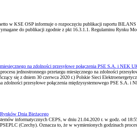
 netto w KSE OSP informuje o rozpoczęciu publikacji raportu BIL
 wymagane do publikacji zgodnie z pkt 16.3.1.1. Regulaminu Rynku M
rgu miesięcznego na zdolności przesyłowe połączenia PSE S.A. i
 procesu jednostronnego przetargu miesięcznego na zdolności prze
ńczący się z dniem 30 czerwca 2020 r.) Polskie Sieci Elektroenergetyc
 na zdolności przesyłowe połączenia międzysystemowego PSE S.A. i N
a Rynków Dnia Bieżącego
temów informatycznych CEPS, w dniu 21.04.2020 r. w godz. od 18:55 d
PSEPLC (Czechy). Oznacza to, że w wymienionych godzinach proces 