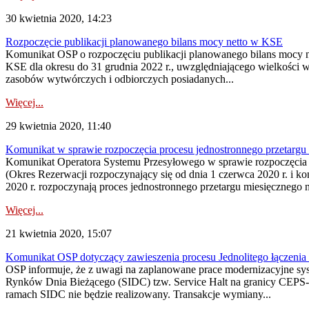
30 kwietnia 2020, 14:23
Rozpoczęcie publikacji planowanego bilans mocy netto w KSE
Komunikat OSP o rozpoczęciu publikacji planowanego bilans mocy
KSE dla okresu do 31 grudnia 2022 r., uwzględniającego wielkości
zasobów wytwórczych i odbiorczych posiadanych...
Więcej...
29 kwietnia 2020, 11:40
Komunikat w sprawie rozpoczęcia procesu jednostronnego przeta
Komunikat Operatora Systemu Przesyłowego w sprawie rozpoczęcia
(Okres Rezerwacji rozpoczynający się od dnia 1 czerwca 2020 r. i ko
2020 r. rozpoczynają proces jednostronnego przetargu miesięcznego
Więcej...
21 kwietnia 2020, 15:07
Komunikat OSP dotyczący zawieszenia procesu Jednolitego łączeni
OSP informuje, że z uwagi na zaplanowane prace modernizacyjne sys
Rynków Dnia Bieżącego (SIDC) tzw. Service Halt na granicy CEPS-
ramach SIDC nie będzie realizowany. Transakcje wymiany...