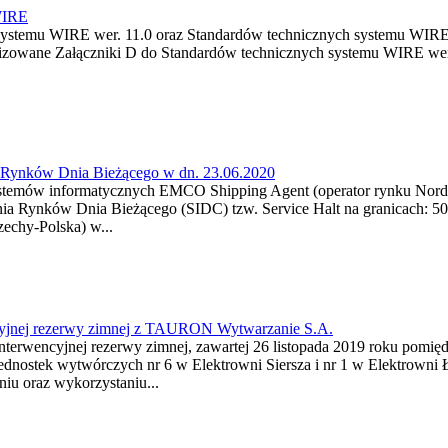
WIRE
 systemu WIRE wer. 11.0 oraz Standardów technicznych systemu WIRE 
ualizowane Załączniki D do Standardów technicznych systemu WIRE we
a Rynków Dnia Bieżącego w dn. 23.06.2020
stemów informatycznych EMCO Shipping Agent (operator rynku Nordpoo
czenia Rynków Dnia Bieżącego (SIDC) tzw. Service Halt na granicach:
echy-Polska) w...
cyjnej rezerwy zimnej z TAURON Wytwarzanie S.A.
terwencyjnej rezerwy zimnej, zawartej 26 listopada 2019 roku pomi
 jednostek wytwórczych nr 6 w Elektrowni Siersza i nr 1 w Elektrow
iu oraz wykorzystaniu...