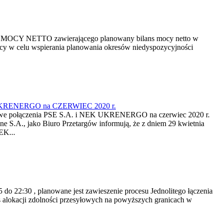
ANS MOCY NETTO zawierającego planowany bilans mocy netto w
ocy w celu wspierania planowania okresów niedyspozycyjności
 NEK UKRENERGO na CZERWIEC 2020 r.
syłowe połączenia PSE S.A. i NEK UKRENERGO na czerwiec 2020 r.
zne S.A., jako Biuro Przetargów informują, że z dniem 29 kwietnia
EK...
o 22:30 , planowane jest zawieszenie procesu Jednolitego łączenia
alokacji zdolności przesyłowych na powyższych granicach w