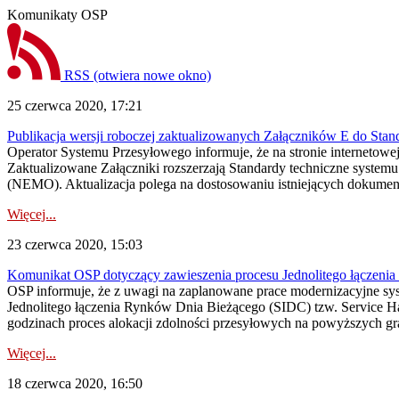
Komunikaty OSP
RSS
(otwiera nowe okno)
25 czerwca 2020, 17:21
Publikacja wersji roboczej zaktualizowanych Załączników E do Sta
Operator Systemu Przesyłowego informuje, że na stronie interneto
Zaktualizowane Załączniki rozszerzają Standardy techniczne syste
(NEMO). Aktualizacja polega na dostosowaniu istniejących dokument
Więcej...
23 czerwca 2020, 15:03
Komunikat OSP dotyczący zawieszenia procesu Jednolitego łączeni
OSP informuje, że z uwagi na zaplanowane prace modernizacyjne sy
Jednolitego łączenia Rynków Dnia Bieżącego (SIDC) tzw. Service H
godzinach proces alokacji zdolności przesyłowych na powyższych gra
Więcej...
18 czerwca 2020, 16:50