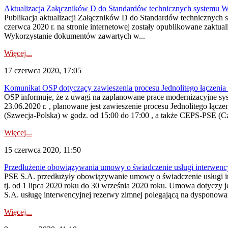
Aktualizacja Załączników D do Standardów technicznych systemu 
Publikacja aktualizacji Załączników D do Standardów technicznych
czerwca 2020 r. na stronie internetowej zostały opublikowane zakt
Wykorzystanie dokumentów zawartych w...
Więcej...
17 czerwca 2020, 17:05
Komunikat OSP dotyczący zawieszenia procesu Jednolitego łączeni
OSP informuje, że z uwagi na zaplanowane prace modernizacyjne sy
23.06.2020 r. , planowane jest zawieszenie procesu Jednolitego łą
(Szwecja-Polska) w godz. od 15:00 do 17:00 , a także CEPS-PSE (Cz
Więcej...
15 czerwca 2020, 11:50
Przedłużenie obowiązywania umowy o świadczenie usługi interwen
PSE S.A. przedłużyły obowiązywanie umowy o świadczenie usługi in
tj. od 1 lipca 2020 roku do 30 września 2020 roku. Umowa dotyczy
S.A. usługę interwencyjnej rezerwy zimnej polegającą na dysponowan
Więcej...