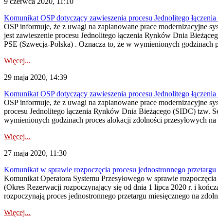
9 czerwca 2020, 11:10
Komunikat OSP dotyczący zawieszenia procesu Jednolitego łączeni
OSP informuje, że z uwagi na zaplanowane prace modernizacyjne s
jest zawieszenie procesu Jednolitego łączenia Rynków Dnia Bieżące
PSE (Szwecja-Polska) . Oznacza to, że w wymienionych godzinach pro
Więcej...
29 maja 2020, 14:39
Komunikat OSP dotyczący zawieszenia procesu Jednolitego łączeni
OSP informuje, że z uwagi na zaplanowane prace modernizacyjne sy
procesu Jednolitego łączenia Rynków Dnia Bieżącego (SIDC) tzw. Se
wymienionych godzinach proces alokacji zdolności przesyłowych na 
Więcej...
27 maja 2020, 11:30
Komunikat w sprawie rozpoczęcia procesu jednostronnego przetar
Komunikat Operatora Systemu Przesyłowego w sprawie rozpoczęcia 
(Okres Rezerwacji rozpoczynający się od dnia 1 lipca 2020 r. i kończ
rozpoczynają proces jednostronnego przetargu miesięcznego na zdo
Więcej...