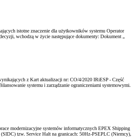
mających istotne znaczenie dla użytkowników systemu Operator
 decyzji, wchodzą w życie następujące dokumenty: Dokument „
wynikających z Kart aktualizacji nr: CO/4/2020 IRiESP - Część
 Bilansowanie systemu i zarządzanie ograniczeniami systemowymi.
 prace modernizacyjne systemów informatycznych EPEX Shipping
go (SIDC) tzw. Service Halt na granicach: 50Hz-PSEPLC (Niemcy),