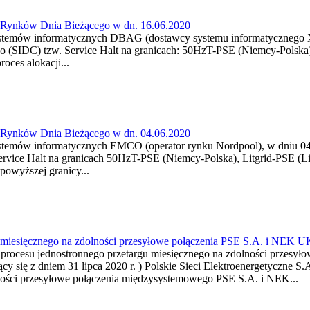
a Rynków Dnia Bieżącego w dn. 16.06.2020
ystemów informatycznych DBAG (dostawcy systemu informatycznego XB
go (SIDC) tzw. Service Halt na granicach: 50HzT-PSE (Niemcy-Polska
ces alokacji...
a Rynków Dnia Bieżącego w dn. 04.06.2020
stemów informatycznych EMCO (operator rynku Nordpool), w dniu 04.0
rvice Halt na granicach 50HzT-PSE (Niemcy-Polska), Litgrid-PSE (Li
powyższej granicy...
gu miesięcznego na zdolności przesyłowe połączenia PSE S.A. i N
procesu jednostronnego przetargu miesięcznego na zdolności przes
ący się z dniem 31 lipca 2020 r. ) Polskie Sieci Elektroenergetyczne S.
lności przesyłowe połączenia międzysystemowego PSE S.A. i NEK...