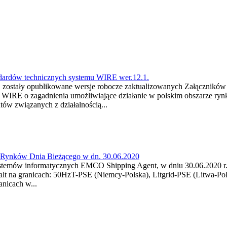
ndardów technicznych systemu WIRE wer.12.1.
wej zostały opublikowane wersje robocze zaktualizowanych Załącznikó
mu WIRE o zagadnienia umożliwiające działanie w polskim obszarze 
ów związanych z działalnością...
a Rynków Dnia Bieżącego w dn. 30.06.2020
stemów informatycznych EMCO Shipping Agent, w dniu 30.06.2020 r. w
alt na granicach: 50HzT-PSE (Niemcy-Polska), Litgrid-PSE (Litwa-Po
nicach w...