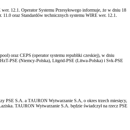
wer. 12.1. Operator Systemu Przesyłowego informuje, że w dniu 18
r. 11.0 oraz Standardów technicznych systemu WIRE wer. 12.1.
l) oraz CEPS (operator systemu republiki czeskiej), w dniu
 50HzT-PSE (Niemcy-Polska), Litgrid-PSE (Litwa-Polska) i Svk-PSE
ędzy PSE S.A. a TAURON Wytwarzanie S.A, o okres trzech miesięcy,
ni Łaziska. TAURON Wytwarzanie S.A. będzie świadczył na rzecz PSE