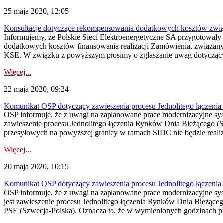
25 maja 2020, 12:05
Konsultacje dotyczące rekompensowania dodatkowych kosztów związ
Informujemy, że Polskie Sieci Elektroenergetyczne SA przygotow
dodatkowych kosztów finansowania realizacji Zamówienia, związany
KSE. W związku z powyższym prosimy o zgłaszanie uwag dotyczącyc
Więcej...
22 maja 2020, 09:24
Komunikat OSP dotyczący zawieszenia procesu Jednolitego łączeni
OSP informuje, że z uwagi na zaplanowane prace modernizacyjne sys
zawieszenie procesu Jednolitego łączenia Rynków Dnia Bieżącego (S
przesyłowych na powyższej granicy w ramach SIDC nie będzie realiz
Więcej...
20 maja 2020, 10:15
Komunikat OSP dotyczący zawieszenia procesu Jednolitego łączeni
OSP informuje, że z uwagi na zaplanowane prace modernizacyjne s
jest zawieszenie procesu Jednolitego łączenia Rynków Dnia Bieżące
PSE (Szwecja-Polska). Oznacza to, że w wymienionych godzinach pro