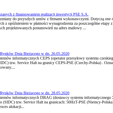
anych z finansowaniem realizacji inwestycji PSE S.A.
ały zmiany do przyszłych umów z firmami wykonawczymi. Dotyczą o
ch z opóźnieniem w płatności wynagrodzenia za poszczególne etapy 
h projektowanych postanowień na adres mailowy ...
a Rynków Dnia Bieżącego w dn. 26.05.2020
temów informatycznych CEPS (operator przesyłowy systemu czeskiego)
IDC) tzw. Service Halt na granicy CEPS-PSE (Czechy-Polska) . Oznac
owany....
a Rynków Dnia Bieżącego w dn. 28.05.2020
ystemów informatycznych DBAG (dostawcy systemu informatycznego XB
go (SIDC) tzw. Service Halt na granicach: 50HzT-PSE (Niemcy-Polska
ces alokacji...