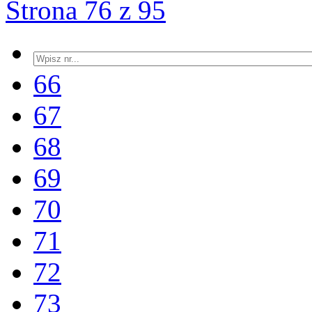
Strona 76 z 95
66
67
68
69
70
71
72
73