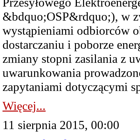
Przesyłowego Elektroenerge
&bdquo;OSP&rdquo;), w zw
wystąpieniami odbiorców o
dostarczaniu i poborze ener
zmiany stopni zasilania z u
uwarunkowania prowadzonej
zapytaniami dotyczącymi s
Więcej...
11 sierpnia 2015, 00:00