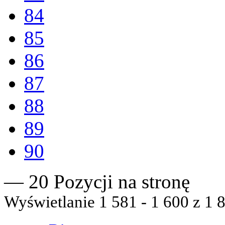
84
85
86
87
88
89
90
— 20 Pozycji na stronę
Wyświetlanie 1 581 - 1 600 z 1 8