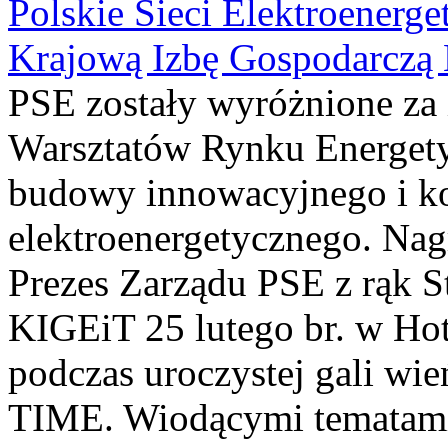
Polskie Sieci Elektroenerg
Krajową Izbę Gospodarczą E
PSE zostały wyróżnione za i
Warsztatów Rynku Energety
budowy innowacyjnego i k
elektroenergetycznego. Nag
Prezes Zarządu PSE z rąk S
KIGEiT 25 lutego br. w Hot
podczas uroczystej gali wi
TIME. Wiodącymi tematami 