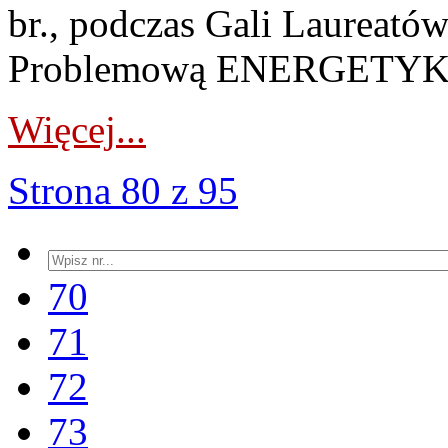
br., podczas Gali Laureató
Problemową ENERGETYKON
Więcej...
Strona 80 z 95
70
71
72
73