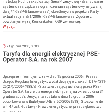
Instrukcji Ruchu i Eksploatacji Sieci Przesyłowej - Bilansowanie
systemu i zarządzanie ograniczeniami systemowymi (zwanej
dalej \"IRiESP-Bilansowanie\") określonych w projekcie Karty
aktualizacji nr B/1/2006 IRiESP-Bilansowanie. Zgodnie z
powołanym wyżej Komunikatem OSP zwrócił się...
Więcej...
21 grudnia 2006, 00:00
Taryfa dla energii elektrycznej PSE-
Operator S.A. na rok 2007
Uprzejmie informujemy, że w dniu 15 grudnia 2006 r. Prezes
Urzędu Regulacji Energetyki, wydał decyzję o znakach DTA-4211-
25(27)/2006/4988/BT-S zatwierdzającą ustaloną przez PSE-
Operator S.A. taryfę dla energii elektrycznej na okres do dnia 31
grudnia 2007 r. Decyzja ta została w dniu 15 grudnia 2006 r.
opublikowana w Biuletynie URE nr 52/2006 (518). Stosownie do
art. 47 ust. 4 ustawy - Prawo energetyczne, przedsiębiorstwo
wprowadza...