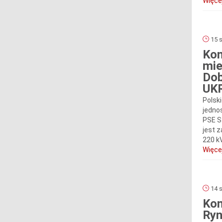
Więcej
15 s
Kom
mie
Dob
UK
Polski
jedno
PSE S
jest 
220 k
Więcej
14 s
Kom
Ryn