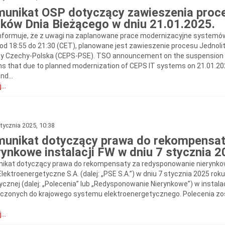
unikat OSP dotyczący zawieszenia proce
ków Dnia Bieżącego w dniu 21.01.2025.
nformuje, że z uwagi na zaplanowane prace modernizacyjne systemów
 od 18:55 do 21:30 (CET), planowane jest zawieszenie procesu Jednoli
cy Czechy-Polska (CEPS-PSE). TSO announcement on the suspension o
ms that due to planned modernization of CEPS IT systems on 21.01.2025
nd...
...
tycznia 2025, 10:38
unikat dotyczący prawa do rekompensat
rynkowe instalacji FW w dniu 7 stycznia 
ikat dotyczący prawa do rekompensaty za redysponowanie nierynkowe 
Elektroenergetyczne S.A. (dalej: „PSE S.A.”) w dniu 7 stycznia 2025 ro
ycznej (dalej: „Polecenia” lub „Redysponowanie Nierynkowe”) w instalac
ączonych do krajowego systemu elektroenergetycznego. Polecenia zos
...