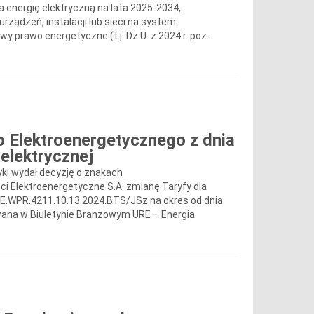
 energię elektryczną na lata 2025-2034,
rządzeń, instalacji lub sieci na system
wy prawo energetyczne (t.j. Dz.U. z 2024 r. poz.
 Elektroenergetycznego z dnia
 elektrycznej
yki wydał decyzję o znakach
i Elektroenergetyczne S.A. zmianę Taryfy dla
 DRE.WPR.4211.10.13.2024.BTS/JSz na okres od dnia
kowana w Biuletynie Branżowym URE – Energia