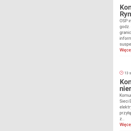
Kom
Ryn
OSP i
godz.
grani
infor
suspe
Więcej
13 s
Kom
nie
Komun
Sieci 
elektr
przył
z...
Więcej