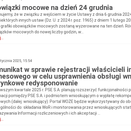
wiązki mocowe na dzień 24 grudnia
mujemy, że w związku z wejściem w życie Ustawy z dnia 6 grudnia 2024
iektórych innych ustaw (Dz. U. z 2024 r. poz. 1965) z dniem 1 lutego 
, grafiki obowiązków mocowych zostaną wyzerowane na ten dzień. Ró
ązków mocowych do nowej liczby godzin, w...
...
tycznia 2025, 15:54
unikat w sprawie rejestracji właścicieli 
nesowego w celu usprawnienia obsługi w
rynkowe redysponowanie
rwszym kwartale 2025 r. PSE S.A. planują rozszerzyć funkcjonalności 
macji pomiędzy PSE S.A. i podmiotem wnioskującym o wypłatę rekom
owych (dalej: wnioskujący). Portal WOZE będzie wykorzystywany do o
gólności do: składania WoR i monitorowania przez wnioskujących stat
zywania Informacji rozliczeniowych i ich akceptacji ...
...