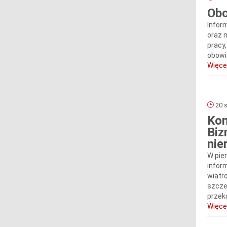
Obo
Infor
oraz n
pracy
obowi
Więcej
20 s
Kom
Biz
nie
W pie
infor
wiatr
szcze
przeka
Więcej