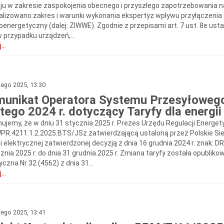
ju w zakresie zaspokojenia obecnego i przyszłego zapotrzebowania na
alizowano zakres i warunki wykonania ekspertyz wpływu przyłączenia u
oenergetyczny (dalej: ZIWWE). Zgodnie z przepisami art. 7 ust. 8e usta
w przypadku urządzeń,...
...
tego 2025, 13:30
unikat Operatora Systemu Przesyłowego
utego 2024 r. dotyczący Taryfy dla energii
mujemy, że w dniu 31 stycznia 2025 r. Prezes Urzędu Regulacji Energet
PR.4211.1.2.2025.BTS/JSz zatwierdzającą ustaloną przez Polskie Siec
ii elektrycznej zatwierdzonej decyzją z dnia 16 grudnia 2024 r. znak:
cznia 2025 r. do dnia 31 grudnia 2025 r. Zmiana taryfy została opubli
yczna Nr 32 (4562) z dnia 31...
...
tego 2025, 13:41