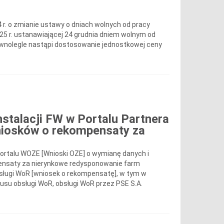
 r. o zmianie ustawy o dniach wolnych od pracy
2025 r. ustanawiającej 24 grudnia dniem wolnym od
wnolegle nastąpi dostosowanie jednostkowej ceny
instalacji FW w Portalu Partnera
niosków o rekompensaty za
portalu WOZE [Wnioski OZE] o wymianę danych i
pensaty za nierynkowe redysponowanie farm
bsługi WoR [wniosek o rekompensatę], w tym w
usu obsługi WoR, obsługi WoR przez PSE S.A.