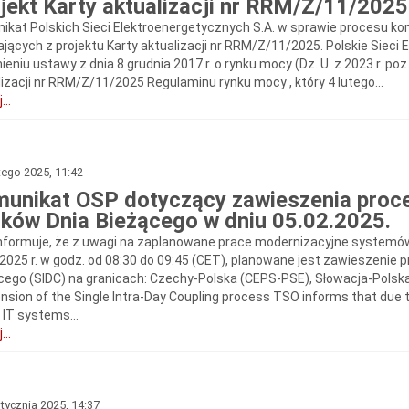
jekt Karty aktualizacji nr RRM/Z/11/202
ikat Polskich Sieci Elektroenergetycznych S.A. w sprawie procesu ko
jących z projektu Karty aktualizacji nr RRM/Z/11/2025. Polskie Sieci 
eniu ustawy z dnia 8 grudnia 2017 r. o rynku mocy (Dz. U. z 2023 r. poz
lizacji nr RRM/Z/11/2025 Regulaminu rynku mocy , który 4 lutego...
...
tego 2025, 11:42
unikat OSP dotyczący zawieszenia proce
ków Dnia Bieżącego w dniu 05.02.2025.
nformuje, że z uwagi na zaplanowane prace modernizacyjne systemó
.2025 r. w godz. od 08:30 do 09:45 (CET), planowane jest zawieszenie
cego (SIDC) na granicach: Czechy-Polska (CEPS-PSE), Słowacja-Pols
nsion of the Single Intra-Day Coupling process TSO informs that due
 IT systems...
...
tycznia 2025, 14:37