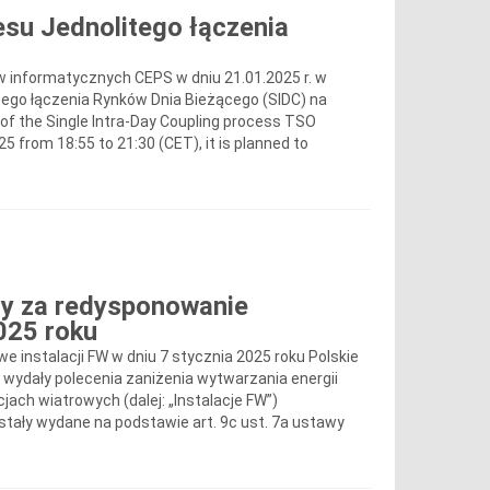
su Jednolitego łączenia
 informatycznych CEPS w dniu 21.01.2025 r. w
tego łączenia Rynków Dnia Bieżącego (SIDC) na
f the Single Intra-Day Coupling process TSO
 from 18:55 to 21:30 (CET), it is planned to
y za redysponowanie
2025 roku
instalacji FW w dniu 7 stycznia 2025 roku Polskie
ku wydały polecenia zaniżenia wytwarzania energii
jach wiatrowych (dalej: „Instalacje FW”)
tały wydane na podstawie art. 9c ust. 7a ustawy