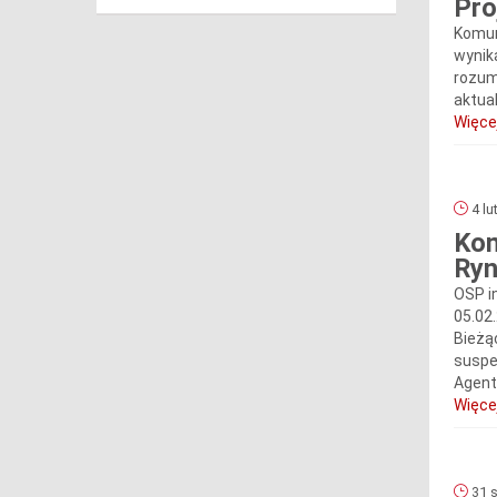
Pro
Komun
wynika
rozumi
aktua
Więcej
4 lu
Kom
Ryn
OSP i
05.02
Bieżą
suspe
Agent
Więcej
31 s