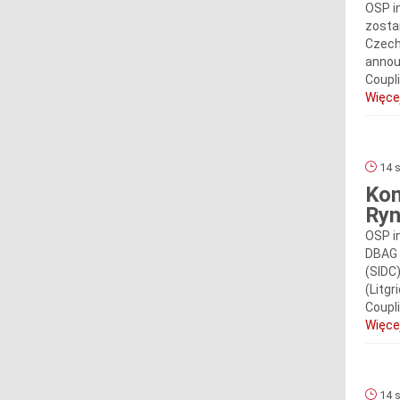
OSP i
zosta
Czech
annou
Coupli
Więcej
14 s
Kom
Ryn
OSP i
DBAG 
(SIDC
(Litg
Coupli
Więcej
14 s