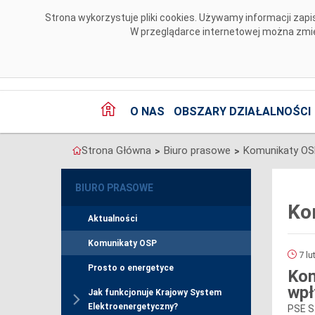
Przejdź do komentarzy
Strona wykorzystuje pliki cookies. Używamy informacji za
W przeglądarce internetowej można zmien
O NAS
OBSZARY DZIAŁALNOŚCI
Strona Główna
Biuro prasowe
Komunikaty O
>
>
BIURO PRASOWE
Ko
Aktualności
Komunikaty OSP
7 lu
Prosto o energetyce
Kom
wpł
Jak funkcjonuje Krajowy System
Elektroenergetyczny?
PSE S