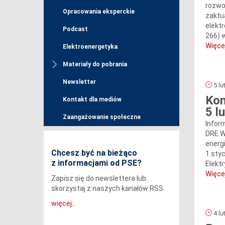
rozwo
Opracowania eksperckie
zaktu
elektr
Podcast
266) 
Więcej
Elektroenergetyka
Materiały do pobrania
Newsletter
5 lu
Kom
Kontakt dla mediów
5 l
Zaangażowanie społeczne
Infor
DRE.W
energ
Chcesz być na bieżąco
1 sty
z informacjami od PSE?
Elektr
Więcej
Zapisz się do newslettera lub
skorzystaj z naszych kanałów RSS.
więcej...
4 lu