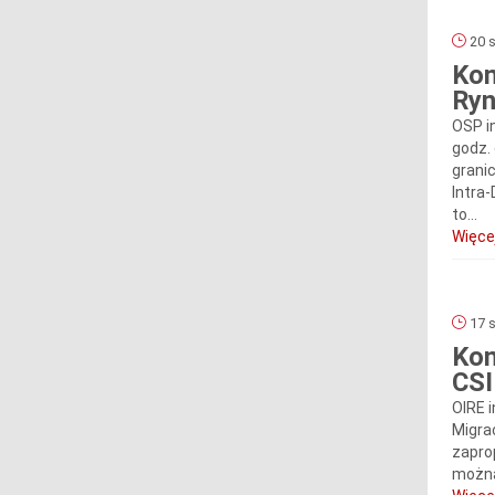
20 s
Kom
Ryn
OSP i
godz.
grani
Intra
to...
Więcej
17 s
Kom
CS
OIRE 
Migra
zapro
można