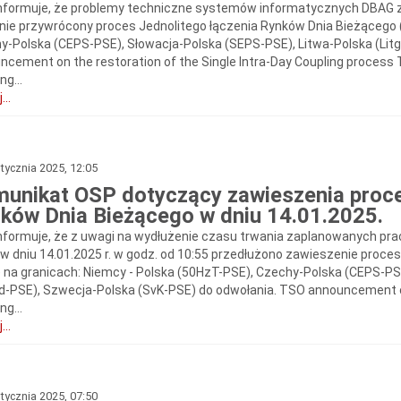
nformuje, że problemy techniczne systemów informatycznych DBAG zos
nie przywrócony proces Jednolitego łączenia Rynków Dnia Bieżącego (
y-Polska (CEPS-PSE), Słowacja-Polska (SEPS-PSE), Litwa-Polska (Lit
ncement on the restoration of the Single Intra-Day Coupling process 
ng...
...
tycznia 2025, 12:05
unikat OSP dotyczący zawieszenia proce
ków Dnia Bieżącego w dniu 14.01.2025.
nformuje, że z uwagi na wydłużenie czasu trwania zaplanowanych p
w dniu 14.01.2025 r. w godz. od 10:55 przedłużono zawieszenie proce
) na granicach: Niemcy - Polska (50HzT-PSE), Czechy-Polska (CEPS-PS
rid-PSE), Szwecja-Polska (SvK-PSE) do odwołania. TSO announcement on
ng...
...
tycznia 2025, 07:50