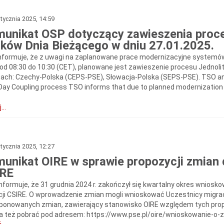
tycznia 2025, 14:59
unikat OSP dotyczący zawieszenia proce
ków Dnia Bieżącego w dniu 27.01.2025.
nformuje, że z uwagi na zaplanowane prace modernizacyjne systemów 
 od 08:30 do 10:30 (CET), planowane jest zawieszenie procesu Jednoli
cach: Czechy-Polska (CEPS-PSE), Słowacja-Polska (SEPS-PSE). TSO a
-Day Coupling process TSO informs that due to planned modernization
...
tycznia 2025, 12:27
unikat OIRE w sprawie propozycji zmian 
IRE
informuje, że 31 grudnia 2024 r. zakończył się kwartalny okres wnios
cji CSIRE. O wprowadzenie zmian mogli wnioskować Uczestnicy migracji
ponowanych zmian, zawierający stanowisko OIRE względem tych propozy
 też pobrać pod adresem: https://www.pse.pl/oire/wnioskowanie-o-zm