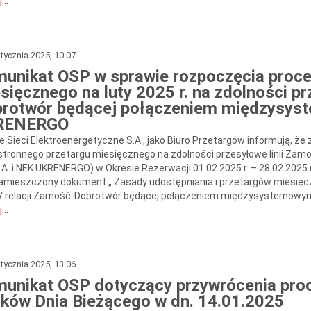
...
tycznia 2025, 10:07
unikat OSP w sprawie rozpoczęcia proce
sięcznego na luty 2025 r. na zdolności pr
rotwór będącej połączeniem międzysys
RENERGO
e Sieci Elektroenergetyczne S.A., jako Biuro Przetargów informują, że
stronnego przetargu miesięcznego na zdolności przesyłowe linii Z
.A. i NEK UKRENERGO) w Okresie Rezerwacji 01.02.2025 r. – 28.02.2025 r
zamieszczony dokument „ Zasady udostępniania i przetargów miesięczn
V relacji Zamość‑Dobrotwór będącej połączeniem międzysystemowym P
...
tycznia 2025, 13:06
unikat OSP dotyczący przywrócenia proc
ków Dnia Bieżącego w dn. 14.01.2025