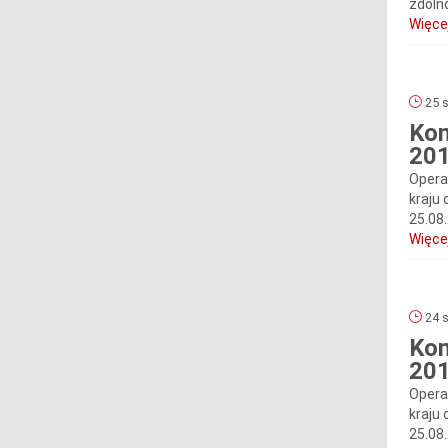
zdoln
Więcej
25 s
Kom
201
Opera
kraju 
25.08
Więcej
24 s
Kom
201
Opera
kraju 
25.08