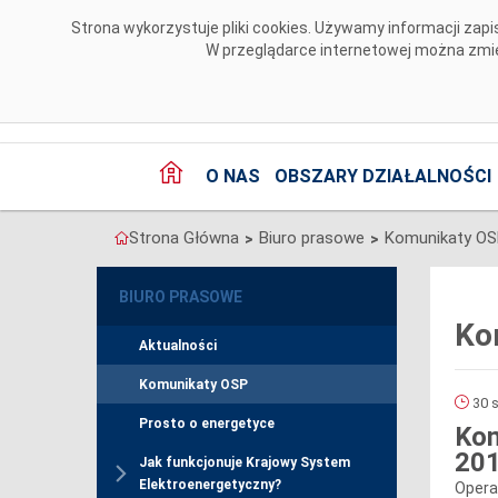
Przejdź do komentarzy
Strona wykorzystuje pliki cookies. Używamy informacji za
W przeglądarce internetowej można zmien
O NAS
OBSZARY DZIAŁALNOŚCI
Strona Główna
Biuro prasowe
Komunikaty O
>
>
BIURO PRASOWE
Ko
Aktualności
Komunikaty OSP
30 s
Prosto o energetyce
Kom
201
Jak funkcjonuje Krajowy System
Elektroenergetyczny?
Opera