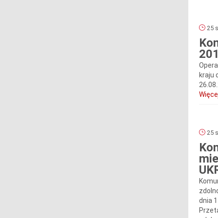
25 s
Kom
201
Opera
kraju 
26.08
Więcej
25 s
Kom
mie
UKR
Komun
zdoln
dnia 1
Przet