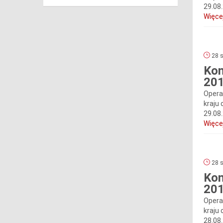
29.08
Więcej
28 s
Kom
201
Opera
kraju 
29.08
Więcej
28 s
Kom
201
Opera
kraju 
28.08