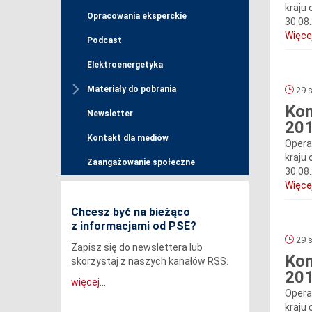
kraju 
Opracowania eksperckie
30.08
Więcej
Podcast
Elektroenergetyka
Materiały do pobrania
29 s
Kom
Newsletter
201
Kontakt dla mediów
Opera
kraju 
Zaangażowanie społeczne
30.08
Więcej
Chcesz być na bieżąco
z informacjami od PSE?
29 s
Zapisz się do newslettera lub
Kom
skorzystaj z naszych kanałów RSS.
201
więcej...
Opera
kraju 