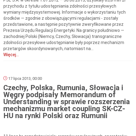
PSE S.A. w okresie 1.07.2012 — 30.06.2013, uzyskały 83,8 mln zł
przychodu z tytułu udostępniania zdolności przesyłowych
wymiany międzysystemowej. Informacje o wykorzystaniu tych
środków — zgodnie z obowiązującymi regulacjami - zostały
przedstawione, a następnie pozytywnie zweryfikowane przez
Prezesa Urzędu Regulacji Energetyki. Na granicy południowo —
zachodniej Polski (Niemcy, Czechy, Słowacja) transgraniczne
zdolności przesyłowe udostępnianie były poprzez mechanizm
przetargów skoordynowanych, natomiast na...
Więcej...
17 lipca 2013, 00:00
Czechy, Polska, Rumunia, Słowacja i
Węgry podpisały Memorandum of
Understanding w sprawie rozszerzenia
mechanizmu market coupling SK-CZ-
HU na rynki Polski oraz Rumunii