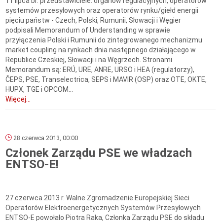
11 lipca br. przedstawiciele: organów regulacyjnych, operatorów
systemów przesyłowych oraz operatorów rynku/giełd energii
pięciu państw - Czech, Polski, Rumunii, Słowacji i Węgier
podpisali Memorandum of Understanding w sprawie
przyłączenia Polski i Rumunii do zintegrowanego mechanizmu
market coupling na rynkach dnia następnego działającego w
Republice Czeskiej, Słowacji i na Węgrzech. Stronami
Memorandum są: ERÚ, URE, ANRE, URSO i HEA (regulatorzy),
ČEPS, PSE, Transelectrica, SEPS i MAVIR (OSP) oraz OTE, OKTE,
HUPX, TGE i OPCOM...
Więcej...
28 czerwca 2013, 00:00
Członek Zarządu PSE we władzach
ENTSO-E!
27 czerwca 2013 r. Walne Zgromadzenie Europejskiej Sieci
Operatorów Elektroenergetycznych Systemów Przesyłowych
ENTSO-E powołało Piotra Raka, Członka Zarządu PSE do składu