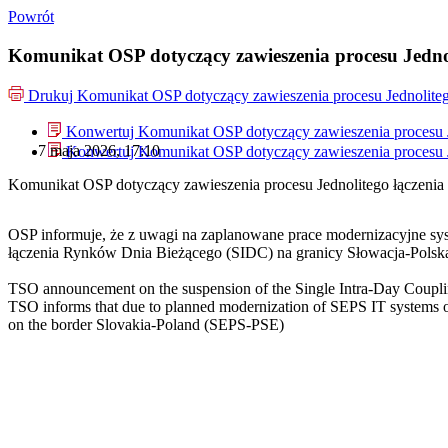
Powrót
Komunikat OSP dotyczący zawieszenia procesu Jedno
Drukuj
Komunikat OSP dotyczący zawieszenia procesu Jednolite
Konwertuj Komunikat OSP dotyczący zawieszenia procesu 
7 maja 2026, 17:10
Konwertuj Komunikat OSP dotyczący zawieszenia procesu 
Komunikat OSP dotyczący zawieszenia procesu Jednolitego łączeni
OSP informuje, że z uwagi na zaplanowane prace modernizacyjne sy
łączenia Rynków Dnia Bieżącego (SIDC) na granicy Słowacja-Pols
TSO announcement on the suspension of the Single Intra-Day Coupli
TSO informs that due to planned modernization of SEPS IT systems on
on the border Slovakia-Poland (SEPS-PSE)