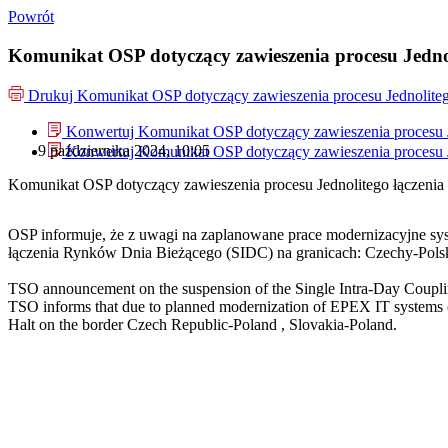
Powrót
Komunikat OSP dotyczący zawieszenia procesu Jedno
Drukuj
Komunikat OSP dotyczący zawieszenia procesu Jednolite
Konwertuj Komunikat OSP dotyczący zawieszenia procesu J
9 października 2024, 10:05
Konwertuj Komunikat OSP dotyczący zawieszenia procesu J
Komunikat OSP dotyczący zawieszenia procesu Jednolitego łączeni
OSP informuje, że z uwagi na zaplanowane prace modernizacyjne sy
łączenia Rynków Dnia Bieżącego (SIDC) na granicach: Czechy-Pol
TSO announcement on the suspension of the Single Intra-Day Coupli
TSO informs that due to planned modernization of EPEX IT systems on
Halt on the border Czech Republic-Poland , Slovakia-Poland.