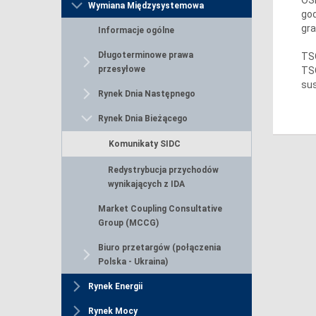
Wymiana Międzysystemowa
god
gra
Informacje ogólne
Długoterminowe prawa
TSO
przesyłowe
TSO
sus
Rynek Dnia Następnego
Rynek Dnia Bieżącego
Komunikaty SIDC
Redystrybucja przychodów
wynikających z IDA
Market Coupling Consultative
Group (MCCG)
Biuro przetargów (połączenia
Polska - Ukraina)
Rynek Energii
Rynek Mocy