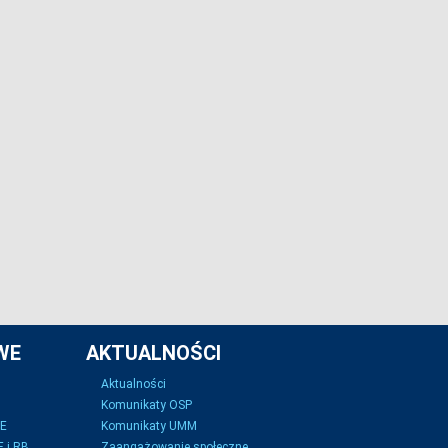
WE
AKTUALNOŚCI
Aktualności
Komunikaty OSP
SE
Komunikaty UMM
 i RB
Zaangażowanie społeczne