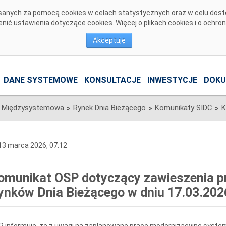
pisanych za pomocą cookies w celach statystycznych oraz w celu dos
ić ustawienia dotyczące cookies. Więcej o plikach cookies i o ochro
Akceptuję
DANE SYSTEMOWE
KONSULTACJE
INWESTYCJE
DOKU
 Międzysystemowa
Rynek Dnia Bieżącego
Komunikaty SIDC
>
>
>
3 marca 2026, 07:12
omunikat OSP dotyczący zawieszenia pr
ynków Dnia Bieżącego w dniu 17.03.2026
 informuje, że z uwagi na zaplanowane prace modernizacyjne system