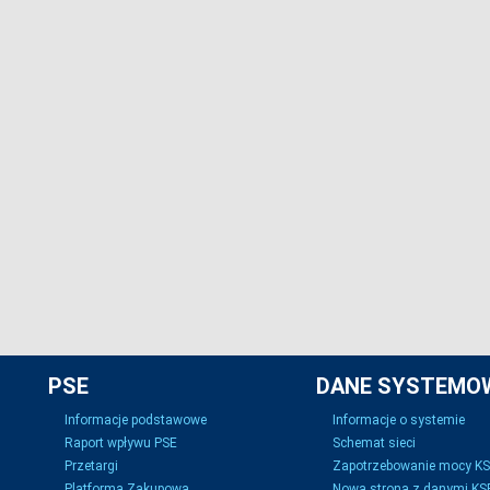
PSE
DANE SYSTEMO
Informacje podstawowe
Informacje o systemie
Raport wpływu PSE
Schemat sieci
Przetargi
Zapotrzebowanie mocy K
Platforma Zakupowa
Nowa strona z danymi KSE