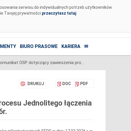
tosowania serwisu do indywidualnych potrzeb użytkowników.
nie Twojej prywatności
przeczytasz tutaj
.
MENTY
BIURO PRASOWE
KARIERA
✉
Komunikat OSP dotyczący zawieszenia procesu Jednolitego łączenia Rynków Dnia Bieżącego w dniu 17.03.2026r.
DRUKUJ
DOC
PDF
ocesu Jednolitego łączenia
r.
ów informatycznych SEPS w dniu 17.03.2026 r. w