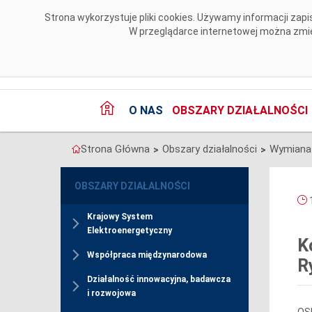
Przejdź do komentarzy
Strona wykorzystuje pliki cookies. Używamy informacji za
W przeglądarce internetowej można zmien
O NAS
OBSZARY DZIAŁALNOŚCI
Strona Główna
Obszary działalności
Wymiana
>
>
OBSZARY DZIAŁALNOŚCI
1
Krajowy System
Elektroenergetyczny
K
Współpraca międzynarodowa
R
Działalność innowacyjna, badawcza
i rozwojowa
OSP