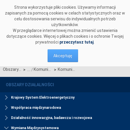
Przejdź do komentarzy
Strona wykorzystuje pliki cookies. Używamy informacji
zapisanych za pomocą cookies w celach statystycznych oraz w
celu dostosowania serwisu do indywidualnych potrzeb
użytkowników.
W przeglądarce internetowej można zmienić ustawienia
dotyczące cookies. Więcej o plikach cookies i o ochronie Twojej
prywatności
przeczytasz tutaj
.
Akceptuję
Obszary działalności
Komunikaty SIDC
Komunikat OSP dotyczący zawieszenia procesu Jednolitego łączenia Rynków Dnia Bieżącego w dniu 25.03.2026.
>
>
OBSZARY DZIAŁALNOŚCI
Krajowy System Elektroenergetyczny
Współpraca międzynarodowa
Działalność innowacyjna, badawcza i rozwojowa
Wymiana Międzysystemowa