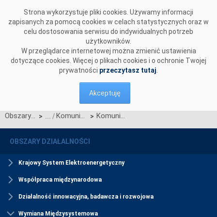
Przejdź do komentarzy
Strona wykorzystuje pliki cookies. Używamy informacji
zapisanych za pomocą cookies w celach statystycznych oraz w
celu dostosowania serwisu do indywidualnych potrzeb
użytkowników.
W przeglądarce internetowej można zmienić ustawienia
dotyczące cookies. Więcej o plikach cookies i o ochronie Twojej
prywatności
przeczytasz tutaj
.
Akceptuję
Obszary działalności
Komunikaty SIDC
Komunikat OSP dotyczący zawieszenia procesu Jednolitego łączenia Rynków Dnia Bieżącego w dniu 26.05.2026.
>
>
OBSZARY DZIAŁALNOŚCI
Krajowy System Elektroenergetyczny
Współpraca międzynarodowa
Działalność innowacyjna, badawcza i rozwojowa
Wymiana Międzysystemowa