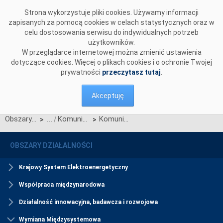
Przejdź do komentarzy
Strona wykorzystuje pliki cookies. Używamy informacji
zapisanych za pomocą cookies w celach statystycznych oraz w
celu dostosowania serwisu do indywidualnych potrzeb
użytkowników.
W przeglądarce internetowej można zmienić ustawienia
dotyczące cookies. Więcej o plikach cookies i o ochronie Twojej
prywatności
przeczytasz tutaj
.
Akceptuję
Obszary działalności
Komunikaty SIDC
Komunikat OSP dotyczący zawieszenia procesu Jednolitego łączenia Rynków Dnia Bieżącego w dniu 28.01.2026.
>
>
OBSZARY DZIAŁALNOŚCI
Krajowy System Elektroenergetyczny
Współpraca międzynarodowa
Działalność innowacyjna, badawcza i rozwojowa
Wymiana Międzysystemowa