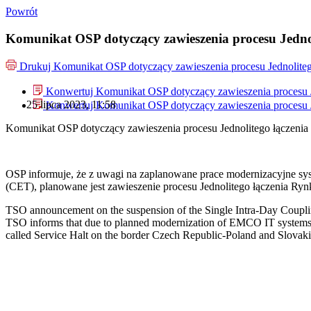
Powrót
Komunikat OSP dotyczący zawieszenia procesu Jedno
Drukuj
Komunikat OSP dotyczący zawieszenia procesu Jednolite
Konwertuj Komunikat OSP dotyczący zawieszenia procesu J
25 lipca 2023, 11:58
Konwertuj Komunikat OSP dotyczący zawieszenia procesu J
Komunikat OSP dotyczący zawieszenia procesu Jednolitego łączeni
OSP informuje, że z uwagi na zaplanowane prace modernizacyjne sy
(CET), planowane jest zawieszenie procesu Jednolitego łączenia 
TSO announcement on the suspension of the Single Intra-Day Coupli
TSO informs that due to planned modernization of EMCO IT systems o
called Service Halt on the border Czech Republic-Poland and Slovak