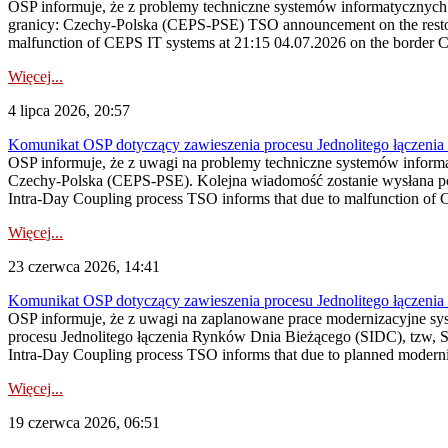
OSP informuje, że z problemy techniczne systemów informatycznych
granicy: Czechy-Polska (CEPS-PSE) TSO announcement on the restora
malfunction of CEPS IT systems at 21:15 04.07.2026 on the border 
Więcej...
4 lipca 2026, 20:57
Komunikat OSP dotyczący zawieszenia procesu Jednolitego łączeni
OSP informuje, że z uwagi na problemy techniczne systemów inform
Czechy-Polska (CEPS-PSE). Kolejna wiadomość zostanie wysłana po
Intra-Day Coupling process TSO informs that due to malfunction of 
Więcej...
23 czerwca 2026, 14:41
Komunikat OSP dotyczący zawieszenia procesu Jednolitego łączeni
OSP informuje, że z uwagi na zaplanowane prace modernizacyjne s
procesu Jednolitego łączenia Rynków Dnia Bieżącego (SIDC), tzw, 
Intra-Day Coupling process TSO informs that due to planned modern
Więcej...
19 czerwca 2026, 06:51