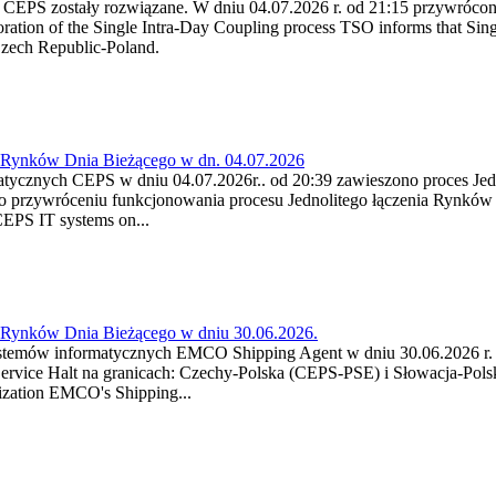
 CEPS zostały rozwiązane. W dniu 04.07.2026 r. od 21:15 przywróco
tion of the Single Intra-Day Coupling process TSO informs that Singl
Czech Republic-Poland.
a Rynków Dnia Bieżącego w dn. 04.07.2026
atycznych CEPS w dniu 04.07.2026r.. od 20:39 zawieszono proces Je
 przywróceniu funkcjonowania procesu Jednolitego łączenia Rynków 
CEPS IT systems on...
a Rynków Dnia Bieżącego w dniu 30.06.2026.
ystemów informatycznych EMCO Shipping Agent w dniu 30.06.2026 r. w
Service Halt na granicach: Czechy-Polska (CEPS-PSE) i Słowacja-Pol
ization EMCO's Shipping...