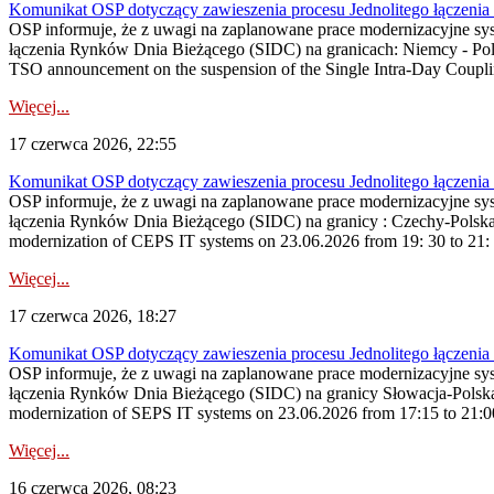
Komunikat OSP dotyczący zawieszenia procesu Jednolitego łączeni
OSP informuje, że z uwagi na zaplanowane prace modernizacyjne sy
łączenia Rynków Dnia Bieżącego (SIDC) na granicach: Niemcy - Po
TSO announcement on the suspension of the Single Intra-Day Couplin
Więcej...
17 czerwca 2026, 22:55
Komunikat OSP dotyczący zawieszenia procesu Jednolitego łączeni
OSP informuje, że z uwagi na zaplanowane prace modernizacyjne sy
łączenia Rynków Dnia Bieżącego (SIDC) na granicy : Czechy-Polska
modernization of CEPS IT systems on 23.06.2026 from 19: 30 to 21: 30
Więcej...
17 czerwca 2026, 18:27
Komunikat OSP dotyczący zawieszenia procesu Jednolitego łączeni
OSP informuje, że z uwagi na zaplanowane prace modernizacyjne sy
łączenia Rynków Dnia Bieżącego (SIDC) na granicy Słowacja-Polska
modernization of SEPS IT systems on 23.06.2026 from 17:15 to 21:00, 
Więcej...
16 czerwca 2026, 08:23