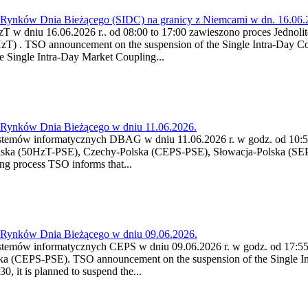
a Rynków Dnia Bieżącego (SIDC) na granicy z Niemcami w dn. 16.06
HzT w dniu 16.06.2026 r.. od 08:00 to 17:00 zawieszono proces Jedno
) . TSO announcement on the suspension of the Single Intra-Day Coup
 Single Intra-Day Market Coupling...
a Rynków Dnia Bieżącego w dniu 11.06.2026.
stemów informatycznych DBAG w dniu 11.06.2026 r. w godz. od 10:55
lska (50HzT-PSE), Czechy-Polska (CEPS-PSE), Słowacja-Polska (SEP
g process TSO informs that...
a Rynków Dnia Bieżącego w dniu 09.06.2026.
stemów informatycznych CEPS w dniu 09.06.2026 r. w godz. od 17:55 
a (CEPS-PSE). TSO announcement on the suspension of the Single Int
, it is planned to suspend the...