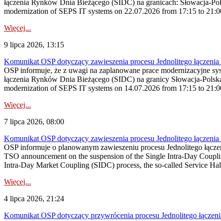
łączenia Rynków Dnia Bieżącego (SIDC) na granicach: Słowacja-Pol
modernization of SEPS IT systems on 22.07.2026 from 17:15 to 21:00, 
Więcej...
9 lipca 2026, 13:15
Komunikat OSP dotyczący zawieszenia procesu Jednolitego łączeni
OSP informuje, że z uwagi na zaplanowane prace modernizacyjne sy
łączenia Rynków Dnia Bieżącego (SIDC) na granicy Słowacja-Polska
modernization of SEPS IT systems on 14.07.2026 from 17:15 to 21:00 
Więcej...
7 lipca 2026, 08:00
Komunikat OSP dotyczący zawieszenia procesu Jednolitego łączeni
OSP informuje o planowanym zawieszeniu procesu Jednolitego łącz
TSO announcement on the suspension of the Single Intra-Day Couplin
Intra-Day Market Coupling (SIDC) process, the so-called Service Halt
Więcej...
4 lipca 2026, 21:24
Komunikat OSP dotyczący przywrócenia procesu Jednolitego łączen