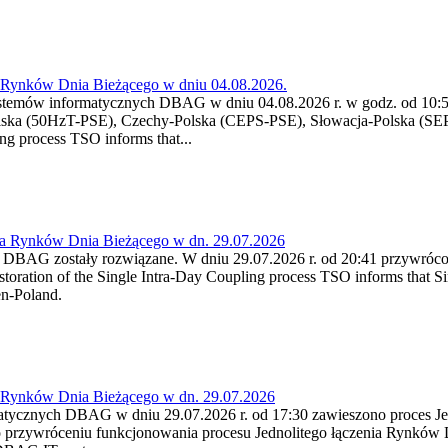
a Rynków Dnia Bieżącego w dniu 04.08.2026.
stemów informatycznych DBAG w dniu 04.08.2026 r. w godz. od 10:55
lska (50HzT-PSE), Czechy-Polska (CEPS-PSE), Słowacja-Polska (SEP
g process TSO informs that...
ia Rynków Dnia Bieżącego w dn. 29.07.2026
h DBAG zostały rozwiązane. W dniu 29.07.2026 r. od 20:41 przywróco
ration of the Single Intra-Day Coupling process TSO informs that Si
en-Poland.
a Rynków Dnia Bieżącego w dn. 29.07.2026
atycznych DBAG w dniu 29.07.2026 r. od 17:30 zawieszono proces Je
przywróceniu funkcjonowania procesu Jednolitego łączenia Rynków D