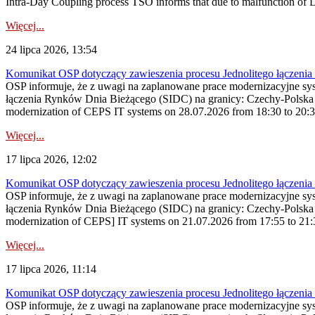
Intra-Day Coupling process TSO informs that due to malfunction of
Więcej...
24 lipca 2026, 13:54
Komunikat OSP dotyczący zawieszenia procesu Jednolitego łączeni
OSP informuje, że z uwagi na zaplanowane prace modernizacyjne sy
łączenia Rynków Dnia Bieżącego (SIDC) na granicy: Czechy-Polska 
modernization of CEPS IT systems on 28.07.2026 from 18:30 to 20:30, 
Więcej...
17 lipca 2026, 12:02
Komunikat OSP dotyczący zawieszenia procesu Jednolitego łączeni
OSP informuje, że z uwagi na zaplanowane prace modernizacyjne sy
łączenia Rynków Dnia Bieżącego (SIDC) na granicy: Czechy-Polska 
modernization of CEPS] IT systems on 21.07.2026 from 17:55 to 21:30,
Więcej...
17 lipca 2026, 11:14
Komunikat OSP dotyczący zawieszenia procesu Jednolitego łączeni
OSP informuje, że z uwagi na zaplanowane prace modernizacyjne sy