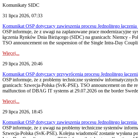
Komunikaty SIDC
31 lipca 2026, 07:33
Komunikat OSP dotyczący zawieszenia procesu Jednolitego łączeni
OSP informuje, że z uwagi na zaplanowane prace modernizacyjne sy
łączenia Rynków Dnia Bieżącego (SIDC) na granicach: Niemcy - Po
TSO announcement on the suspension of the Single Intra-Day Couplin
Więcej...
29 lipca 2026, 20:46
Komunikat OSP dotyczący przywrócenia procesu Jednolitego łączen
OSP informuje, że z problemy techniczne systemów informatycznyc
granicach: Szwecja-Polska (SvK-PSE). TSO announcement on the resto
malfunction of DBAG IT systems at 29.07.2026 on the border Swed
Więcej...
29 lipca 2026, 18:45
Komunikat OSP dotyczący zawieszenia procesu Jednolitego łączeni
OSP informuje, że z uwagi na problemy techniczne systemów inform
Szwecja-Polska (SvK-PSE). Kolejna wiadomość zostanie wysłana po 