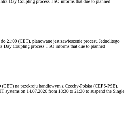
ntra-Day Coupling process TSO informs that due to planned
do 21:00 (CET), planowane jest zawieszenie procesu Jednolitego
a-Day Coupling process TSO informs that due to planned
:30 (CET) na przekroju handlowym z Czechy-Polska (CEPS-PSE).
T systems on 14.07.2026 from 18:30 to 21:30 to suspend the Single