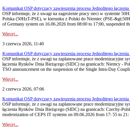
Komunikat OSP dotyczący zawieszenia procesu Jednolitego łączeni
OSP informuje, że z uwagi na zagrożenie pracy sieci w systemie 50
Polska (50HzT-PSE), w kierunku z Polski do Niemiec (PSE-&gt;50HzT
of Germany system on 16.06.2026 from 08:00 to 17:00, suspended the
Więcej...
3 czerwca 2026, 11:40
Komunikat OSP dotyczący zawieszenia procesu Jednolitego łączeni
OSP informuje, że z uwagi na zaplanowane prace modernizacyjne sy
łączenia Rynków Dnia Bieżącego (SIDC) na granicach: Niemcy - Po
TSO announcement on the suspension of the Single Intra-Day Couplin
Więcej...
2 czerwca 2026, 07:06
Komunikat OSP dotyczący zawieszenia procesu Jednolitego łączeni
OSP informuje, że z uwagi na zaplanowane prace modernizacyjne sy
łączenia Rynków Dnia Bieżącego (SIDC) na granicach: Czechy-Polsk
modernization of CEPS IT systems on 09.06.2026 from 17: 55 to 21: 30
Więcej...