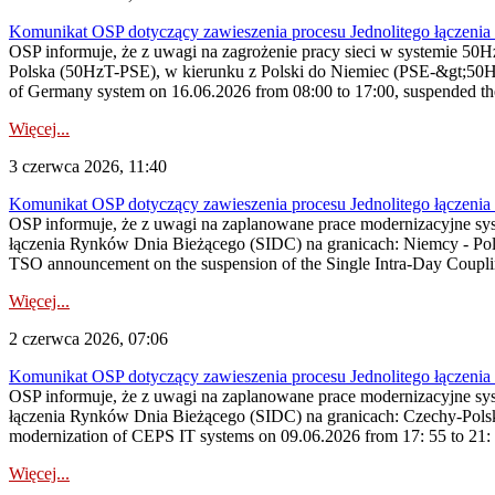
Komunikat OSP dotyczący zawieszenia procesu Jednolitego łączeni
OSP informuje, że z uwagi na zagrożenie pracy sieci w systemie 50
Polska (50HzT-PSE), w kierunku z Polski do Niemiec (PSE-&gt;50HzT
of Germany system on 16.06.2026 from 08:00 to 17:00, suspended the
Więcej...
3 czerwca 2026, 11:40
Komunikat OSP dotyczący zawieszenia procesu Jednolitego łączeni
OSP informuje, że z uwagi na zaplanowane prace modernizacyjne sy
łączenia Rynków Dnia Bieżącego (SIDC) na granicach: Niemcy - Po
TSO announcement on the suspension of the Single Intra-Day Couplin
Więcej...
2 czerwca 2026, 07:06
Komunikat OSP dotyczący zawieszenia procesu Jednolitego łączeni
OSP informuje, że z uwagi na zaplanowane prace modernizacyjne sy
łączenia Rynków Dnia Bieżącego (SIDC) na granicach: Czechy-Polsk
modernization of CEPS IT systems on 09.06.2026 from 17: 55 to 21: 30
Więcej...