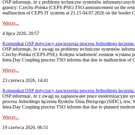
OSP informuje, że z problemy techniczne systemów informatycznych
granicy: Czechy-Polska (CEPS-PSE) TSO announcement on the restora
malfunction of CEPS IT systems at 21:15 04.07.2026 on the border 
Więcej...
4 lipca 2026, 20:57
Komunikat OSP dotyczący zawieszenia procesu Jednolitego łączeni
OSP informuje, że z uwagi na problemy techniczne systemów inform
Czechy-Polska (CEPS-PSE). Kolejna wiadomość zostanie wysłana po
Intra-Day Coupling process TSO informs that due to malfunction of 
Więcej...
23 czerwca 2026, 14:41
Komunikat OSP dotyczący zawieszenia procesu Jednolitego łączeni
OSP informuje, że z uwagi na zaplanowane prace modernizacyjne s
procesu Jednolitego łączenia Rynków Dnia Bieżącego (SIDC), tzw, 
Intra-Day Coupling process TSO informs that due to planned modern
Więcej...
19 czerwca 2026, 06:51