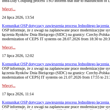
Intra-Day Coupling process TSO informs that due to malfunction of
Więcej...
24 lipca 2026, 13:54
Komunikat OSP dotyczący zawieszenia procesu Jednolitego łączeni
OSP informuje, że z uwagi na zaplanowane prace modernizacyjne sy
łączenia Rynków Dnia Bieżącego (SIDC) na granicy: Czechy-Polska 
modernization of CEPS IT systems on 28.07.2026 from 18:30 to 20:30, 
Więcej...
17 lipca 2026, 12:02
Komunikat OSP dotyczący zawieszenia procesu Jednolitego łączeni
OSP informuje, że z uwagi na zaplanowane prace modernizacyjne sy
łączenia Rynków Dnia Bieżącego (SIDC) na granicy: Czechy-Polska 
modernization of CEPS] IT systems on 21.07.2026 from 17:55 to 21:30,
Więcej...
17 lipca 2026, 11:14
Komunikat OSP dotyczący zawieszenia procesu Jednolitego łączeni
OSP informuje, że z uwagi na zaplanowane prace modernizacyjne sy