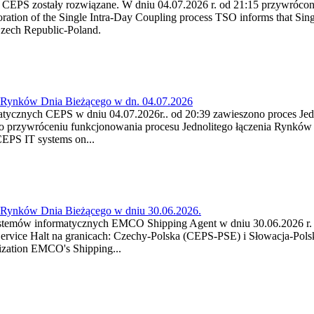
 CEPS zostały rozwiązane. W dniu 04.07.2026 r. od 21:15 przywróco
tion of the Single Intra-Day Coupling process TSO informs that Singl
Czech Republic-Poland.
a Rynków Dnia Bieżącego w dn. 04.07.2026
atycznych CEPS w dniu 04.07.2026r.. od 20:39 zawieszono proces Je
 przywróceniu funkcjonowania procesu Jednolitego łączenia Rynków 
CEPS IT systems on...
a Rynków Dnia Bieżącego w dniu 30.06.2026.
ystemów informatycznych EMCO Shipping Agent w dniu 30.06.2026 r. w
Service Halt na granicach: Czechy-Polska (CEPS-PSE) i Słowacja-Pol
ization EMCO's Shipping...