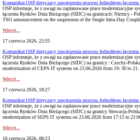
Komunikat OSP dotyczący zawieszenia procesu Jednolitego łączeni
OSP informuje, że z uwagi na zaplanowane prace modernizacyjne sy
łączenia Rynków Dnia Bieżącego (SIDC) na granicach: Niemcy - Po
TSO announcement on the suspension of the Single Intra-Day Couplin
Więcej...
17 czerwca 2026, 22:55
Komunikat OSP dotyczący zawieszenia procesu Jednolitego łączeni
OSP informuje, że z uwagi na zaplanowane prace modernizacyjne sy
łączenia Rynków Dnia Bieżącego (SIDC) na granicy : Czechy-Polska
modernization of CEPS IT systems on 23.06.2026 from 19: 30 to 21: 30
Więcej...
17 czerwca 2026, 18:27
Komunikat OSP dotyczący zawieszenia procesu Jednolitego łączeni
OSP informuje, że z uwagi na zaplanowane prace modernizacyjne sy
łączenia Rynków Dnia Bieżącego (SIDC) na granicy Słowacja-Polska
modernization of SEPS IT systems on 23.06.2026 from 17:15 to 21:00, 
Więcej...
16 czerwca 2026, 08:23