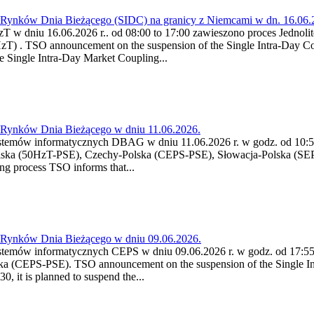
a Rynków Dnia Bieżącego (SIDC) na granicy z Niemcami w dn. 16.06
HzT w dniu 16.06.2026 r.. od 08:00 to 17:00 zawieszono proces Jedno
) . TSO announcement on the suspension of the Single Intra-Day Coup
 Single Intra-Day Market Coupling...
a Rynków Dnia Bieżącego w dniu 11.06.2026.
stemów informatycznych DBAG w dniu 11.06.2026 r. w godz. od 10:55
lska (50HzT-PSE), Czechy-Polska (CEPS-PSE), Słowacja-Polska (SEP
g process TSO informs that...
a Rynków Dnia Bieżącego w dniu 09.06.2026.
stemów informatycznych CEPS w dniu 09.06.2026 r. w godz. od 17:55 
a (CEPS-PSE). TSO announcement on the suspension of the Single Int
, it is planned to suspend the...