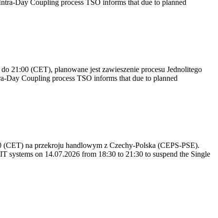
ntra-Day Coupling process TSO informs that due to planned
do 21:00 (CET), planowane jest zawieszenie procesu Jednolitego
a-Day Coupling process TSO informs that due to planned
:30 (CET) na przekroju handlowym z Czechy-Polska (CEPS-PSE).
T systems on 14.07.2026 from 18:30 to 21:30 to suspend the Single