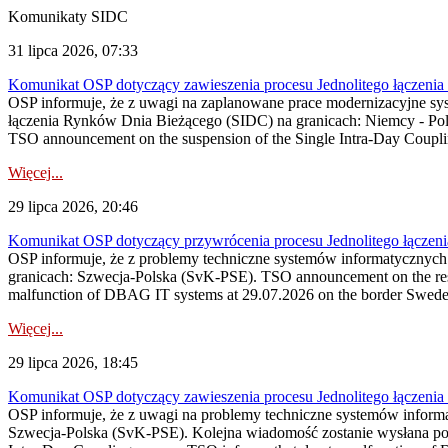
Komunikaty SIDC
31 lipca 2026, 07:33
Komunikat OSP dotyczący zawieszenia procesu Jednolitego łączeni
OSP informuje, że z uwagi na zaplanowane prace modernizacyjne sy
łączenia Rynków Dnia Bieżącego (SIDC) na granicach: Niemcy - Po
TSO announcement on the suspension of the Single Intra-Day Couplin
Więcej...
29 lipca 2026, 20:46
Komunikat OSP dotyczący przywrócenia procesu Jednolitego łączen
OSP informuje, że z problemy techniczne systemów informatycznyc
granicach: Szwecja-Polska (SvK-PSE). TSO announcement on the resto
malfunction of DBAG IT systems at 29.07.2026 on the border Swed
Więcej...
29 lipca 2026, 18:45
Komunikat OSP dotyczący zawieszenia procesu Jednolitego łączeni
OSP informuje, że z uwagi na problemy techniczne systemów inform
Szwecja-Polska (SvK-PSE). Kolejna wiadomość zostanie wysłana po 