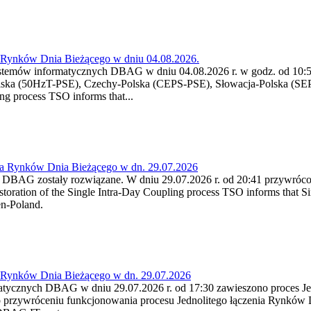
a Rynków Dnia Bieżącego w dniu 04.08.2026.
stemów informatycznych DBAG w dniu 04.08.2026 r. w godz. od 10:55
lska (50HzT-PSE), Czechy-Polska (CEPS-PSE), Słowacja-Polska (SEP
g process TSO informs that...
ia Rynków Dnia Bieżącego w dn. 29.07.2026
h DBAG zostały rozwiązane. W dniu 29.07.2026 r. od 20:41 przywróco
ration of the Single Intra-Day Coupling process TSO informs that Si
en-Poland.
a Rynków Dnia Bieżącego w dn. 29.07.2026
atycznych DBAG w dniu 29.07.2026 r. od 17:30 zawieszono proces Je
przywróceniu funkcjonowania procesu Jednolitego łączenia Rynków D