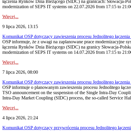
łączenia Rynków Dnia Bieżącego (SIDC) na granicach: Słowacja-Pol
modernization of SEPS IT systems on 22.07.2026 from 17:15 to 21:00, 
Więcej...
9 lipca 2026, 13:15
Komunikat OSP dotyczący zawieszenia procesu Jednolitego łączeni
OSP informuje, że z uwagi na zaplanowane prace modernizacyjne sy
łączenia Rynków Dnia Bieżącego (SIDC) na granicy Słowacja-Polska
modernization of SEPS IT systems on 14.07.2026 from 17:15 to 21:00 
Więcej...
7 lipca 2026, 08:00
Komunikat OSP dotyczący zawieszenia procesu Jednolitego łączeni
OSP informuje o planowanym zawieszeniu procesu Jednolitego łącz
TSO announcement on the suspension of the Single Intra-Day Couplin
Intra-Day Market Coupling (SIDC) process, the so-called Service Halt
Więcej...
4 lipca 2026, 21:24
Komunikat OSP dotyczący przywrócenia procesu Jednolitego łączen