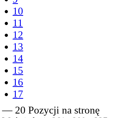
10
11
12
13
14
15
16
17
— 20 Pozycji na stronę