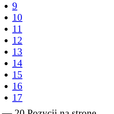
9
10
11
12
13
14
15
16
17
— 20 Pozycji na stronę