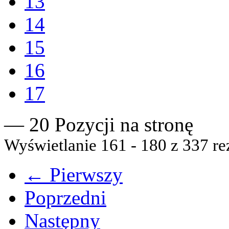
13
14
15
16
17
— 20 Pozycji na stronę
Wyświetlanie 161 - 180 z 337 re
← Pierwszy
Poprzedni
Następny