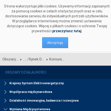
Przejdź do komentarzy
Strona wykorzystuje pliki cookies. Używamy informacji zapisanych
za pomocą cookies w celach statystycznych oraz w celu
dostosowania serwisu do indywidualnych potrzeb użytkowników.
W przeglądarce internetowej można zmienić ustawienia
dotyczące cookies. Więcej o plikach cookies i o ochronie Twojej
prywatności
przeczytasz tutaj
.
Akceptuję
Obszary działalności
Rynek Dnia Bieżącego
Komunikaty SIDC
>
>
OBSZARY DZIAŁALNOŚCI
Krajowy System Elektroenergetyczny
Współpraca międzynarodowa
Działalność innowacyjna, badawcza i rozwojowa
Wymiana Międzysystemowa