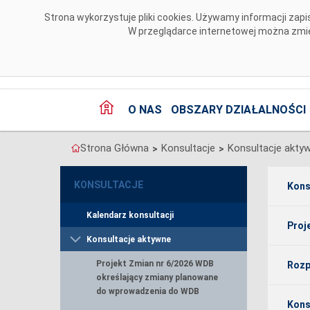
Przejdź do komentarzy
Strona wykorzystuje pliki cookies. Używamy informacji za
W przeglądarce internetowej można zmien
O NAS
OBSZARY DZIAŁALNOŚCI
Strona Główna
Konsultacje
Konsultacje akty
>
>
KONSULTACJE
Kons
Kalendarz konsultacji
Proj
Konsultacje aktywne
Projekt Zmian nr 6/2026 WDB
Rozp
określający zmiany planowane
do wprowadzenia do WDB
Kons