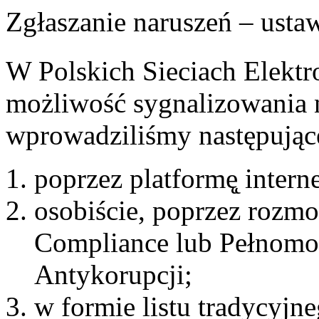
Zgłaszanie naruszeń – usta
W Polskich Sieciach Elektr
możliwość sygnalizowania 
wprowadziliśmy następujące
poprzez platformę̨ inte
osobiście, poprzez rozm
Compliance lub Pełnomo
Antykorupcji;
w formie listu tradycyjn