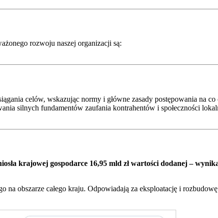
żonego rozwoju naszej organizacji są:
ągania celów, wskazując normy i główne zasady postępowania na co 
dowania silnych fundamentów zaufania kontrahentów i społeczności loka
yniosła krajowej gospodarce 16,95 mld zł wartości dodanej – wyn
o na obszarze całego kraju. Odpowiadają za eksploatację i rozbudowę 