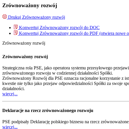
Zrównoważony rozwój
Drukuj
Zrównoważony rozwój
Konwertuj Zrównoważony rozwój do
DOC
Konwertuj Zrównoważony rozwój do
PDF
(otwiera nowe 
Zrównoważony rozwój
Zrównoważony rozwój
Strategiczna rola PSE, jako operatora systemu przesyłowego przejaw
zrównoważonego rozwoju w codziennej działalności Spółki.
Zrównoważony Rozwój dla PSE oznacza racjonalne korzystanie z istni
kwestie nie tylko jako przejaw odpowiedzialności Spółki za swoje s
działalności.
więcej...
Deklaracje na rzecz zrównoważonego rozwoju
PSE podpisały Deklarację polskiego biznesu na rzecz zrównoważone
więcej...