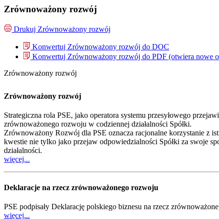
Zrównoważony rozwój
Drukuj
Zrównoważony rozwój
Konwertuj Zrównoważony rozwój do
DOC
Konwertuj Zrównoważony rozwój do
PDF
(otwiera nowe 
Zrównoważony rozwój
Zrównoważony rozwój
Strategiczna rola PSE, jako operatora systemu przesyłowego przejaw
zrównoważonego rozwoju w codziennej działalności Spółki.
Zrównoważony Rozwój dla PSE oznacza racjonalne korzystanie z istni
kwestie nie tylko jako przejaw odpowiedzialności Spółki za swoje s
działalności.
więcej...
Deklaracje na rzecz zrównoważonego rozwoju
PSE podpisały Deklarację polskiego biznesu na rzecz zrównoważone
więcej...