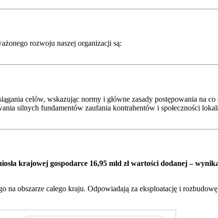
żonego rozwoju naszej organizacji są:
ągania celów, wskazując normy i główne zasady postępowania na co 
dowania silnych fundamentów zaufania kontrahentów i społeczności loka
yniosła krajowej gospodarce 16,95 mld zł wartości dodanej – wyn
o na obszarze całego kraju. Odpowiadają za eksploatację i rozbudowę 