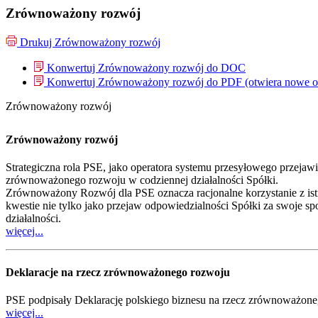
Zrównoważony rozwój
Drukuj
Zrównoważony rozwój
Konwertuj Zrównoważony rozwój do
DOC
Konwertuj Zrównoważony rozwój do
PDF
(otwiera nowe 
Zrównoważony rozwój
Zrównoważony rozwój
Strategiczna rola PSE, jako operatora systemu przesyłowego przejaw
zrównoważonego rozwoju w codziennej działalności Spółki.
Zrównoważony Rozwój dla PSE oznacza racjonalne korzystanie z istni
kwestie nie tylko jako przejaw odpowiedzialności Spółki za swoje s
działalności.
więcej...
Deklaracje na rzecz zrównoważonego rozwoju
PSE podpisały Deklarację polskiego biznesu na rzecz zrównoważone
więcej...