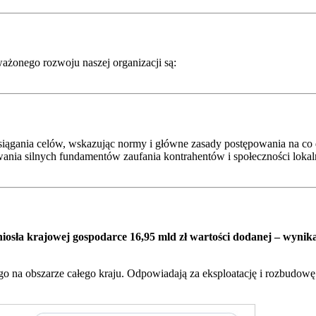
żonego rozwoju naszej organizacji są:
ągania celów, wskazując normy i główne zasady postępowania na co 
dowania silnych fundamentów zaufania kontrahentów i społeczności loka
yniosła krajowej gospodarce 16,95 mld zł wartości dodanej – wyn
o na obszarze całego kraju. Odpowiadają za eksploatację i rozbudowę 