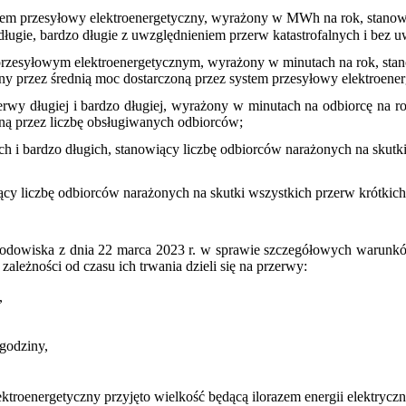
system przesyłowy elektroenergetyczny, wyrażony w MWh na rok, stano
 długie, bardzo długie z uwzględnieniem przerw katastrofalnych i bez 
rzesyłowym elektroenergetycznym, wyrażony w minutach na rok, stanow
ny przez średnią moc dostarczoną przez system przesyłowy elektroen
rwy długiej i bardzo długiej, wyrażony w minutach na odbiorcę na ro
oną przez liczbę obsługiwanych odbiorców;
ch i bardzo długich, stanowiący liczbę odbiorców narażonych na skutk
iący liczbę odbiorców narażonych na skutki wszystkich przerw krótkic
 Środowiska z dnia 22 marca 2023 r. w sprawie szczegółowych warunkó
zależności od czasu ich trwania dzieli się na przerwy:
,
 godziny,
ektroenergetyczny przyjęto wielkość będącą ilorazem energii elektrycz