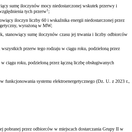
wiący sumę iloczynów mocy niedostarczonej wskutek przerwy i
1
uwzględnienia tych przerw
;
iący iloczyn liczby 60 i wskaźnika energii niedostarczonej przez
ergetyczny, wyrażoną w MW;
k, stanowiący sumę iloczynów czasu jej trwania i liczby odbiorców
i wszystkich przerw tego rodzaju w ciągu roku, podzieloną przez
h w ciągu roku, podzieloną przez łączną liczbę obsługiwanych
w funkcjonowania systemu elektroenergetycznego (Dz. U. z 2023 r.,
nej pobranej przez odbiorców w miejscach dostarczania Grupy II w