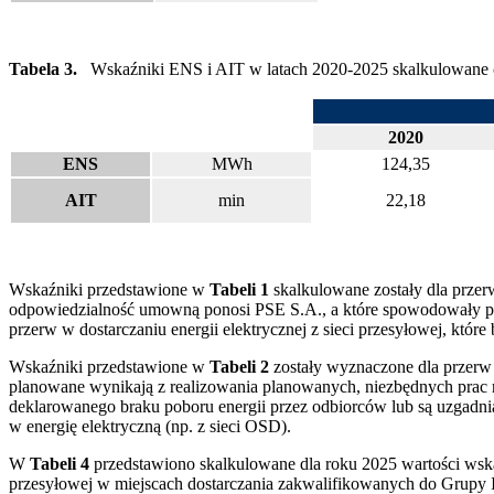
Tabela 3.
Wskaźniki ENS i AIT w latach 2020-2025 skalkulowane
2020
ENS
MWh
124,35
AIT
min
22,18
Wskaźniki przedstawione w
Tabeli 1
skalkulowane zostały dla przer
odpowiedzialność umowną ponosi PSE S.A., a które spowodowały prz
przerw w dostarczaniu energii elektrycznej z sieci przesyłowej, któ
Wskaźniki przedstawione w
Tabeli 2
zostały wyznaczone dla przerw 
planowane wynikają z realizowania planowanych, niezbędnych prac r
deklarowanego braku poboru energii przez odbiorców lub są uzgadni
w energię elektryczną (np. z sieci OSD).
W
Tabeli 4
przedstawiono skalkulowane dla roku 2025 wartości wska
przesyłowej w miejscach dostarczania zakwalifikowanych do Grupy 