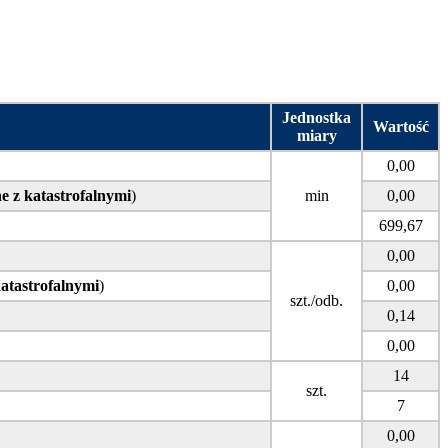
Jednostka
Wartość
miary
0,00
e z katastrofalnymi
)
min
0,00
699,67
0,00
atastrofalnymi
)
0,00
szt./odb.
0,14
0,00
14
szt.
7
0,00