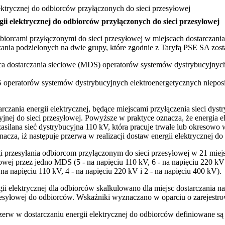
ektrycznej do odbiorców przyłączonych do sieci przesyłowej
ii elektrycznej do odbiorców przyłączonych do sieci przesyłowej
dbiorcami przyłączonymi do sieci przesyłowej w miejscach dostarczan
ania podzielonych na dwie grupy, które zgodnie z Taryfą PSE SA zost
iejsca dostarczania sieciowe (MDS) operatorów systemów dystrybucyjn
 MDS operatorów systemów dystrybucyjnych elektroenergetycznych niep
zania energii elektrycznej, będące miejscami przyłączenia sieci dyst
ucyjnej do sieci przesyłowej. Powyższe w praktyce oznacza, że energi
 zasilana sieć dystrybucyjna 110 kV, która pracuje trwale lub okreso
acza, iż następuje przerwa w realizacji dostaw energii elektrycznej d
i przesyłania odbiorcom przyłączonym do sieci przesyłowej w 21 miejs
owej przez jedno MDS (5 - na napięciu 110 kV, 6 - na napięciu 220 kV 
a napięciu 110 kV, 4 - na napięciu 220 kV i 2 - na napięciu 400 kV).
gii elektrycznej dla odbiorców skalkulowano dla miejsc dostarczania 
 przesyłowej do odbiorców. Wskaźniki wyznaczano w oparciu o zarejest
erw w dostarczaniu energii elektrycznej do odbiorców definiowane są