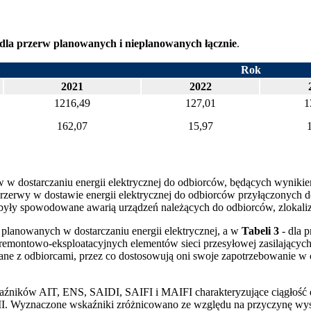
dla przerw planowanych i nieplanowanych łącznie
.
Rok
2021
2022
1216,49
127,01
1
162,07
15,97
w w dostarczaniu energii elektrycznej do odbiorców, będących wyniki
erwy w dostawie energii elektrycznej do odbiorców przyłączonych do
re były spowodowane awarią urządzeń należących do odbiorców, zlokali
planowanych w dostarczaniu energii elektrycznej, a w
Tabeli 3
- dla 
emontowo-eksploatacyjnych elementów sieci przesyłowej zasilających
ane z odbiorcami, przez co dostosowują oni swoje zapotrzebowanie w 
źników AIT, ENS, SAIDI, SAIFI i MAIFI charakteryzujące ciągłość dos
II. Wyznaczone wskaźniki zróżnicowano ze względu na przyczynę wyst