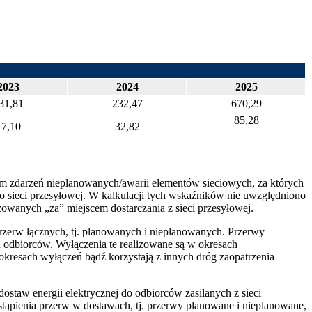
2023
2024
2025
31,81
232,47
670,29
85,28
17,10
32,82
em zdarzeń nieplanowanych/awarii elementów sieciowych, za których
 sieci przesyłowej. W kalkulacji tych wskaźników nie uwzględniono
zowanych „za” miejscem dostarczania z sieci przesyłowej.
przerw łącznych, tj. planowanych i nieplanowanych. Przerwy
 odbiorców. Wyłączenia te realizowane są w okresach
okresach wyłączeń bądź korzystają z innych dróg zaopatrzenia
taw energii elektrycznej do odbiorców zasilanych z sieci
ąpienia przerw w dostawach, tj. przerwy planowane i nieplanowane,