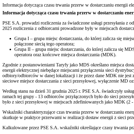
Informacja dotycząca czasu trwania przerw w dostarczaniu energii el
Informacja dotycząca czasu trwania przerw w dostarczaniu energ
PSE S.A. prowadzi rozliczenia za świadczone usługi przesyłania z o
2025 rozliczenia z odbiorcami prowadzone były w miejscach dostarcz
Grupa I – grupa miejsc dostarczania, do której zalicza się m
połączone siecią tego operatora;
Grupa II – grupa miejsc dostarczania, do której zalicza się
operatora oraz końcowe miejsca dostarczania (MDK).
Zgodnie z postanowieniami Taryfy jako MDS określano miejsca dostarc
energii elektrycznej niebędące miejscami przyłączenia sieci dystryb
odbiory/odbiorców w danej lokalizacji i że przez dane MDK nie jest
sieciowe miejsce dostarczania z sieci przesyłowej, wyłączenie MD ozn
Według stanu na dzień 31 grudnia 2025 r. PSE S.A. świadczyły usług
ramach tej grupy - 13 odbiorców przyłączonych było do sieci przesył
było z sieci przesyłowej w miejscach zdefiniowanych jako MDK (2 - n
Wskaźniki charakteryzujące czas trwania przerw w dostarczaniu ener
skutkuje w praktyce przerwami w realizacji dostaw energii z sieci
Kalkulowane przez PSE S.A. wskaźniki określające czasy trwania prz