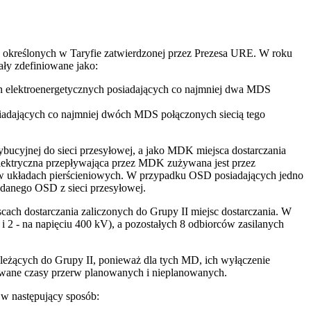
ia określonych w Taryfie zatwierdzonej przez Prezesa URE. W roku
ały zdefiniowane jako:
ych elektroenergetycznych posiadających co najmniej dwa MDS
osiadających co najmniej dwóch MDS połączonych siecią tego
rybucyjnej do sieci przesyłowej, a jako MDK miejsca dostarczania
a elektryczna przepływająca przez MDK zużywana jest przez
wo w układach pierścieniowych. W przypadku OSD posiadających jedno
o danego OSD z sieci przesyłowej.
cach dostarczania zaliczonych do Grupy II miejsc dostarczania. W
i 2 - na napięciu 400 kV), a pozostałych 8 odbiorców zasilanych
należących do Grupy II, ponieważ dla tych MD, ich wyłączenie
rowane czasy przerw planowanych i nieplanowanych.
 w następujący sposób: