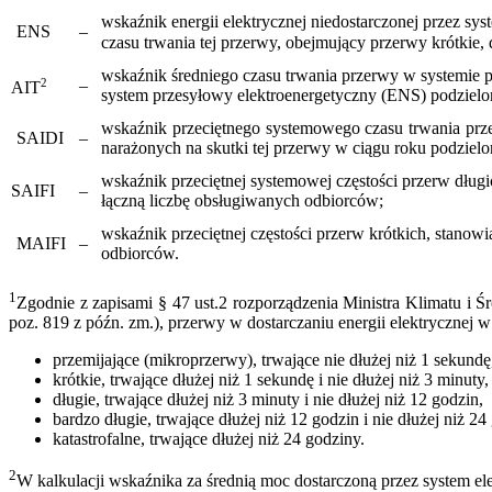
wskaźnik energii elektrycznej niedostarczonej przez 
ENS
–
czasu trwania tej przerwy, obejmujący przerwy krótkie,
wskaźnik średniego czasu trwania przerwy w systemie p
–
2
AIT
system przesyłowy elektroenergetyczny (ENS) podzielo
wskaźnik przeciętnego systemowego czasu trwania prze
SAIDI
–
narażonych na skutki tej przerwy w ciągu roku podziel
wskaźnik przeciętnej systemowej częstości przerw długi
SAIFI
–
łączną liczbę obsługiwanych odbiorców;
wskaźnik przeciętnej częstości przerw krótkich, stanow
MAIFI
–
odbiorców.
1
Zgodnie z zapisami § 47 ust.2 rozporządzenia Ministra Klimatu i
poz. 819 z późn. zm.), przerwy w dostarczaniu energii elektrycznej w 
przemijające (mikroprzerwy), trwające nie dłużej niż 1 sekundę
krótkie, trwające dłużej niż 1 sekundę i nie dłużej niż 3 minuty,
długie, trwające dłużej niż 3 minuty i nie dłużej niż 12 godzin,
bardzo długie, trwające dłużej niż 12 godzin i nie dłużej niż 24
katastrofalne, trwające dłużej niż 24 godziny.
2
W kalkulacji wskaźnika za średnią moc dostarczoną przez system el