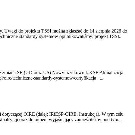
. Uwagi do projektu TSSI można zgłaszać do 14 sierpnia 2026 do
e/techniczne-standardy-systemow opublikowaliśmy: projekt TSSI...
ze zmianą SE (UD oraz US) Nowy użytkownik KSE Aktualizacja
oire/techniczne-standardy-systemow/certyfikacja . ...
i dotyczącej OIRE (dalej: IRiESP-OIRE, Instrukcja). W tym celu
aktualizacji oraz dokument wyjaśniający zamieściliśmy pod tym...