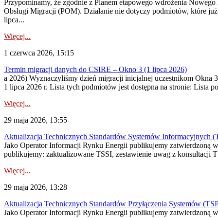
Przypominamy, że zgodnie z Planem etapowego wdrożenia Nowego M
Obsługi Migracji (POM). Działanie nie dotyczy podmiotów, które ju
lipca...
Więcej...
1 czerwca 2026, 15:15
Termin migracji danych do CSIRE – Okno 3 (1 lipca 2026)
a 2026) Wyznaczyliśmy dzień migracji inicjalnej uczestnikom Okna 
1 lipca 2026 r. Lista tych podmiotów jest dostępna na stronie: Li
Więcej...
29 maja 2026, 13:55
Aktualizacja Technicznych Standardów Systemów Informacyjnych (
Jako Operator Informacji Rynku Energii publikujemy zatwierdzoną 
publikujemy: zaktualizowane TSSI, zestawienie uwag z konsultacji 
Więcej...
29 maja 2026, 13:28
Aktualizacja Technicznych Standardów Przyłączenia Systemów (TS
Jako Operator Informacji Rynku Energii publikujemy zatwierdzoną 