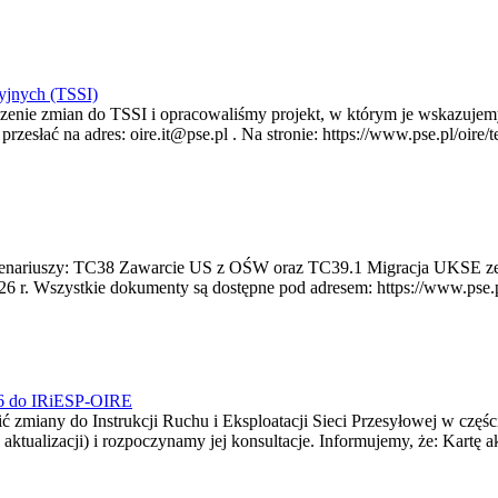
yjnych (TSSI)
enie zmian do TSSI i opracowaliśmy projekt, w którym je wskazujemy
rzesłać na adres: oire.it@pse.pl . Na stronie: https://www.pse.pl/oir
 scenariuszy: TC38 Zawarcie US z OŚW oraz TC39.1 Migracja UKSE 
6 r. Wszystkie dokumenty są dostępne pod adresem: https://www.pse.pl/
026 do IRiESP-OIRE
 zmiany do Instrukcji Ruchu i Eksploatacji Sieci Przesyłowej w częśc
 aktualizacji) i rozpoczynamy jej konsultacje. Informujemy, że: Kartę 