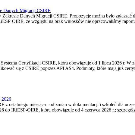
ie Danych Migracji CSIRE
Zakresie Danych Migracji CSIRE. Propozycje można było zgłaszać d
RiESP-OIRE, ze względu na brak wniosków nie opracowaliśmy raportu 
Systemu Certyfikacji CSIRE, która obowiązuje od 1 lipca 2026 r. W 
nikować się z CSIRE poprzez API AS4. Podmioty, które mają już certyf
u 2026
 z ostatniego miesiąca –od zmian w dokumentacji i szkoleń dla ucze
6 do IRiESP‑OIRE, która obowiązuje od 4 czerwca 2026 r.; szczegóły i