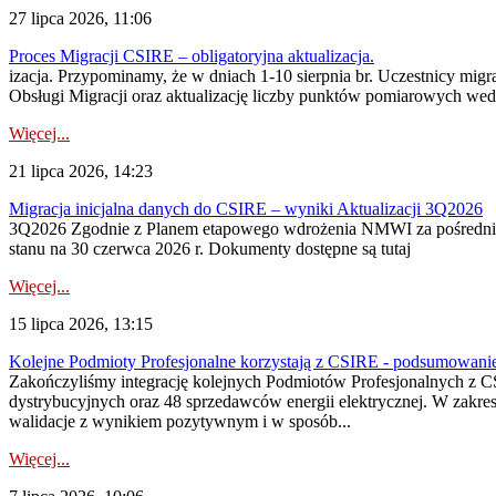
27 lipca 2026, 11:06
Proces Migracji CSIRE – obligatoryjna aktualizacja.
izacja. Przypominamy, że w dniach 1-10 sierpnia br. Uczestnicy mi
Obsługi Migracji oraz aktualizację liczby punktów pomiarowych wedł
Więcej...
21 lipca 2026, 14:23
Migracja inicjalna danych do CSIRE – wyniki Aktualizacji 3Q2026
3Q2026 Zgodnie z Planem etapowego wdrożenia NMWI za pośrednictwe
stanu na 30 czerwca 2026 r. Dokumenty dostępne są tutaj
Więcej...
15 lipca 2026, 13:15
Kolejne Podmioty Profesjonalne korzystają z CSIRE - podsumowani
Zakończyliśmy integrację kolejnych Podmiotów Profesjonalnych z C
dystrybucyjnych oraz 48 sprzedawców energii elektrycznej. W zakr
walidacje z wynikiem pozytywnym i w sposób...
Więcej...