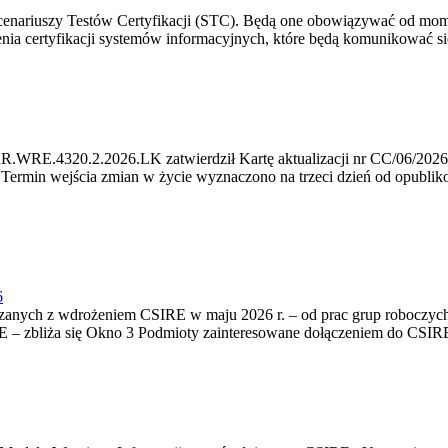
cenariuszy Testów Certyfikacji (STC). Będą one obowiązywać od momen
enia certyfikacji systemów informacyjnych, które będą komunikować s
R.WRE.4320.2.2026.LK zatwierdził Kartę aktualizacji nr CC/06/2026 d
. Termin wejścia zmian w życie wyznaczono na trzeci dzień od opublik
6
anych z wdrożeniem CSIRE w maju 2026 r. – od prac grup roboczych, 
– zbliża się Okno 3 Podmioty zainteresowane dołączeniem do CSIRE od