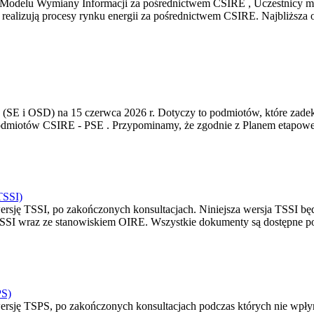
odelu Wymiany Informacji za pośrednictwem CSIRE , Uczestnicy mig
ż realizują procesy rynku energii za pośrednictwem CSIRE. Najbliższ
3 (SE i OSD) na 15 czerwca 2026 r. Dotyczy to podmiotów, które zade
sta podmiotów CSIRE - PSE . Przypominamy, że zgodnie z Planem etap
TSSI)
wersję TSSI, po zakończonych konsultacjach. Niniejsza wersja TSSI 
TSSI wraz ze stanowiskiem OIRE. Wszystkie dokumenty są dostępne po
PS)
wersję TSPS, po zakończonych konsultacjach podczas których nie wpł