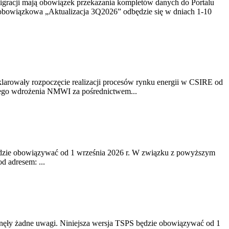
racji mają obowiązek przekazania kompletów danych do Portalu
a obowiązkowa „Aktualizacja 3Q2026” odbędzie się w dniach 1-10
klarowały rozpoczęcie realizacji procesów rynku energii w CSIRE od
owego wdrożenia NMWI za pośrednictwem...
będzie obowiązywać od 1 września 2026 r. W związku z powyższym
d adresem: ...
ynęły żadne uwagi. Niniejsza wersja TSPS będzie obowiązywać od 1