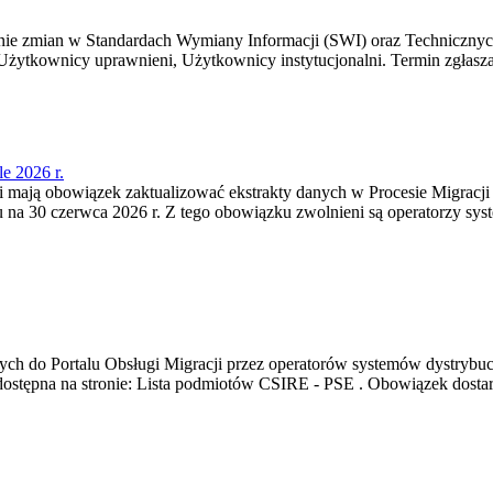
e zmian w Standardach Wymiany Informacji (SWI) oraz Technicznyc
Użytkownicy uprawnieni, Użytkownicy instytucjonalni. Termin zgłasza
e 2026 r.
cji mają obowiązek zaktualizować ekstrakty danych w Procesie Migrac
u na 30 czerwca 2026 r. Z tego obowiązku zwolnieni są operatorzy sy
h do Portalu Obsługi Migracji przez operatorów systemów dystrybucy
t dostępna na stronie: Lista podmiotów CSIRE - PSE . Obowiązek dosta