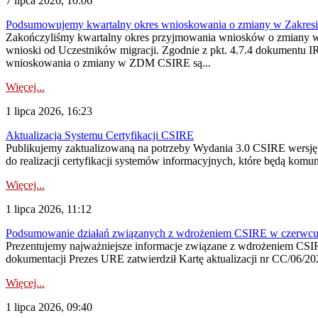
7 lipca 2026, 10:06
Podsumowujemy kwartalny okres wnioskowania o zmiany w Zakres
Zakończyliśmy kwartalny okres przyjmowania wniosków o zmiany w 
wnioski od Uczestników migracji. Zgodnie z pkt. 4.7.4 dokumentu I
wnioskowania o zmiany w ZDM CSIRE są...
Więcej...
1 lipca 2026, 16:23
Aktualizacja Systemu Certyfikacji CSIRE
Publikujemy zaktualizowaną na potrzeby Wydania 3.0 CSIRE wersję 
do realizacji certyfikacji systemów informacyjnych, które będą komu
Więcej...
1 lipca 2026, 11:12
Podsumowanie działań związanych z wdrożeniem CSIRE w czerwc
Prezentujemy najważniejsze informacje związane z wdrożeniem CSIRE
dokumentacji Prezes URE zatwierdził Kartę aktualizacji nr CC/06/202
Więcej...
1 lipca 2026, 09:40