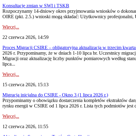
Konsultacje zmian w SWI i TSKB
Rozpoczynamy 14-dniowy okres przyjmowania wniosków o dokonani
OIRE (pkt. 2.5.) wnioski mogą składać: Użytkownicy profesjonalni, 
Więcej...
22 czerwca 2026, 14:59
Proces Migracji CSIRE – obligatoryjna aktualizacja w trzecim kwartal
2026 r. Przypominamy, że w dniach 1-10 lipca br. Uczestnicy migra
Migracji oraz aktualizację liczby punktów pomiarowych według stan
lipca...
Więcej...
15 czerwca 2026, 15:13
Migracja inicjalna do CSIRE - Okno 3 (1 lipca 2026 r.)
Przypominamy o obowiązku dostarczenia kompletów ekstraktów danyc
rynku energii w CSIRE od 1 lipca 2026 r. Lista tych podmiotów jes
Więcej...
12 czerwca 2026, 11:55