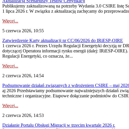
Aktualizacja Scenariuszy Testów Certyfikacji
Publikujemy zaktualizowaną na potrzeby Wydania 3.0 CSIRE listę S
1 lipca 2026 r. W związku z aktualizacją zachęcamy do przeprowadz
Więcej...
5 czerwca 2026, 10:55
Zatwierdzenie Karty aktualizacji nr CC/06/2026 do IRiESP-OIRE
1 czerwca 2026 r. Prezes Urzędu Regulacji Energetyki decyzją nr DR
dotyczącej Operatora informacji rynku energii (dalej: IRiESP-OIRE)
Regulacji Energetyki, co oznacza, że...
Więcej...
2 czerwca 2026, 14:54
Podsumowanie działań związanych z wdrożeniem CSIRE – maj 202
aj 2026 Przedstawiamy podsumowanie najważniejszych działań związ
techniczne i organizacyjne. Etapowe dołączanie podmiotów do CSIRE 
Więcej...
2 czerwca 2026, 14:53
Działanie Portalu Obsługi Migracji w trzecim kwartale 2026 r.