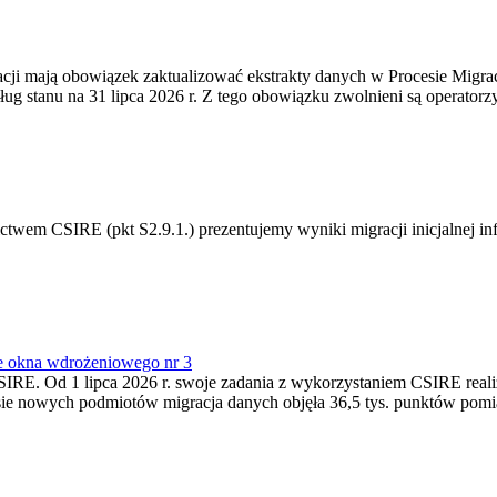
gracji mają obowiązek zaktualizować ekstrakty danych w Procesie Migr
ug stanu na 31 lipca 2026 r. Z tego obowiązku zwolnieni są operator
m CSIRE (pkt S2.9.1.) prezentujemy wyniki migracji inicjalnej info
e okna wdrożeniowego nr 3
SIRE. Od 1 lipca 2026 r. swoje zadania z wykorzystaniem CSIRE real
esie nowych podmiotów migracja danych objęła 36,5 tys. punktów pom