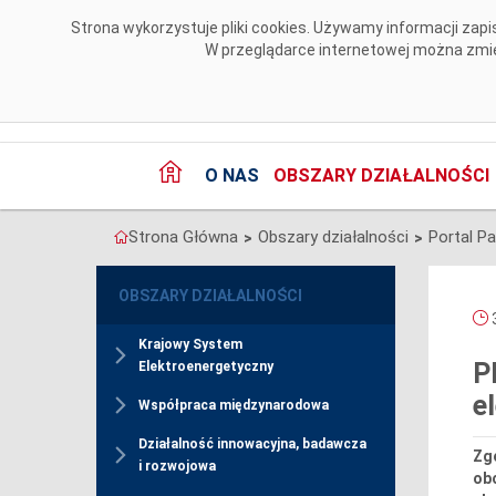
Przejdź do komentarzy
Strona wykorzystuje pliki cookies. Używamy informacji za
W przeglądarce internetowej można zmien
O NAS
OBSZARY DZIAŁALNOŚCI
Strona Główna
Obszary działalności
Portal P
>
>
OBSZARY DZIAŁALNOŚCI
3
Krajowy System
P
Elektroenergetyczny
e
Współpraca międzynarodowa
Działalność innowacyjna, badawcza
Zg
i rozwojowa
ob