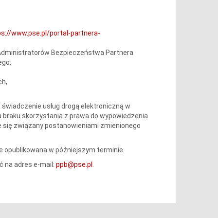
ps://www.pse.pl/portal-partnera-
 Administratorów Bezpieczeństwa Partnera
ego,
ch,
wiadczenie usług drogą elektroniczną w
ku braku skorzystania z prawa do wypowiedzenia
e się związany postanowieniami zmienionego
e opublikowana w późniejszym terminie.
 na adres e-mail:
ppb@pse.pl
.