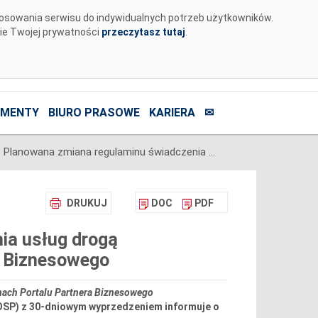
tosowania serwisu do indywidualnych potrzeb użytkowników.
nie Twojej prywatności
przeczytasz tutaj
.
MENTY
BIURO PRASOWE
KARIERA
✉
Planowana zmiana regulaminu świadczenia usług drogą elektroniczną w ramach Portalu Partnera Biznesowego
DRUKUJ
DOC
PDF
ia usług drogą
a Biznesowego
mach Portalu Partnera Biznesowego
OSP) z 30-dniowym wyprzedzeniem informuje o