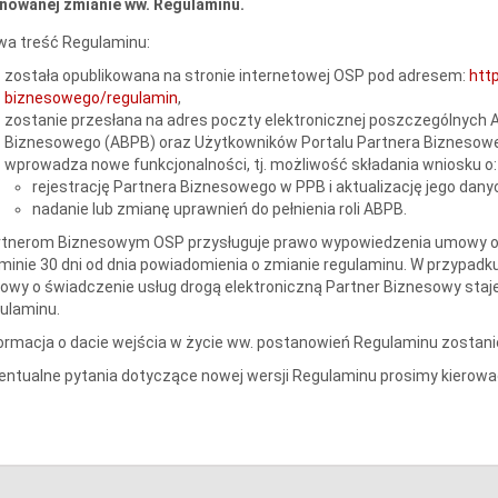
anowanej zmianie ww. Regulaminu.
wa treść Regulaminu:
została opublikowana na stronie internetowej OSP pod adresem:
htt
biznesowego/regulamin
,
zostanie przesłana na adres poczty elektronicznej poszczególnych
Biznesowego (ABPB) oraz Użytkowników Portalu Partnera Biznesow
wprowadza nowe funkcjonalności, tj. możliwość składania wniosku o:
rejestrację Partnera Biznesowego w PPB i aktualizację jego dany
nadanie lub zmianę uprawnień do pełnienia roli ABPB.
rtnerom Biznesowym OSP przysługuje prawo wypowiedzenia umowy o ś
minie 30 dni od dnia powiadomienia o zmianie regulaminu. W przypad
wy o świadczenie usług drogą elektroniczną Partner Biznesowy staj
ulaminu.
ormacja o dacie wejścia w życie ww. postanowień Regulaminu zostani
ntualne pytania dotyczące nowej wersji Regulaminu prosimy kierować