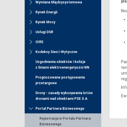
pl
Wymiana Międzysystemowa
No
Rynek Energii
Rynek Mocy
Usługi DSR
OIRE
Kodeksy Sieci i Wytyczne
Pa
Uzgodnienia obiektów i kolizje
ter
z liniami elektroenergetyczni NN
umo
Prognozowane postępowania
reg
przetargowe
Inf
Drony - zasady wykonywania lotów
Ewe
dronami nad obiektami PSE S.A.
Portal Partnera Biznesowego
Rejestracja w Portalu Partnera
Biznesowego