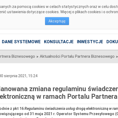
pisanych za pomocą cookies w celach statystycznych oraz w celu dos
ić ustawienia dotyczące cookies. Więcej o plikach cookies i o ochro
Akceptuję
DANE SYSTEMOWE
KONSULTACJE
INWESTYCJE
DOKU
artnera Biznesowego
Aktualności Portalu Partnera Biznesowego
>
>
0 sierpnia 2021, 15:24
lanowana zmiana regulaminu świadczen
lektroniczną w ramach Portalu Partner
odnie z pkt 16
Regulaminu świadczenia usług drogą elektroniczną w ra
owiązującego od 31 maja 2021 r. Operator Systemu Przesyłowego (