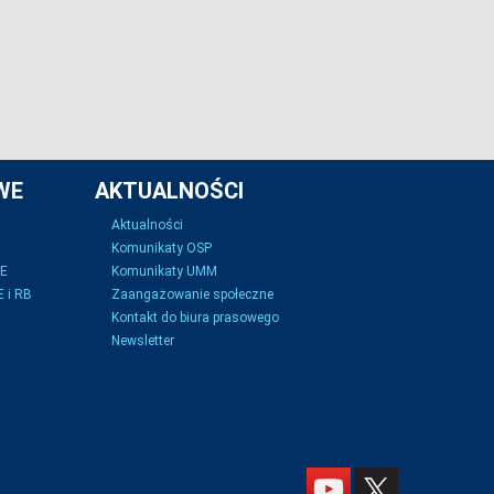
WE
AKTUALNOŚCI
Aktualności
Komunikaty OSP
SE
Komunikaty UMM
 i RB
Zaangażowanie społeczne
Kontakt do biura prasowego
Newsletter