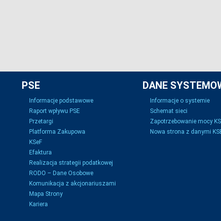
PSE
DANE SYSTEMO
Informacje podstawowe
Informacje o systemie
Raport wpływu PSE
Schemat sieci
Przetargi
Zapotrzebowanie mocy K
Platforma Zakupowa
Nowa strona z danymi KSE
KSeF
Efaktura
Realizacja strategii podatkowej
RODO – Dane Osobowe
Komunikacja z akcjonariuszami
Mapa Strony
Kariera