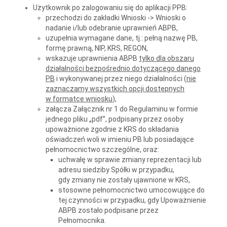
Użytkownik po zalogowaniu się do aplikacji PPB:
przechodzi do zakładki Wnioski -> Wnioski o
nadanie i/lub odebranie uprawnień ABPB,
uzupełnia wymagane dane, tj.: pełną nazwę PB,
formę prawną, NIP, KRS, REGON,
wskazuje uprawnienia ABPB
tylko dla obszaru
działalności bezpośrednio dotyczącego danego
PB
i wykonywanej przez niego działalności (
nie
zaznaczamy wszystkich opcji dostępnych
w formatce wniosku
),
załącza Załącznik nr 1 do Regulaminu w formie
jednego pliku „pdf”, podpisany przez osoby
upoważnione zgodnie z KRS do składania
oświadczeń woli w imieniu PB lub posiadające
pełnomocnictwo szczególne, oraz:
uchwałę w sprawie zmiany reprezentacji lub
adresu siedziby Spółki w przypadku,
gdy zmiany nie zostały ujawnione w KRS,
stosowne pełnomocnictwo umocowujące do
tej czynności w przypadku, gdy Upoważnienie
ABPB zostało podpisane przez
Pełnomocnika.