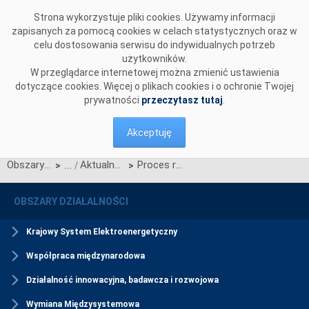
Przejdź do komentarzy
Strona wykorzystuje pliki cookies. Używamy informacji
zapisanych za pomocą cookies w celach statystycznych oraz w
celu dostosowania serwisu do indywidualnych potrzeb
użytkowników.
W przeglądarce internetowej można zmienić ustawienia
dotyczące cookies. Więcej o plikach cookies i o ochronie Twojej
prywatności
przeczytasz tutaj
.
Akceptuję
Obszary działalności
Aktualności Portalu Partnera Biznesowego
Proces rejestracji konta Administratora Bezpieczeństwa Partnera Biznesowego (ABPB) – aktualizacja
>
>
OBSZARY DZIAŁALNOŚCI
Krajowy System Elektroenergetyczny
Współpraca międzynarodowa
Działalność innowacyjna, badawcza i rozwojowa
Wymiana Międzysystemowa