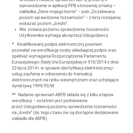
wprowadzenie w aplikacji PPB stosownej zmiany –
zakładka „Dane mojego konta” – pole „Oczekiwany
poziom sprawdzenia tożsamości” – z listy rozwijanej
wskazać poziom „średni”.
Ww. zmiana poziomu sprawdzenia tożsamości
Użytkownika wymaga akceptacji Usługodawcy.
*
Kwalifikowany podpis elektroniczny powinien
pozwalać na weryfikację osoby składającej podpis oraz
spełniać wymagania Rozporządzenia Parlamentu
Europejskiego i Rady Unii Europejskiej nr 910/2014 z dnia
23 lipca 2014 r. w sprawie identyfikacji elektronicznej i
usług zaufania w odniesieniu do transakcji
elektronicznych na rynku wewnętrznym oraz uchylające
dyrektywę 1999/93/W.
**
Nadanie uprawnień ABPB składa się z kilku etapów
weryfikacji – ostatnim jest podniesienie
przez Usługodawcę poziomu sprawdzenia tożsamości
na „średni” (do tego czasu nie są dostępne dedykowane
zakładki dla ABPB).