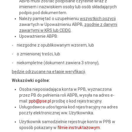
ABPB musi zostać podpisane czytelnie wraz z
imieniem i nazwiskiem osoby lub osób składających
podpis pod dokumentem.
Należy pamiętać o uzupełnieniu
wszystkich pozycji
zawartych w Upoważnieniu ABPB,
zgodnie z danymi
zawartymi w KRS lub CEIDG
.
Upoważnienie ABPB:
- niezgodne z opublikowanym wzorem, lub
- o zmienionej treści, lub
- niekompletne (dokument zawiera 3 strony),
będzie odrzucane na etapie weryfikacji
.
Wskazówki ogólne:
Osoba nieposiadająca konta w PPB, wyznaczona
przez PB do pełnienia roli ABPB, wysyła na adres e-
mail:
ppb@pse.pl
prośbę o kod rejestracyjny.
Usługodawca udostępnia kod rejestracyjny na adres
poczty elektronicznej ww. Użytkownika.
Użytkownik samodzielnie rejestruje konto w PPB w
sposób pokazany w
filmie instruktażowym
.