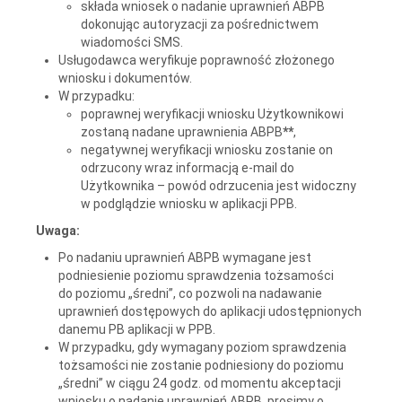
składa wniosek o nadanie uprawnień ABPB
dokonując autoryzacji za pośrednictwem
wiadomości SMS.
Usługodawca weryfikuje poprawność złożonego
wniosku i dokumentów.
W przypadku:
poprawnej weryfikacji wniosku Użytkownikowi
zostaną nadane uprawnienia ABPB
**
,
negatywnej weryfikacji wniosku zostanie on
odrzucony wraz informacją e-mail do
Użytkownika – powód odrzucenia jest widoczny
w podglądzie wniosku w aplikacji PPB.
Uwaga:
Po nadaniu uprawnień ABPB wymagane jest
podniesienie poziomu sprawdzenia tożsamości
do poziomu „średni”, co pozwoli na nadawanie
uprawnień dostępowych do aplikacji udostępnionych
danemu PB aplikacji w PPB.
W przypadku, gdy wymagany poziom sprawdzenia
tożsamości nie zostanie podniesiony do poziomu
„średni” w ciągu 24 godz. od momentu akceptacji
wniosku o nadanie uprawnień ABPB, prosimy o