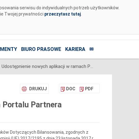
tosowania serwisu do indywidualnych potrzeb użytkowników.
nie Twojej prywatności
przeczytasz tutaj
.
MENTY
BIURO PRASOWE
KARIERA
✉
Udostępnienie nowych aplikacji w ramach Portalu Partnera Biznesowego
DRUKUJ
DOC
PDF
 Portalu Partnera
nków Dotyczących Bilansowania, zgodnych z
sji (UE) 2017/2195 z dnia 23 listopada 2017 r.