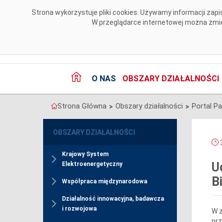
Przejdź do komentarzy
Strona wykorzystuje pliki cookies. Używamy informacji za
W przeglądarce internetowej można zmien
O NAS
OBSZARY DZIAŁALNOŚCI
Strona Główna
Obszary działalności
Portal P
>
>
OBSZARY DZIAŁALNOŚCI
3
Krajowy System
U
Elektroenergetyczny
B
Współpraca międzynarodowa
Działalność innowacyjna, badawcza
i rozwojowa
W 
prz