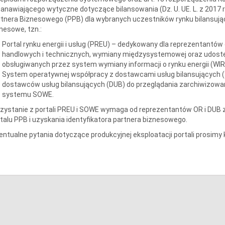
anawiającego wytyczne dotyczące bilansowania (Dz. U. UE. L. z 2017 r. 
tnera Biznesowego (PPB) dla wybranych uczestników rynku bilansują
nesowe, tzn.:
Portal rynku energii i usług (PREU) – dedykowany dla reprezentantó
handlowych i technicznych, wymiany międzysystemowej oraz udos
obsługiwanych przez system wymiany informacji o rynku energii (WIR
System operatywnej współpracy z dostawcami usług bilansujących
dostawców usług bilansujących (DUB) do przeglądania zarchiwizo
systemu SOWE.
zystanie z portali PREU i SOWE wymaga od reprezentantów OR i DUB z
talu PPB i uzyskania identyfikatora partnera biznesowego.
ntualne pytania dotyczące produkcyjnej eksploatacji portali prosimy 