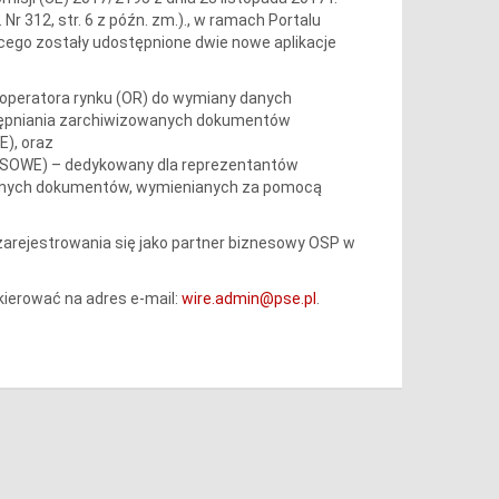
Nr 312, str. 6 z późn. zm.)., w ramach Portalu
cego zostały udostępnione dwie nowe aplikacje
w operatora rynku (OR) do wymiany danych
tępniania zarchiwizowanych dokumentów
E), oraz
 (SOWE) – dedykowany dla reprezentantów
wanych dokumentów, wymienianych za pomocą
arejestrowania się jako partner biznesowy OSP w
kierować na adres e-mail:
wire.admin@pse.pl
.