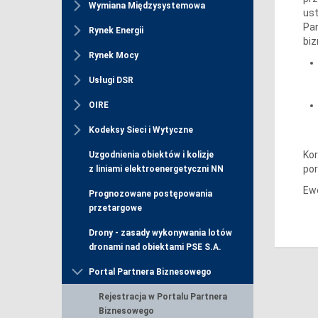
Wymiana Międzysystemowa
ust
Par
Rynek Energii
biz
Rynek Mocy
Usługi DSR
OIRE
Kodeksy Sieci i Wytyczne
Kor
Uzgodnienia obiektów i kolizje
por
z liniami elektroenergetyczni NN
Ewe
Prognozowane postępowania
przetargowe
Drony - zasady wykonywania lotów
dronami nad obiektami PSE S.A.
Portal Partnera Biznesowego
Rejestracja w Portalu Partnera
Biznesowego