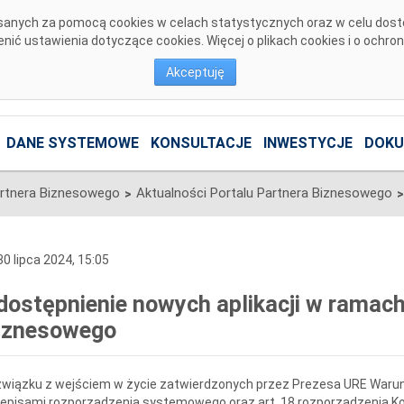
pisanych za pomocą cookies w celach statystycznych oraz w celu dos
ić ustawienia dotyczące cookies. Więcej o plikach cookies i o ochro
Akceptuję
DANE SYSTEMOWE
KONSULTACJE
INWESTYCJE
DOKU
artnera Biznesowego
Aktualności Portalu Partnera Biznesowego
>
>
0 lipca 2024, 15:05
dostępnienie nowych aplikacji w ramach
iznesowego
związku z wejściem w życie zatwierdzonych przez Prezesa URE Waru
episami rozporządzenia systemowego oraz art. 18 rozporządzenia Komi