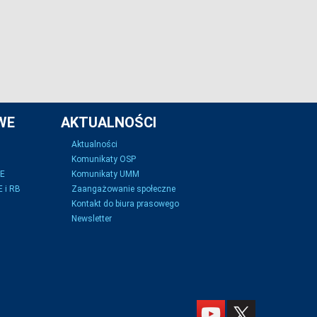
WE
AKTUALNOŚCI
Aktualności
Komunikaty OSP
SE
Komunikaty UMM
 i RB
Zaangażowanie społeczne
Kontakt do biura prasowego
Newsletter