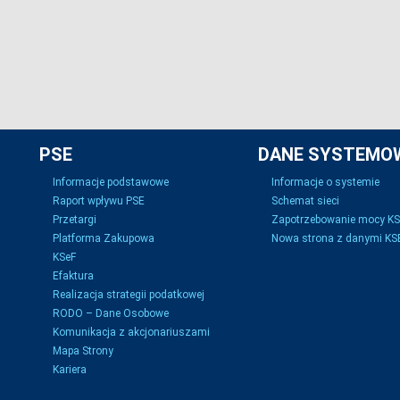
PSE
DANE SYSTEMO
Informacje podstawowe
Informacje o systemie
Raport wpływu PSE
Schemat sieci
Przetargi
Zapotrzebowanie mocy K
Platforma Zakupowa
Nowa strona z danymi KSE
KSeF
Efaktura
Realizacja strategii podatkowej
RODO – Dane Osobowe
Komunikacja z akcjonariuszami
Mapa Strony
Kariera