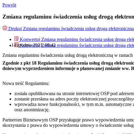
Powrót
Zmiana regulaminu świadczenia usług drogą elektro
Drukuj
Zmiana regulaminu świadczenia usług drogą elektroniczn
Konwertuj Zmiana regulaminu świadczenia usług drogą elek
14 grudnia 2021, 09:42
Konwertuj Zmiana regulaminu świadczenia usług drogą elek
Zmiana regulaminu świadczenia usług drogą elektroniczną w ramach
Zgodnie z pkt 18 Regulaminu świadczenia usług drogą elektroni
dniowym wyprzedzeniem informuje o planowanej zmianie ww. 
Nowa treść Regulaminu:
została opublikowana na stronie internetowej OSP pod adrese
zostanie przesłana na adres poczty elektronicznej poszczegó
wprowadza nowe funkcjonalności, w tym m.in. automatyczne z
oraz anonimizację.
Partnerom Biznesowym OSP przysługuje prawo wypowiedzenia umowy 
skorzystania z prawa do wypowiedzenia umowy o świadczenie usług d