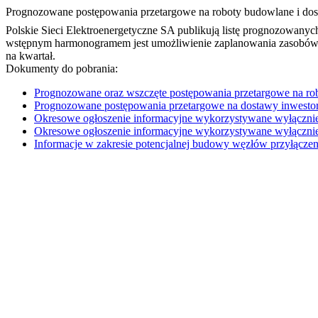
Prognozowane postępowania przetargowe na roboty budowlane i dos
Polskie Sieci Elektroenergetyczne SA publikują listę prognozowanyc
wstępnym harmonogramem jest umożliwienie zaplanowania zasobów p
na kwartał.
Dokumenty do pobrania:
Prognozowane oraz wszczęte postępowania przetargowe na robo
Prognozowane postępowania przetargowe na dostawy inwestors
Okresowe ogłoszenie informacyjne wykorzystywane wyłą
Okresowe ogłoszenie informacyjne wykorzystywane wyłącz
Informacje w zakresie potencjalnej budowy węzłów przyłączen