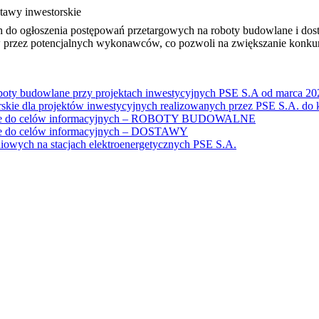
tawy inwestorskie
h do ogłoszenia postępowań przetargowych na roboty budowlane i dost
rzez potencjalnych wykonawców, co pozwoli na zwiększanie konkure
ty budowlane przy projektach inwestycyjnych PSE S.A od marca 2026 
kie dla projektów inwestycyjnych realizowanych przez PSE S.A. do 
cznie do celów informacyjnych – ROBOTY BUDOWALNE
nie do celów informacyjnych – DOSTAWY
iowych na stacjach elektroenergetycznych PSE S.A.