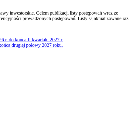
awy inwestorskie. Celem publikacji listy postępowań wraz ze
ncyjności prowadzonych postępowań. Listy są aktualizowane raz
r. do końca II kwartału 2027 r.
końca drugiej połowy 2027 roku.