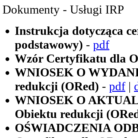
Dokumenty - Usługi IRP
Instrukcja dotycząca c
podstawowy)
-
pdf
Wzór Certyfikatu dla 
WNIOSEK O WYDANIE C
redukcji (ORed)
-
pdf
|
WNIOSEK O AKTUAL
Obiektu redukcji (ORe
OŚWIADCZENIA ODBI