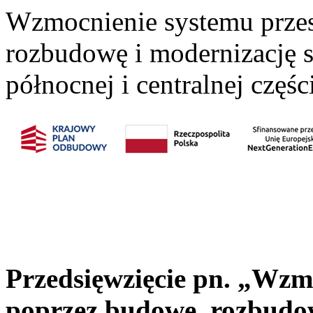
Wzmocnienie systemu prze
rozbudowę i modernizację s
północnej i centralnej częśc
Przedsięwzięcie pn.
„Wzmo
poprzez budowę, rozbudow